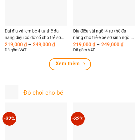
Đai địu vải em bé 4 tư thế đa
Địu điệu vải ngồi 4 tư thế đa
năng điệu có đỡ cổ cho trẻ sơ
năng cho trẻ e bé sơ sinh ngồi đi
Khoảng
Khoản
sinh ngồi đi xe máy MySun.
xe máy MySun
219,000
₫
–
249,000
₫
219,000
₫
–
249,000
₫
giá:
giá:
Đã gồm VAT
Đã gồm VAT
từ
từ
219,000 ₫
219,00
Xem thêm
đến
đến
249,000 ₫
249,00
Đồ chơi cho bé
-32%
-32%