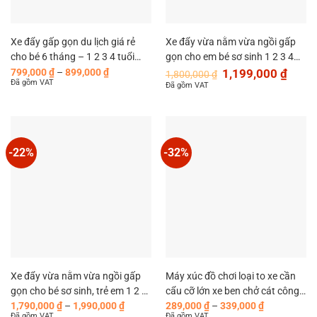
Xe đẩy gấp gọn du lịch giá rẻ
Xe đẩy vừa nằm vừa ngồi gấp
cho bé 6 tháng – 1 2 3 4 tuổi
gọn cho em bé sơ sinh 1 2 3 4
Khoảng
Giá
Giá
MySun Base
tuổi MySun Luxury
799,000
₫
–
899,000
₫
1,199,000
₫
1,800,000
₫
giá:
gốc
hiện
Đã gồm VAT
Đã gồm VAT
từ
là:
tại
799,000 ₫
1,800,000 ₫.
là:
đến
1,199,
899,000 ₫
-22%
-32%
Xe đẩy vừa nằm vừa ngồi gấp
Máy xúc đồ chơi loại to xe cần
gọn cho bé sơ sinh, trẻ em 1 2 3
cẩu cỡ lớn xe ben chở cát công
Khoảng
Khoảng
4 tuổi cao cấp MySun Premium
trường xe trộn bê tông trẻ em
1,790,000
₫
–
1,990,000
₫
289,000
₫
–
339,000
₫
giá:
giá:
Đã gồm VAT
Đã gồm VAT