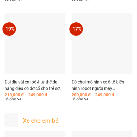
đồ chơi mô hình xe công trình
từ
từ
1,790,000 ₫
289,000 ₫
cho bé
đến
đến
1,990,000 ₫
339,000 ₫
-19%
-17%
Đai địu vải em bé 4 tư thế đa
Đồ chơi mô hình xe ô tô biến
năng điệu có đỡ cổ cho trẻ sơ
hình robot người máy
Khoảng
Khoảng
sinh ngồi đi xe máy MySun.
Transformer Optimus Prime,
219,000
₫
–
249,000
₫
209,000
₫
–
249,000
₫
giá:
giá:
Đã gồm VAT
Đã gồm VAT
Bumblebee
từ
từ
219,000 ₫
209,000 ₫
đến
đến
249,000 ₫
249,000 ₫
Xe cho em bé