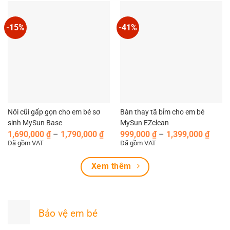
799,000 ₫
1,9
đến
đến
899,000 ₫
2,2
-15%
-41%
Nôi cũi gấp gọn cho em bé sơ
Bàn thay tã bỉm cho em bé
sinh MySun Base
MySun EZclean
Khoảng
Khoả
1,690,000
₫
–
1,790,000
₫
999,000
₫
–
1,399,000
₫
giá:
giá:
Đã gồm VAT
Đã gồm VAT
từ
từ
1,690,000 ₫
999,0
Xem thêm
đến
đến
1,790,000 ₫
1,399
Bảo vệ em bé