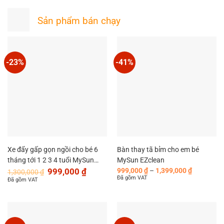
Sản phẩm bán chạy
-23%
-41%
Xe đẩy gấp gọn ngồi cho bé 6
Bàn thay tã bỉm cho em bé
tháng tới 1 2 3 4 tuổi MySun
MySun EZclean
Giá
Giá
Khoảng
ColorLife
999,000
₫
999,000
₫
–
1,399,000
₫
1,300,000
₫
gốc
hiện
giá:
Đã gồm VAT
Đã gồm VAT
là:
tại
từ
1,300,000 ₫.
là:
999,000 ₫
999,000 ₫.
đến
1,399,000