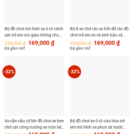
Bộ đồ chơi mô hình xe ô tô cảnh
Bộ 8 xe chở rác xe hốt đổ rác đồ
sát trẻ em oto giao thông cho
chơi trẻ em xe vệ sinh bảo vệ
Giá
Giá
Giá
Giá
bé MySun
môi trường cho bé MySun
169,000
₫
169,000
₫
250,000
₫
250,000
₫
gốc
hiện
gốc
hiện
Đã gồm VAT
Đã gồm VAT
là:
tại
là:
tại
250,000 ₫.
là:
250,000 ₫.
là:
169,000 ₫.
169,00
-32%
-32%
Xe cần cẩu cỡ lớn đồ chơi xe ben
Bộ đồ chơi xe ô tô cứu hỏa trẻ
chở cát công trường xe trộn bê
em mô hình xe phun xịt nước
Giá
Giá
Giá
Giá
tông trẻ em đồ chơi mô hình xe
chữa cháy xe bồn chở téc nước