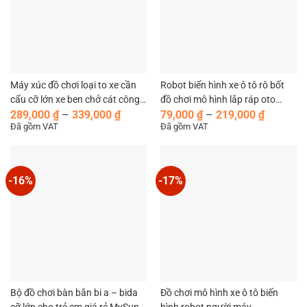
Máy xúc đồ chơi loại to xe cần
Robot biến hình xe ô tô rô bốt
cẩu cỡ lớn xe ben chở cát công
đồ chơi mô hình lắp ráp oto
Khoảng
Khoảng
trường xe trộn bê tông trẻ em
người máy giá rẻ trẻ em MySun
289,000
₫
–
339,000
₫
79,000
₫
–
219,000
₫
giá:
giá:
Đã gồm VAT
Đã gồm VAT
đồ chơi mô hình xe công trình
từ
từ
cho bé
289,000 ₫
79,000 ₫
đến
đến
339,000 ₫
219,000 
-16%
-17%
Bộ đồ chơi bàn bắn bi a – bida
Đồ chơi mô hình xe ô tô biến