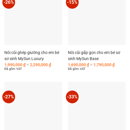
-26%
-15%
Nôi cũi ghép giường cho em bé
Nôi cũi gấp gọn cho em bé sơ
sơ sinh MySun Luxury
sinh MySun Base
Khoảng
Khoảng
1,990,000
₫
–
2,290,000
₫
1,690,000
₫
–
1,790,000
₫
giá:
giá:
Đã gồm VAT
Đã gồm VAT
từ
từ
1,990,000 ₫
1,690,00
đến
đến
2,290,000 ₫
1,790,00
-27%
-33%