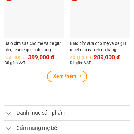
Balo bỉm sữa cho mẹ và bé giữ
Balo bỉm sữa cho mẹ và bé giữ
nhiệt cao cấp chính hãng
nhiệt cao cấp chính hãng
Giá
Giá
Giá
Giá
MySun Prime
MySun Caro
399,000
₫
289,000
₫
550,000
₫
400,000
₫
gốc
hiện
gốc
hiện
Đã gồm VAT
Đã gồm VAT
là:
tại
là:
tại
550,000 ₫.
là:
400,000 ₫.
là:
399,000 ₫.
289,00
Xem thêm
Danh mục sản phẩm
Cẩm nang mẹ bé