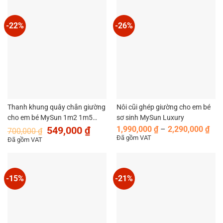
-22%
-26%
Thanh khung quây chắn giường
Nôi cũi ghép giường cho em bé
cho em bé MySun 1m2 1m5
sơ sinh MySun Luxury
Giá
Giá
Kho
1m8 1m9 2m 2m2
549,000
₫
1,990,000
₫
–
2,290,000
₫
700,000
₫
gốc
hiện
giá:
Đã gồm VAT
Đã gồm VAT
là:
tại
từ
700,000 ₫.
là:
1,9
549,000 ₫.
đến
2,2
-15%
-21%