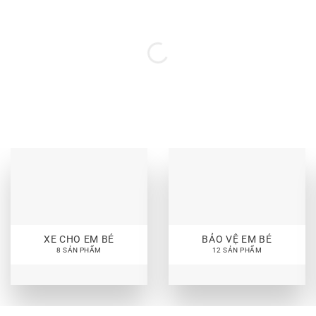
Bỏ
qua
nội
dung
XE CHO EM BÉ
BẢO VỆ EM BÉ
8 SẢN PHẨM
12 SẢN PHẨM