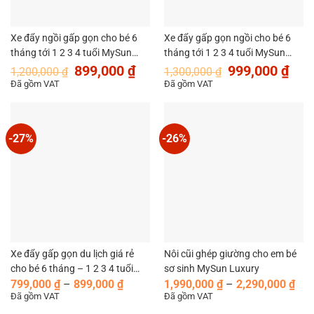
Xe đẩy ngồi gấp gọn cho bé 6
Xe đẩy gấp gọn ngồi cho bé 6
tháng tới 1 2 3 4 tuổi MySun
tháng tới 1 2 3 4 tuổi MySun
Giá
Giá
Giá
Giá
Standard
ColorLife
899,000
₫
999,000
₫
1,200,000
₫
1,300,000
₫
gốc
hiện
gốc
hiện
Đã gồm VAT
Đã gồm VAT
là:
tại
là:
tại
1,200,000 ₫.
là:
1,300,000 ₫.
là:
899,000 ₫.
999,
-27%
-26%
Xe đẩy gấp gọn du lịch giá rẻ
Nôi cũi ghép giường cho em bé
cho bé 6 tháng – 1 2 3 4 tuổi
sơ sinh MySun Luxury
Khoảng
Kho
MySun Base
799,000
₫
–
899,000
₫
1,990,000
₫
–
2,290,000
₫
giá:
giá:
Đã gồm VAT
Đã gồm VAT
từ
từ