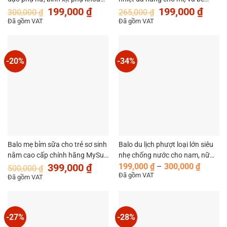
Giá
Giá
Giá
Giá
chăm sóc vùng kín MySun
chính hãng MySun
199,000
₫
199,000
₫
300,000
₫
265,000
₫
gốc
hiện
gốc
hiện
Hydra
Đã gồm VAT
Đã gồm VAT
là:
tại
là:
tại
300,000 ₫.
là:
265,000 ₫.
là:
199,000 ₫.
199,00
-20%
-34%
Balo mẹ bỉm sữa cho trẻ sơ sinh
Balo du lịch phượt loại lớn siêu
nằm cao cấp chính hãng MySun
nhẹ chống nước cho nam, nữ
Giá
Giá
Khoản
Nest
đẹp cao cấp chính hãng MySun
399,000
₫
199,000
₫
–
300,000
₫
500,000
₫
gốc
hiện
giá:
Đã gồm VAT
Move
Đã gồm VAT
là:
tại
từ
500,000 ₫.
là:
199,00
399,000 ₫.
đến
300,00
-27%
-28%