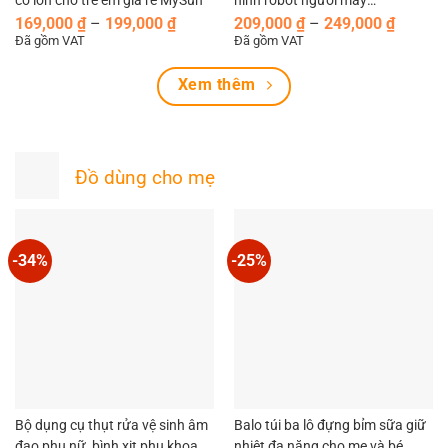
cỡ lớn cho trẻ em giá rẻ MySun
hình robot người máy
Khoảng
Khoản
Transformer Optimus Prime,
169,000
₫
–
199,000
₫
209,000
₫
–
249,000
₫
giá:
giá:
Đã gồm VAT
Đã gồm VAT
Bumblebee
từ
từ
169,000 ₫
209,00
Xem thêm
đến
đến
199,000 ₫
249,00
Đồ dùng cho mẹ
-34%
-25%
Bộ dụng cụ thụt rửa vệ sinh âm
Balo túi ba lô đựng bỉm sữa giữ
đạo phụ nữ, bình xịt phụ khoa
nhiệt đa năng cho mẹ và bé