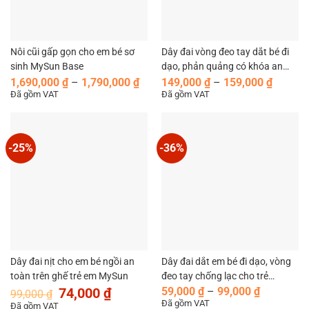
Nôi cũi gấp gọn cho em bé sơ
Dây đai vòng đeo tay dắt bé đi
sinh MySun Base
dạo, phản quảng có khóa an
Khoảng
Khoản
toàn chống lạc cho trẻ em
1,690,000
₫
–
1,790,000
₫
149,000
₫
–
159,000
₫
giá:
giá:
Đã gồm VAT
Đã gồm VAT
MySun
từ
từ
1,690,000 ₫
149,00
đến
đến
1,790,000 ₫
159,00
-25%
-36%
Dây đai nịt cho em bé ngồi an
Dây đai dắt em bé đi dạo, vòng
toàn trên ghế trẻ em MySun
đeo tay chống lạc cho trẻ
Giá
Giá
Khoảng
MySun.
74,000
₫
59,000
₫
–
99,000
₫
99,000
₫
gốc
hiện
giá:
Đã gồm VAT
Đã gồm VAT