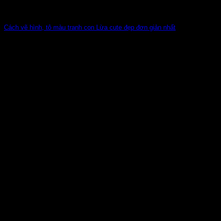
Cách vẽ hình, tô màu tranh con Lừa cute đẹp đơn giản nhất
Con Lừa là loài vật hiền lành, thông minh và rất chăm chỉ.
Với đôi