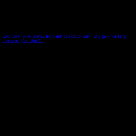
Cách vẽ hình và tô màu tranh ảnh con cá voi xanh lưng gù – nhà táng
cute đơn giản – Bài 22
Thế giới đại dương bao la với nhiều điều kì thú cho ba mẹ
cùng