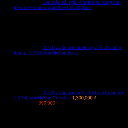
Địu điệu vải ngồi 4 tư thế đa năng cho
trẻ e bé sơ sinh ngồi đi xe máy MySun
219,000
₫
–
249,000
₫
Khoảng giá: từ 219,000 ₫ đến 249,000 ₫
Đã
gồm VAT
Xe đẩy gấp gọn du lịch giá rẻ cho bé 6
tháng - 1 2 3 4 tuổi MySun Base
799,000
₫
–
899,000
₫
Khoảng giá: từ 799,000 ₫ đến 899,000 ₫
Đã
gồm VAT
Xe đẩy gấp gọn ngồi cho bé 6 tháng tới
1 2 3 4 tuổi MySun ColorLife
1,300,000
₫
Giá gốc là:
1,300,000 ₫.
999,000
₫
Giá hiện tại là: 999,000 ₫.
Đã gồm
VAT