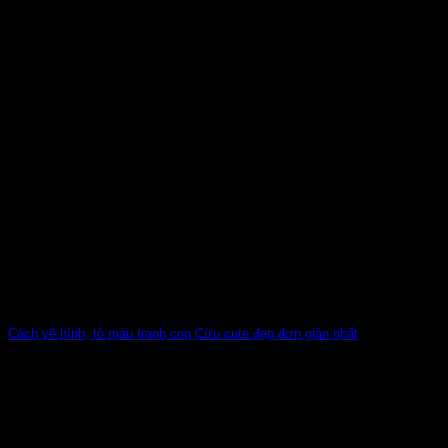
Cách vẽ hình, tô màu tranh con Cừu cute đẹp đơn giản nhất
Con Cừu là loài vật hiền lành, dễ thương và quen thuộc
trong các câu