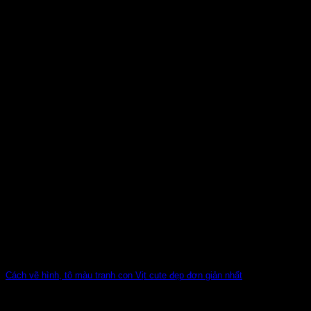
Cách vẽ hình, tô màu tranh con Vịt cute đẹp đơn giản nhất
Con Vịt là loài vật quen thuộc, gần gũi và rất đáng yêu đối