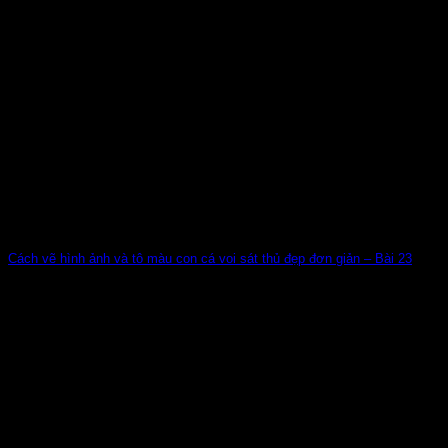
Cách vẽ hình ảnh và tô màu con cá voi sát thủ đẹp đơn giản – Bài 23
Bé muốn ba mẹ kể nhiều hơn về các loài sinh vật, động vật
sống