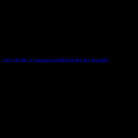
Cách vẽ hình, tô màu tranh con Dê cute đẹp đơn giản nhất
Con Dê là loài vật nhanh nhẹn, đáng yêu và rất gần gũi với
trẻ