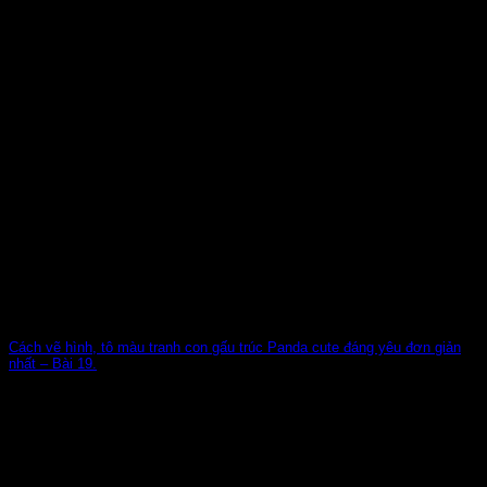
Cách vẽ hình, tô màu tranh con gấu trúc Panda cute đáng yêu đơn giản
nhất – Bài 19.
Một trong những cách vừa giúp con rèn luyện khả năng ghi
nhớ, óc sáng