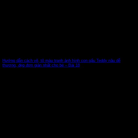
Hướng dẫn cách vẽ, tô màu tranh ảnh hình con gấu Teddy nâu dễ
thương, đẹp đơn giản nhất cho bé – Bài 18
Một trong những loài động vật được nhiều trẻ em trên thế
giới yêu quý