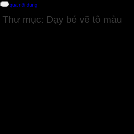
Bỏ qua nội dung
Thư mục:
Dạy bé vẽ tô màu