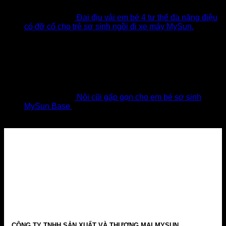
Đai địu vải em bé 4 tư thế đa năng điệu
có đỡ cổ cho trẻ sơ sinh ngồi đi xe máy MySun.
219,000
₫
–
249,000
₫
Khoảng giá: từ 219,000 ₫ đến
249,000 ₫
Đã gồm VAT
Nôi cũi gấp gọn cho em bé sơ sinh
MySun Base
1,690,000
₫
–
1,790,000
₫
Khoảng giá: từ
1,690,000 ₫ đến 1,790,000 ₫
Đã gồm VAT
CÔNG TY TNHH SẢN XUẤT VÀ THƯƠNG MẠI MYSUN