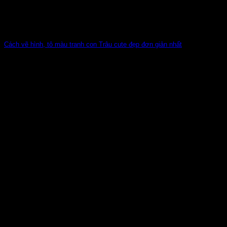
Cách vẽ hình, tô màu tranh con Trâu cute đẹp đơn giản nhất
Con Trâu là một trong những hình ảnh gần gũi nhất của làng
quê Việt