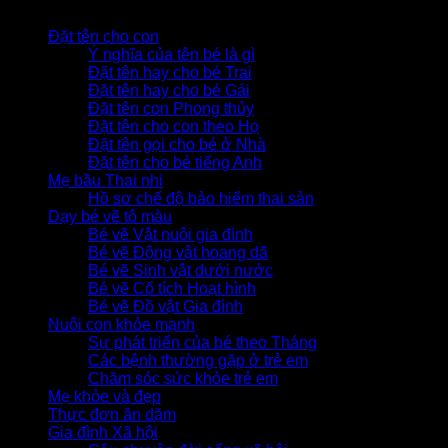
Đặt tên cho con
Ý nghĩa của tên bé là gì
Đặt tên hay cho bé Trai
Đặt tên hay cho bé Gái
Đặt tên con Phong thủy
Đặt tên cho con theo Họ
Đặt tên gọi cho bé ở Nhà
Đặt tên cho bé tiếng Anh
Mẹ bầu Thai nhi
Hồ sơ chế độ bảo hiểm thai sản
Dạy bé vẽ tô màu
Bé vẽ Vật nuôi gia đình
Bé vẽ Động vật hoang dã
Bé vẽ Sinh vật dưới nước
Bé vẽ Cổ tích Hoạt hình
Bé vẽ Đồ vật Gia đình
Nuôi con khỏe mạnh
Sự phát triển của bé theo Tháng
Các bệnh thường gặp ở trẻ em
Chăm sóc sức khỏe trẻ em
Mẹ khỏe và đẹp
Thực đơn ăn dặm
Gia đình Xã hội