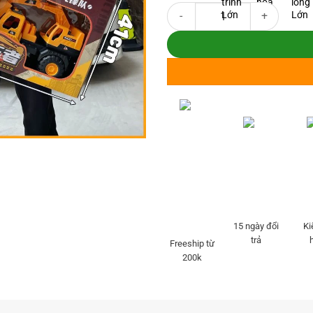
Máy xúc đồ chơi loại to xe cần cẩ
15 ngày đổi
Ki
trả
Freeship từ
200k