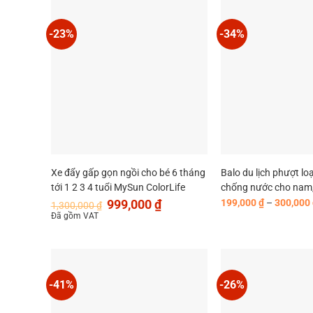
-23%
-34%
Xe đẩy gấp gọn ngồi cho bé 6 tháng
Balo du lịch phượt loạ
tới 1 2 3 4 tuổi MySun ColorLife
chống nước cho nam,
Giá
Giá
cấp chính hãng MyS
999,000
₫
199,000
₫
–
300,000
1,300,000
₫
gốc
hiện
Đã gồm VAT
là:
tại
1,300,000 ₫.
là:
999,000 ₫.
-41%
-26%