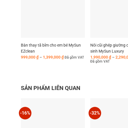
Bàn thay tã bỉm cho em bé MySun
Nôi cũi ghép giường 
EZclean
sinh MySun Luxury
Khoảng
999,000
₫
–
1,399,000
₫
1,990,000
₫
–
2,290,
Đã gồm VAT
giá:
Đã gồm VAT
từ
999,000 ₫
đến
1,399,000 ₫
SẢN PHẨM LIÊN QUAN
-16%
-32%