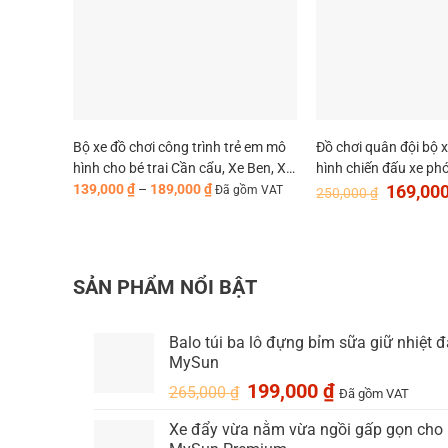
Bộ xe đồ chơi công trình trẻ em mô
Đồ chơi quân đội bộ 
hình cho bé trai Cần cẩu, Xe Ben, Xe
hình chiến đấu xe phó
Khoảng
Giá
Tải, Trộn bê tông – MySun
dò ra đa xe bồn
139,000
₫
–
189,000
₫
169,00
Đã gồm VAT
250,000
₫
giá:
gốc
từ
là:
139,000 ₫
250,000 ₫
đến
189,000 ₫
SẢN PHẨM NỔI BẬT
Balo túi ba lô đựng bỉm sữa giữ nhiệt 
MySun
Giá
Giá
199,000
₫
265,000
₫
Đã gồm VAT
gốc
hiện
Xe đẩy vừa nằm vừa ngồi gấp gọn cho bé
là:
tại