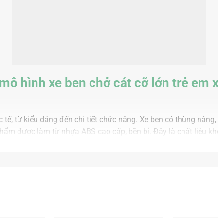
i mô hình xe ben chở cát cỡ lớn trẻ em
tế, từ kiểu dáng đến chi tiết chức năng. Xe ben có thùng nâng,
hẩm được làm từ nhựa ABS cao cấp, bền bỉ. Đây là chất liệu kh
g tạo điểm nhấn nổi bật. Bên cạnh đó hộp màu được trang trí bắ
e ben chở cát công trường xe trộn bê tông trẻ em đồ chơi mô hì