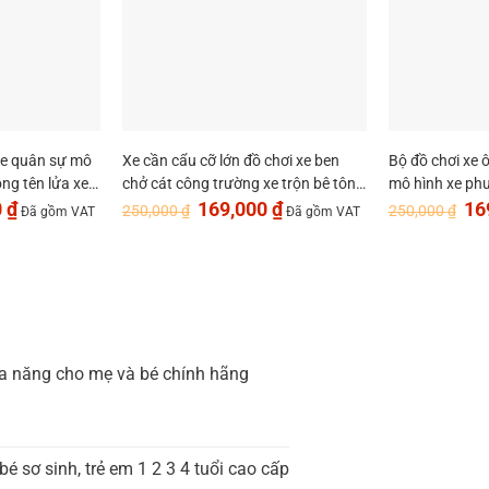
xe quân sự mô
Xe cần cẩu cỡ lớn đồ chơi xe ben
Bộ đồ chơi xe 
ng tên lửa xe
chở cát công trường xe trộn bê tông
mô hình xe phu
Giá
Giá
Giá
Giá
trẻ em đồ chơi mô hình xe công trình
xe bồn chở téc
0
₫
169,000
₫
16
250,000
₫
250,000
₫
Đã gồm VAT
Đã gồm VAT
hiện
gốc
hiện
gốc
cho bé MySun
tại
là:
tại
là:
.
là:
250,000 ₫.
là:
250
169,000 ₫.
169,000 ₫.
đa năng cho mẹ và bé chính hãng
 sơ sinh, trẻ em 1 2 3 4 tuổi cao cấp