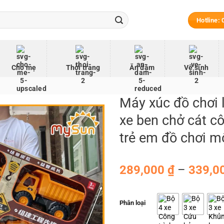
Hotline:
Cho mẹ
Thời trang
Ăn dặm
Vệ sinh
Máy xúc đồ chơi l
xe ben chở cát cô
trẻ em đồ chơi mô
289,000
₫
–
339,0
Phân loại