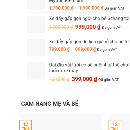
MySun Premium
265,000 ₫.
là:
199,000 ₫.
Khoảng
1,790,000
₫
–
1,990,000
₫
Đã gồm VAT
giá:
Xe đẩy gấp gọn ngồi cho bé 6 tháng tới
từ
Giá
Giá
999,000
₫
1,790,000 ₫
1,300,000
₫
Đã gồm VAT
gốc
hiện
đến
là:
tại
1,990,000 ₫
Xe đẩy gấp gọn du lịch giá rẻ cho bé 6 
1,300,000 ₫.
là:
Khoảng
799,000
₫
–
899,000
₫
Đã gồm VAT
999,000 ₫.
giá:
Ưu điểm máy xúc đồ chơi loại to xe cần cẩ
từ
Đai địu vải lưới có bệ ngồi 4 tư thế cho
bé:
799,000 ₫
tuổi đi xe máy.
đến
Giá
Giá
Đồ chơi xe công trình làm từ nhựa ABS bền bỉ và k
399,000
₫
500,000
₫
899,000 ₫
Đã gồm VAT
gốc
hiện
Mô hình xe được mô phỏng theo phiên bản đời thự
là:
tại
500,000 ₫.
là:
Phối màu bắt mắt, tươi sáng tạo điểm nhấn nổi bật
399,000 ₫.
CẨM NANG MẸ VÀ BÉ
Hộp màu được trang trí, thiết kế ấn tượng thích hợ
Các xe có kích thước phù hợp với giúp bé con dễ 
12
12
Th11
Th11