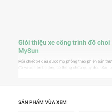
Giới thiệu xe công trình đồ chơ
MySun
Mỗi chiếc xe đều được mô phỏng theo phiên bản thực 
độ và xe trộn bê tông có thùng chứa quay đều. Sản p
khi chơi. Các mô hình với thiết kế phối màu tươi sán
ưu điểm máy xúc đồ chơi loại to xe cần cẩu cỡ lớn x
SẢN PHẨM VỪA XEM