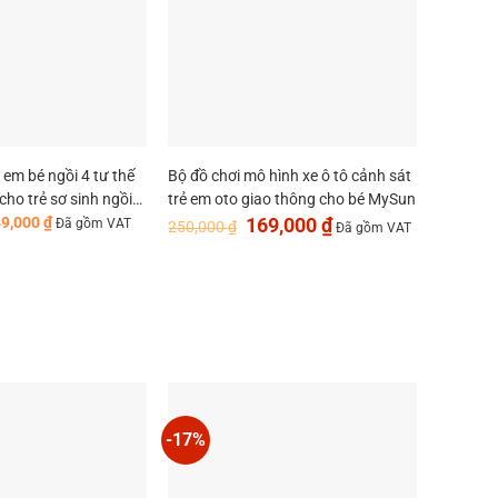
i em bé ngồi 4 tư thế
Bộ đồ chơi mô hình xe ô tô cảnh sát
cho trẻ sơ sinh ngồi
trẻ em oto giao thông cho bé MySun
Khoảng
Giá
Giá
49,000
₫
169,000
₫
Đã gồm VAT
250,000
₫
Đã gồm VAT
giá:
gốc
hiện
từ
là:
tại
219,000 ₫
250,000 ₫.
là:
đến
169,000 ₫.
249,000 ₫
-17%
-27%