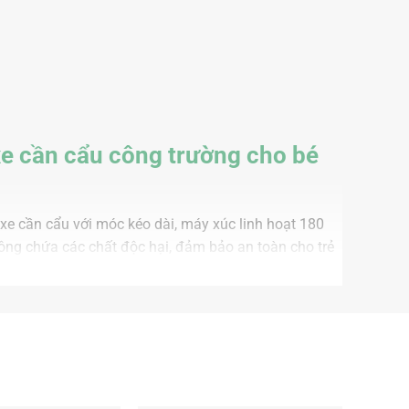
 xe cần cẩu công trường cho bé
 xe cần cẩu với móc kéo dài, máy xúc linh hoạt 180
ông chứa các chất độc hại, đảm bảo an toàn cho trẻ
t mắt thích hợp làm quà tặng cho các bé. Dưới đây là
nh xe công trình cho bé MySun.