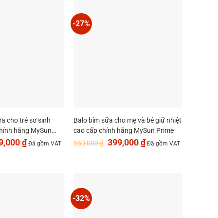
-27%
a cho trẻ sơ sinh
Balo bỉm sữa cho mẹ và bé giữ nhiệt
hính hãng MySun
cao cấp chính hãng MySun Prime
Giá
Giá
Giá
9,000
₫
399,000
₫
550,000
₫
Đã gồm VAT
Đã gồm VAT
hiện
gốc
hiện
tại
là:
tại
,000 ₫.
là:
550,000 ₫.
là:
399,000 ₫.
399,000 ₫.
-32%