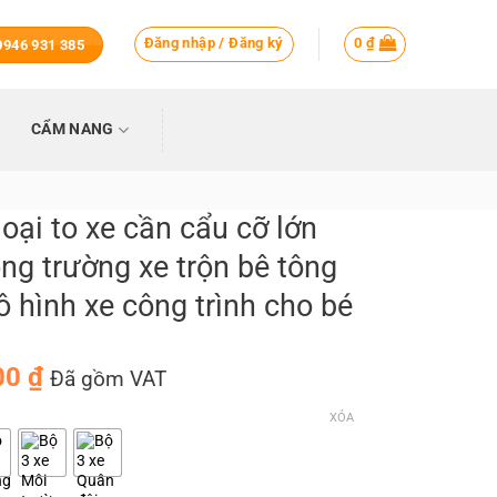
Đăng nhập / Đăng ký
0
₫
 0946 931 385
CẨM NANG
oại to xe cần cẩu cỡ lớn
ng trường xe trộn bê tông
 hình xe công trình cho bé
Khoảng
00
₫
Đã gồm VAT
giá:
XÓA
từ
289,000 ₫
đến