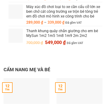
giá:
Máy xúc đồ chơi loại to xe cần cẩu cỡ lớn xe
từ
ben chở cát công trường xe trộn bê tông trẻ
1,990,000 ₫
em đồ chơi mô hình xe công trình cho bé
đến
Khoảng
289,000
₫
–
339,000
₫
2,290,000 ₫
Đã gồm VAT
giá:
Thanh khung quây chắn giường cho em bé
từ
MySun 1m2 1m5 1m8 1m9 2m 2m2
289,000 ₫
Giá
Giá
549,000
₫
đến
700,000
₫
Đã gồm VAT
gốc
hiện
339,000 ₫
là:
tại
700,000 ₫.
là:
549,000 ₫.
CẨM NANG MẸ VÀ BÉ
12
12
Th6
Th6
3. Trọng lượng siêu nhẹ 3.9kg: lý tưởng cho xe đẩy gấp
gọn du lịch cho bé lớn