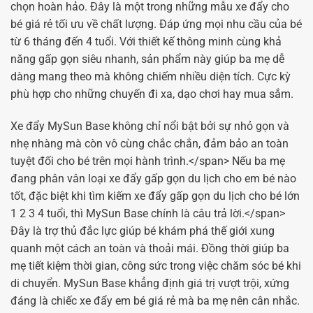
chọn hoàn hảo. Đây là một trong những mẫu
xe đẩy cho
bé giá rẻ
tối ưu về chất lượng. Đáp ứng mọi nhu cầu của bé
từ
6 tháng đến 4 tuổi
. Với thiết kế thông minh cùng khả
năng gấp gọn siêu nhanh, sản phẩm này giúp
ba mẹ
dễ
dàng mang theo mà không chiếm nhiều diện tích. Cực kỳ
phù hợp cho những chuyến đi xa, dạo chơi hay mua sắm.
Xe đẩy MySun Base
không chỉ nổi bật bởi sự nhỏ gọn và
nhẹ nhàng mà còn vô cùng chắc chắn, đảm bảo an toàn
tuyệt đối cho bé trên mọi hành trình.
</span> Nếu ba mẹ
đang phân vân loại
xe đẩy gấp gọn du lịch cho em bé
nào
tốt, đặc biệt khi tìm kiếm
xe đẩy gấp gọn du lịch cho bé lớn
1 2 3 4 tuổi
, thì MySun Base chính là câu trả lời.
</span>
Đây là trợ thủ đắc lực giúp bé khám phá thế giới xung
quanh một cách an toàn và thoải mái. Đồng thời giúp ba
mẹ
tiết kiệm thời gian, công sức trong việc chăm sóc bé khi
di chuyển. MySun Base khẳng định giá trị vượt trội, xứng
đáng là chiếc
xe đẩy em bé giá rẻ
mà
ba mẹ
nên cân nhắc.