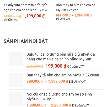
Xe đẩy vừa nằm vừa ngồi gấp
Bàn thay tã bỉm cho em bé
gọn cho em bé sơ sinh 1 2 3 4
MySun EZclean
Giá
Giá
Khoảng
tuổi MySun Luxury
1,199,000
₫
999,000
₫
–
1,399,000
₫
1,800,000
₫
gốc
hiện
giá:
Đã gồm VAT
Đã gồm VAT
là:
tại
từ
1,800,000 ₫.
là:
999,000 ₫
1,199,000 ₫.
đến
1,399,000
SẢN PHẨM NỔI BẬT
Balo túi ba lô đựng bỉm sữa giữ nhiệt đa
năng cho mẹ và bé chính hãng MySun
Giá
Giá
199,000
₫
265,000
₫
Đã gồm VAT
gốc
hiện
Bàn thay tã bỉm cho em bé MySun EZclean
là:
tại
265,000 ₫.
là:
Khoảng
999,000
₫
–
1,399,000
₫
Đã gồm VAT
199,000 ₫.
giá:
từ
Nôi cũi ghép giường cho em bé sơ sinh
999,000 ₫
MySun Luxury
đến
Khoảng
1,990,000
₫
–
2,290,000
₫
Đã gồm VAT
1,399,000 ₫