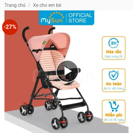
Bỏ
Trang chủ
/
Xe cho em bé
qua
nội
dung
-27%