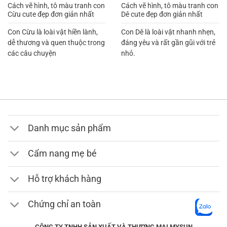
Cách vẽ hình, tô màu tranh con
Cách vẽ hình, tô màu tranh con
Với trọng lượng chỉ 3.9kg, xe đẩy MySun Base là lựa chọn
Cừu cute đẹp đơn giản nhất
Dê cute đẹp đơn giản nhất
lý tưởng cho các chuyến du lịch. Trọng lượng nhẹ giúp ba
Con Cừu là loài vật hiền lành,
Con Dê là loài vật nhanh nhẹn,
mẹ dễ dàng mang vác, xách tay hoặc cất giữ trong cốp xe.
dễ thương và quen thuộc trong
đáng yêu và rất gần gũi với trẻ
Đây chính là ưu điểm nổi bật của một chiếc xe đẩy gấp
các câu chuyện
nhỏ.
gọn du lịch cho bé lớn 1 2 3 4 tuổi. Dù có thiết kế đơn giản,
MySun Base vẫn đảm bảo đầy đủ các tính năng an toàn
như đai bảo vệ, mái che nắng và bánh xe chắc chắn.
Khung xe được làm từ chất liệu cao cấp, bền bỉ, giúp ba mẹ
yên tâm khi sử dụng trong thời gian dài. Khẳng định
MySun Base là một chiếc xe đẩy cho bé giá rẻ nhưng chất
Danh mục sản phẩm
lượng và cực kỳ cơ động – người bạn đồng hành không
thể thiếu trong mọi hành trình cùng con.
Cẩm nang mẹ bé
Hỗ trợ khách hàng
Chứng chỉ an toàn
CÔNG TY TNHH SẢN XUẤT VÀ THƯƠNG MẠI MYSUN