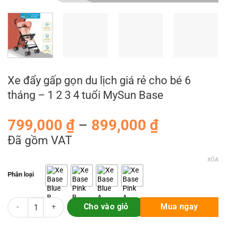
Xe đẩy gấp gọn du lịch giá rẻ cho bé 6
tháng – 1 2 3 4 tuổi MySun Base
Khoảng
799,000
₫
–
899,000
₫
giá:
Đã gồm VAT
từ
XÓA
799,000 ₫
Phân loại
đến
899,000 ₫
Xe đẩy gấp gọn du lịch giá rẻ cho bé 6 tháng - 1 2 3 4 tuổi MySun Ba
Cho vào giỏ
Mua ngay