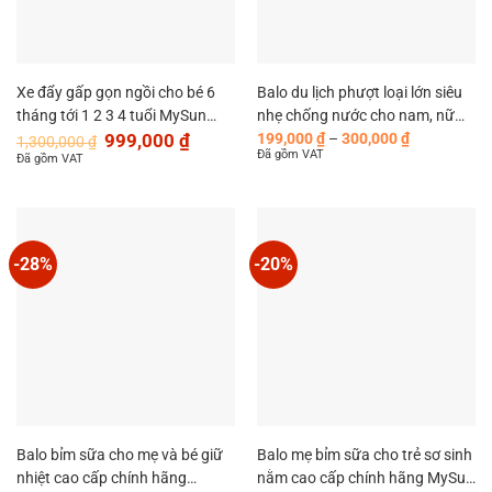
ba mẹ
và sự thoải mái tuyệt vời cho bé. Từ thiết kế thông
minh đến chất liệu cao cấp, mỗi chi tiết của chiếc xe đẩy
này đều được tính toán kỹ lưỡng nhằm đảm bảo an toàn
Xe đẩy gấp gọn ngồi cho bé 6
Balo du lịch phượt loại lớn siêu
và sự tiện dụng. Với MySun Base,
ba mẹ
sẽ không còn phải
tháng tới 1 2 3 4 tuổi MySun
nhẹ chống nước cho nam, nữ
lo lắng về việc di chuyển cùng bé trong các chuyến đi.
Giá
Giá
Khoảng
ColorLife
đẹp cao cấp chính hãng MySun
999,000
₫
199,000
₫
–
300,000
₫
1,300,000
₫
gốc
hiện
giá:
Đã gồm VAT
Đã gồm VAT
Move
là:
tại
từ
1,300,000 ₫.
là:
199,000 ₫
999,000 ₫.
đến
300,000 ₫
-28%
-20%
Balo bỉm sữa cho mẹ và bé giữ
Balo mẹ bỉm sữa cho trẻ sơ sinh
nhiệt cao cấp chính hãng
nằm cao cấp chính hãng MySun