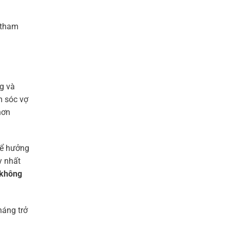
 tham
ng và
m sóc vợ
hơn
hể hưởng
y nhất
 không
háng trở