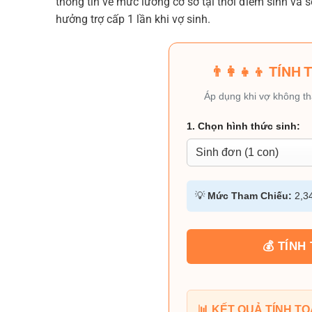
thông tin về mức lương cơ sở tại thời điểm sinh và 
hưởng trợ cấp 1 lần khi vợ sinh.
👨‍👩‍👧‍👦 TÍ
Áp dụng khi vợ không t
1. Chọn hình thức sinh:
💡
Mức Tham Chiếu:
2,34
💰 TÍNH
📊 KẾT QUẢ TÍNH TO