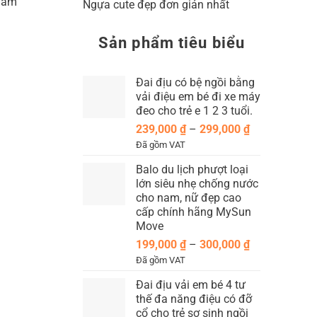
 nam
Ngựa cute đẹp đơn giản nhất
Sản phẩm tiêu biểu
Đai địu có bệ ngồi bằng
vải điệu em bé đi xe máy
đeo cho trẻ e 1 2 3 tuổi.
Khoảng
239,000
₫
–
299,000
₫
giá:
Đã gồm VAT
từ
Balo du lịch phượt loại
239,000 ₫
lớn siêu nhẹ chống nước
đến
cho nam, nữ đẹp cao
299,000 ₫
cấp chính hãng MySun
Move
Khoảng
199,000
₫
–
300,000
₫
giá:
Đã gồm VAT
từ
Đai địu vải em bé 4 tư
199,000 ₫
thế đa năng điệu có đỡ
đến
cổ cho trẻ sơ sinh ngồi