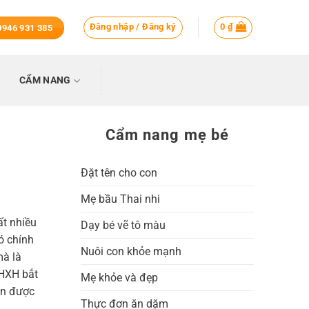
Đăng nhập / Đăng ký
0
₫
 0946 931 385
CẨM NANG
Cẩm nang mẹ bé
Đặt tên cho con
Mẹ bầu Thai nhi
ất nhiều
Dạy bé vẽ tô màu
ó chính
Nuôi con khỏe mạnh
mà là
BHXH bắt
Mẹ khỏe và đẹp
ận được
Thực đơn ăn dặm