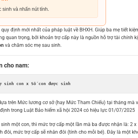
 sinh và nhấn nút tính.
quy định mới nhất của pháp luật về BHXH. Giúp ba mẹ tiết kiệm
g quan trọng, bởi khoản trợ cấp này là nguồn hỗ trợ tài chính kị
on
và chăm sóc mẹ sau sinh.
ần cho nam:
ợ sinh con x Số con được sinh
 dựa trên Mức lương cơ sở (hay Mức Tham Chiếu) tại tháng mà v
định trong Luật Bảo hiểm xã hội 2024 có hiệu lực 01/07/2025
inh một con, thì mức trợ cấp một lần mà ba được nhận là: 2 x
 đôi, mức trợ cấp sẽ nhân đôi (tính cho mỗi bé). Đây là một k