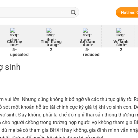
Hotline:
Cho mẹ
Thời trang
Ăn dặm
Vệ sinh
ợ sinh
m vui lớn. Nhưng cũng không ít bỡ ngỡ về các thủ tục giấy tờ. R
ót một khoản hỗ trợ tài chính cực kỳ giá trị khi vợ sinh con. Đ
 vợ sinh. Đây không phải là chế độ nghỉ thai sản thông thường 
h cho người chồng trong trường hợp người vợ không tham gia 
, dù mẹ bé có tham gia BHXH hay không, gia đình mình vẫn nh
 nhất. Đừng để quyền lợi chính đáng bị bỏ quên!