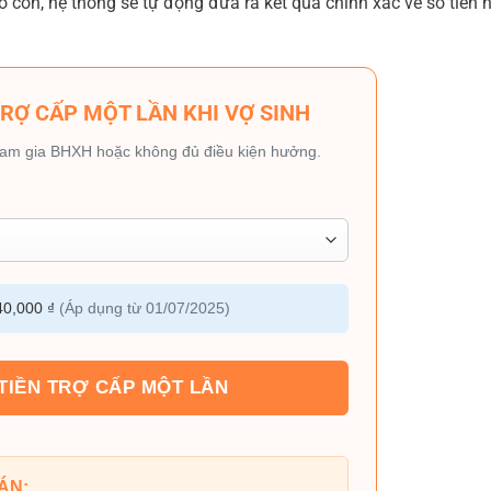
số con, hệ thống sẽ tự động đưa ra kết quả chính xác về số tiền
NH TRỢ CẤP MỘT LẦN KHI VỢ SINH
ham gia BHXH hoặc không đủ điều kiện hưởng.
0,000 ₫
(Áp dụng từ 01/07/2025)
 TIỀN TRỢ CẤP MỘT LẦN
ÁN: