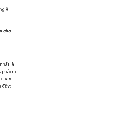
ng 9
n cho
nhất là
 phải đi
ơ quan
u đây: