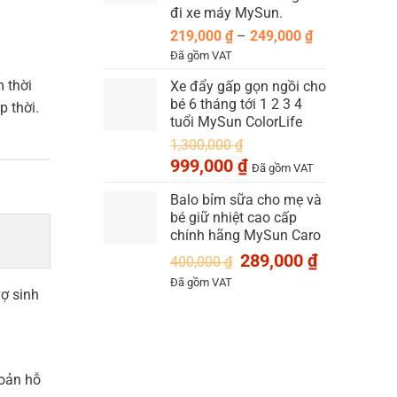
300,000 ₫
đi xe máy MySun.
Khoảng
219,000
₫
–
249,000
₫
giá:
Đã gồm VAT
từ
 thời
Xe đẩy gấp gọn ngồi cho
219,000 ₫
bé 6 tháng tới 1 2 3 4
p thời.
đến
tuổi MySun ColorLife
249,000 ₫
1,300,000
₫
Giá
Giá
999,000
₫
Đã gồm VAT
gốc
hiện
là:
Balo bỉm sữa cho mẹ và
tại
bé giữ nhiệt cao cấp
1,300,000 ₫.
là:
chính hãng MySun Caro
999,000 ₫.
Giá
Giá
289,000
₫
400,000
₫
gốc
hiện
Đã gồm VAT
là:
tại
ợ sinh
400,000 ₫.
là:
289,000 ₫.
hoản hỗ