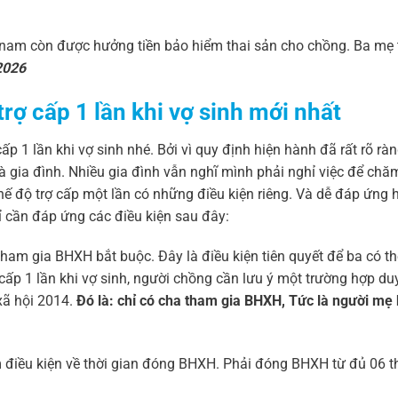
ng nam còn được hưởng tiền bảo hiểm thai sản cho chồng. Ba mẹ
2026
rợ cấp 1 lần khi vợ sinh mới nhất
p 1 lần khi vợ sinh nhé. Bởi vì quy định hiện hành đã rất rõ rà
 gia đình. Nhiều gia đình vẫn nghĩ mình phải nghỉ việc để chă
hế độ trợ cấp một lần có những điều kiện riêng. Và dễ đáp ứng 
ỉ cần đáp ứng các điều kiện sau đây:
ham gia BHXH bắt buộc. Đây là điều kiện tiên quyết để ba có t
 cấp 1 lần khi vợ sinh, người chồng cần lưu ý một trường hợp du
xã hội 2014.
Đó là: chỉ có cha tham gia BHXH, Tức là người mẹ
 điều kiện về thời gian đóng BHXH. Phải đóng BHXH từ đủ 06 t