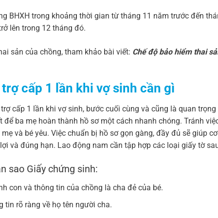
óng BHXH trong khoảng thời gian từ tháng 11 năm trước đến thá
ở lên trong 12 tháng đó.
hai sản của chồng, tham khảo bài viết:
Chế độ bảo hiểm thai sả
rợ cấp 1 lần khi vợ sinh cần gì
rợ cấp 1 lần khi vợ sinh, bước cuối cùng và cũng là quan trọng 
ết để ba mẹ hoàn thành hồ sơ một cách nhanh chóng. Tránh việc
 mẹ và bé yêu. Việc chuẩn bị hồ sơ gọn gàng, đầy đủ sẽ giúp c
ợi và đúng hạn. Lao động nam cần tập hợp các loại giấy tờ sa
ản sao Giấy chứng sinh:
inh con và thông tin của chồng là cha đẻ của bé.
 tin rõ ràng về họ tên người cha.