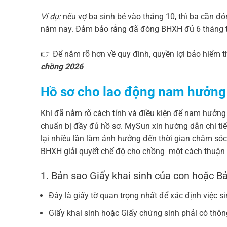
Ví dụ:
nếu vợ ba sinh bé vào tháng 10, thì ba cần đ
năm nay. Đảm bảo rằng đã đóng BHXH đủ 6 tháng tr
👉 Để nắm rõ hơn về quy đinh, quyền lợi bảo hiểm t
chồng 2026
Hồ sơ cho lao động nam hưởng t
Khi đã nắm rõ cách tính và điều kiện để nam hưởng t
chuẩn bị đầy đủ hồ sơ. MySun xin hướng dẫn chi ti
lại nhiều lần làm ảnh hưởng đến thời gian chăm sóc
BHXH giải quyết chế độ cho chồng một cách thuận l
1. Bản sao Giấy khai sinh của con hoặc B
Đây là giấy tờ quan trọng nhất để xác định việc s
Giấy khai sinh hoặc Giấy chứng sinh phải có thông