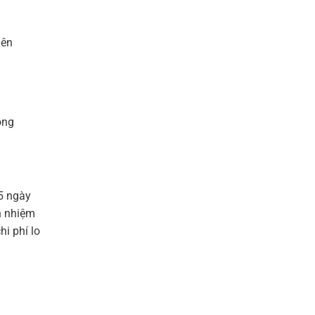
iên
ông
5 ngày
h nhiệm
i phí lo