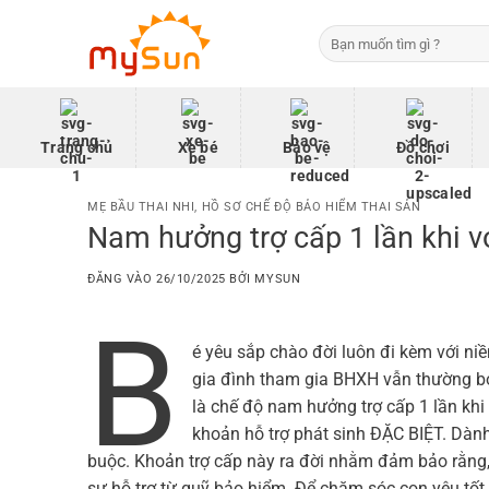
Bỏ
Tìm
qua
kiếm:
nội
dung
Trang chủ
Xe bé
Bảo vệ
Đồ chơi
MẸ BẦU THAI NHI
,
HỒ SƠ CHẾ ĐỘ BẢO HIỂM THAI SẢN
Nam hưởng trợ cấp 1 lần khi v
ĐĂNG VÀO
26/10/2025
BỞI
MYSUN
B
é yêu sắp chào đời luôn đi kèm với niề
gia đình tham gia BHXH vẫn thường bỏ s
là chế độ nam hưởng trợ cấp 1 lần khi
khoản hỗ trợ phát sinh ĐẶC BIỆT. Dàn
buộc. Khoản trợ cấp này ra đời nhằm đảm bảo rằng
sự hỗ trợ từ quỹ bảo hiểm. Để chăm sóc con yêu tốt