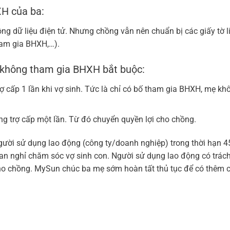
XH của ba:
ng dữ liệu điện tử. Nhưng chồng vẫn nên chuẩn bị các giấy tờ l
ham gia BHXH,…).
 không tham gia BHXH bắt buộc:
rợ cấp 1 lần khi vợ sinh. Tức là chỉ có bố tham gia BHXH, mẹ kh
g trợ cấp một lần. Từ đó chuyển quyền lợi cho chồng.
gười sử dụng lao động (công ty/doanh nghiệp) trong thời hạn 4
gian nghỉ chăm sóc vợ sinh con. Người sử dụng lao động có trác
ho chồng. MySun chúc ba mẹ sớm hoàn tất thủ tục để có thêm ch