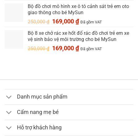
giá:
Bộ đồ chơi mô hình xe ô tô cảnh sát trẻ em oto
từ
giao thông cho bé MySun
219,000 ₫
Giá
Giá
169,000
₫
đến
250,000
₫
Đã gồm VAT
gốc
hiện
249,000 ₫
Bộ 8 xe chở rác xe hốt đổ rác đồ chơi trẻ em xe
là:
tại
vệ sinh bảo vệ môi trường cho bé MySun
250,000 ₫.
là:
169,000 ₫.
Giá
Giá
169,000
₫
250,000
₫
Đã gồm VAT
gốc
hiện
là:
tại
250,000 ₫.
là:
169,000 ₫.
Danh mục sản phẩm
Cẩm nang mẹ bé
Hỗ trợ khách hàng