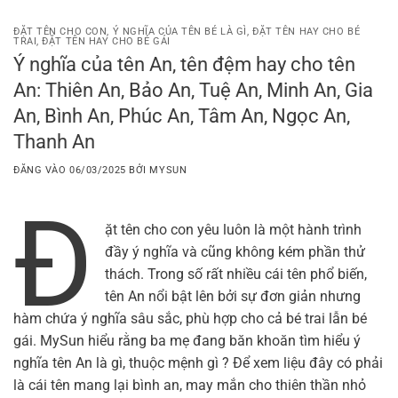
Bỏ
qua
ĐẶT TÊN CHO CON
,
Ý NGHĨA CỦA TÊN BÉ LÀ GÌ
,
ĐẶT TÊN HAY CHO BÉ
TRAI
,
ĐẶT TÊN HAY CHO BÉ GÁI
nội
Ý nghĩa của tên An, tên đệm hay cho tên
dung
An: Thiên An, Bảo An, Tuệ An, Minh An, Gia
An, Bình An, Phúc An, Tâm An, Ngọc An,
Thanh An
ĐĂNG VÀO
06/03/2025
BỞI
MYSUN
Đ
ặt tên cho con yêu luôn là một hành trình
đầy ý nghĩa và cũng không kém phần thử
thách. Trong số rất nhiều cái tên phổ biến,
tên An nổi bật lên bởi sự đơn giản nhưng
hàm chứa ý nghĩa sâu sắc, phù hợp cho cả bé trai lẫn bé
gái. MySun hiểu rằng ba mẹ đang băn khoăn tìm hiểu ý
nghĩa tên An là gì, thuộc mệnh gì ? Để xem liệu đây có phải
là cái tên mang lại bình an, may mắn cho thiên thần nhỏ