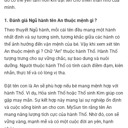
đó có thể yên tâm hơn khi đặt tên cho thiên thần nhỏ của
mình.
1. Đánh giá Ngũ hành tên An thuộc mệnh gì ?
Theo thuyết Ngũ hành, mỗi cái tên đều mang một hành
nhất định và sự tương sinh, tương khắc giữa các hành có
thể ảnh hưởng đến vận mệnh của bé. Vậy khi xem xét tên
An thuộc mệnh gì ? Chữ “An” thuộc hành Thổ. Hành Thổ
tượng trưng cho sự vững chắc, sự bao dung và nuôi
dưỡng. Người thuộc hành Thổ có tính cách điềm đạm, kiên
nhẫn, thực tế và có lòng vị tha.
Đặt tên con là An sẽ phù hợp nếu bé mang mệnh hợp với
hành Thổ. Ví dụ, Hỏa sinh Thổ hoặc Thổ sinh Kim giúp con
gặp may mắn. Sự kết hợp này mang lại sự nghiệp ổn định
và cuộc sống bình an cho con. MySun tin rằng tên An
mang năng lượng tích cực của hành Thổ. Nhờ đó, con sẽ
vững vàng, mạnh mẽ và có một cuộc đời an yên, hạnh