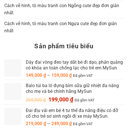
Cách vẽ hình, tô màu tranh con Ngỗng cute đẹp đơn giản
nhất
Cách vẽ hình, tô màu tranh con Ngựa cute đẹp đơn giản
nhất
Sản phẩm tiêu biểu
Dây đai vòng đeo tay dắt bé đi dạo, phản quảng
có khóa an toàn chống lạc cho trẻ em MySun
Khoảng
149,000
₫
–
159,000
₫
Đã gồm VAT
giá:
Balo túi ba lô đựng bỉm sữa giữ nhiệt đa năng
từ
cho mẹ và bé chính hãng MySun
149,000 ₫
Giá
Giá
199,000
₫
đến
265,000
₫
Đã gồm VAT
gốc
hiện
159,000 ₫
Đai địu vải em bé 4 tư thế đa năng điệu có đỡ
là:
tại
cổ cho trẻ sơ sinh ngồi đi xe máy MySun.
265,000 ₫.
là:
199,000 ₫.
Khoảng
219,000
₫
–
249,000
₫
Đã gồm VAT