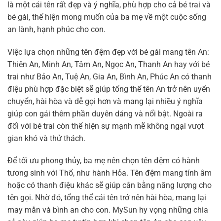
là một cái tên rất đẹp và ý nghĩa, phù hợp cho cả bé trai và
bé gái, thể hiện mong muốn của ba mẹ về một cuộc sống
an lành, hạnh phúc cho con.
Việc lựa chọn những tên đệm đẹp với bé gái mang tên An:
Thiên An, Minh An, Tâm An, Ngọc An, Thanh An hay với bé
trai như Bảo An, Tuệ An, Gia An, Bình An, Phúc An có thanh
điệu phù hợp đặc biệt sẽ giúp tổng thể tên An trở nên uyển
chuyển, hài hòa và dễ gọi hơn và mang lại nhiều ý nghĩa
giúp con gái thêm phần duyên dáng và nổi bật. Ngoài ra
đối với bé trai còn thể hiện sự mạnh mẽ không ngại vượt
gian khó và thử thách.
Để tối ưu phong thủy, ba mẹ nên chọn tên đệm có hành
tương sinh với Thổ, như hành Hỏa. Tên đệm mang tính âm
hoặc có thanh điệu khác sẽ giúp cân bằng năng lượng cho
tên gọi. Nhờ đó, tổng thể cái tên trở nên hài hòa, mang lại
may mắn và bình an cho con. MySun hy vọng những chia