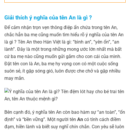
Giải thích ý nghĩa của tên An là gì ?
Để cảm nhận trọn vẹn thông điệp ẩn chứa trong tên An,
chắc hẳn ba mẹ cũng muốn tìm hiểu rõ ý nghĩa của tên An
là gì ? Tên An theo Hán Việt là gì: “bình an”, “yên ổn”, “an
lành”. Đây là một trong những mong ước lớn nhất mà bất
cứ ba mẹ nào cũng muốn gửi gắm cho con cái của mình.
Đặt tên con là An, ba mẹ hy vọng con có một cuộc sống
suôn sẻ, ít gặp sóng gió, luôn được che chở và gặp nhiều
may mắn.
Bên cạnh đó, ý nghĩa tên An
còn bao hàm sự “an toàn”, “ổn
định” và “bền vững”. Một người tên
An
có tính cách điềm
đạm, hiền lành và biết suy nghĩ chín chắn. Con yêu sẽ luôn