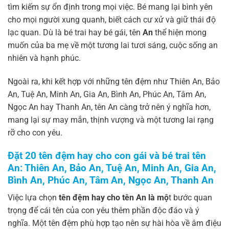
tìm kiếm sự ổn định trong mọi việc. Bé mang lại bình yên
cho mọi người xung quanh, biết cách cư xử và giữ thái độ
lạc quan. Dù là bé trai hay bé gái, tên
An
thể hiện mong
muốn của ba mẹ về một tương lai tươi sáng, cuộc sống an
nhiên và hạnh phúc.
Ngoài ra, khi kết hợp với những tên đệm như Thiên An, Bảo
An, Tuệ An, Minh An, Gia An, Bình An, Phúc An, Tâm An,
Ngọc An hay Thanh An, tên An càng trở nên ý nghĩa hơn,
mang lại sự may mắn, thịnh vượng và một tương lai rạng
rỡ cho con yêu.
Đặt 20 tên đệm hay cho con gái và bé trai tên
An: Thiên An, Bảo An, Tuệ An, Minh An, Gia An,
Bình An, Phúc An, Tâm An, Ngọc An, Thanh An
Việc lựa chọn
tên đệm hay cho tên An là mộ
t bước quan
trọng để cái tên của con yêu thêm phần độc đáo và ý
nghĩa. Một tên đệm phù hợp tạo nên sự hài hòa về âm điệu