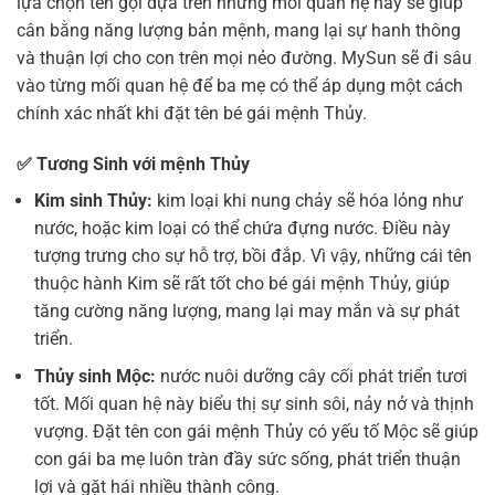
lựa chọn tên gọi dựa trên những mối quan hệ này sẽ giúp
cân bằng năng lượng bản mệnh, mang lại sự hanh thông
và thuận lợi cho con trên mọi nẻo đường. MySun sẽ đi sâu
vào từng mối quan hệ để ba mẹ có thể áp dụng một cách
chính xác nhất khi đặt tên bé gái mệnh Thủy.
✅
Tương Sinh với mệnh Thủy
Kim sinh Thủy:
kim loại khi nung chảy sẽ hóa lỏng như
nước, hoặc kim loại có thể chứa đựng nước. Điều này
tượng trưng cho sự hỗ trợ, bồi đắp. Vì vậy, những cái tên
thuộc hành Kim sẽ rất tốt cho bé gái mệnh Thủy, giúp
tăng cường năng lượng, mang lại may mắn và sự phát
triển.
Thủy sinh Mộc:
nước nuôi dưỡng cây cối phát triển tươi
tốt. Mối quan hệ này biểu thị sự sinh sôi, nảy nở và thịnh
vượng. Đặt tên con gái mệnh Thủy có yếu tố Mộc sẽ giúp
con gái ba mẹ luôn tràn đầy sức sống, phát triển thuận
lợi và gặt hái nhiều thành công.