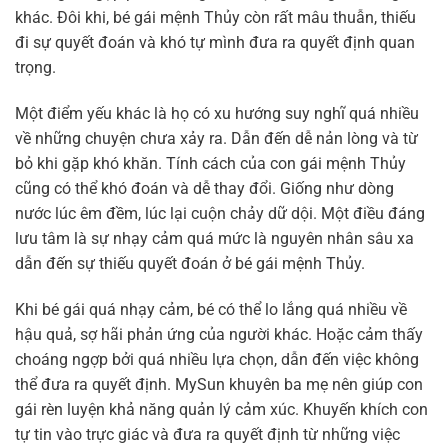
khác. Đôi khi, bé gái mệnh Thủy còn rất mâu thuẫn, thiếu
đi sự quyết đoán và khó tự mình đưa ra quyết định quan
trọng.
Một điểm yếu khác là họ có xu hướng suy nghĩ quá nhiều
về những chuyện chưa xảy ra. Dẫn đến dễ nản lòng và từ
bỏ khi gặp khó khăn. Tính cách của con gái mệnh Thủy
cũng có thể khó đoán và dễ thay đổi. Giống như dòng
nước lúc êm đềm, lúc lại cuộn chảy dữ dội. Một điều đáng
lưu tâm là sự nhạy cảm quá mức là nguyên nhân sâu xa
dẫn đến sự thiếu quyết đoán ở bé gái mệnh Thủy.
Khi bé gái quá nhạy cảm, bé có thể lo lắng quá nhiều về
hậu quả, sợ hãi phản ứng của người khác. Hoặc cảm thấy
choáng ngợp bởi quá nhiều lựa chọn, dẫn đến việc không
thể đưa ra quyết định. MySun khuyên ba mẹ nên giúp con
gái rèn luyện khả năng quản lý cảm xúc. Khuyến khích con
tự tin vào trực giác và đưa ra quyết định từ những việc