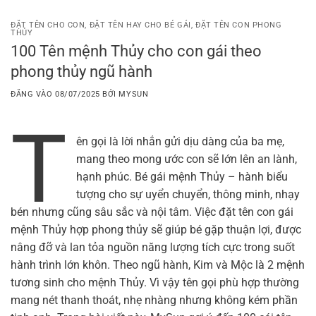
Bỏ
qua
ĐẶT TÊN CHO CON
,
ĐẶT TÊN HAY CHO BÉ GÁI
,
ĐẶT TÊN CON PHONG
THỦY
nội
100 Tên mệnh Thủy cho con gái theo
dung
phong thủy ngũ hành
ĐĂNG VÀO
08/07/2025
BỞI
MYSUN
T
ên gọi là lời nhắn gửi dịu dàng của ba mẹ,
mang theo mong ước con sẽ lớn lên an lành,
hạnh phúc. Bé gái mệnh Thủy – hành biểu
tượng cho sự uyển chuyển, thông minh, nhạy
bén nhưng cũng sâu sắc và nội tâm. Việc đặt tên con gái
mệnh Thủy hợp phong thủy sẽ giúp bé gặp thuận lợi, được
nâng đỡ và lan tỏa nguồn năng lượng tích cực trong suốt
hành trình lớn khôn. Theo ngũ hành, Kim và Mộc là 2 mệnh
tương sinh cho mệnh Thủy. Vì vậy tên gọi phù hợp thường
mang nét thanh thoát, nhẹ nhàng nhưng không kém phần