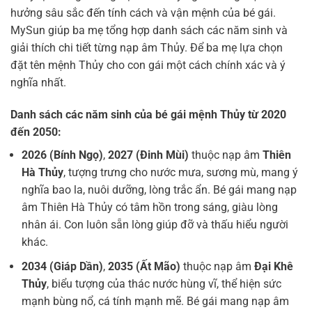
hưởng sâu sắc đến tính cách và vận mệnh của bé gái.
MySun giúp ba mẹ tổng hợp danh sách các năm sinh và
giải thích chi tiết từng nạp âm Thủy. Để ba mẹ lựa chọn
đặt tên mệnh Thủy cho con gái một cách chính xác và ý
nghĩa nhất.
Danh sách các năm sinh của bé gái mệnh Thủy từ 2020
đến 2050:
2026 (Bính Ngọ)
,
2027 (Đinh Mùi)
thuộc nạp âm
Thiên
Hà Thủy
, tượng trưng cho nước mưa, sương mù, mang ý
nghĩa bao la, nuôi dưỡng, lòng trắc ẩn. Bé gái mang nạp
âm Thiên Hà Thủy có tâm hồn trong sáng, giàu lòng
nhân ái. Con luôn sẵn lòng giúp đỡ và thấu hiểu người
khác.
2034 (Giáp Dần)
,
2035 (Ất Mão)
thuộc nạp âm
Đại Khê
Thủy
, biểu tượng của thác nước hùng vĩ, thể hiện sức
mạnh bùng nổ, cá tính mạnh mẽ. Bé gái mang nạp âm