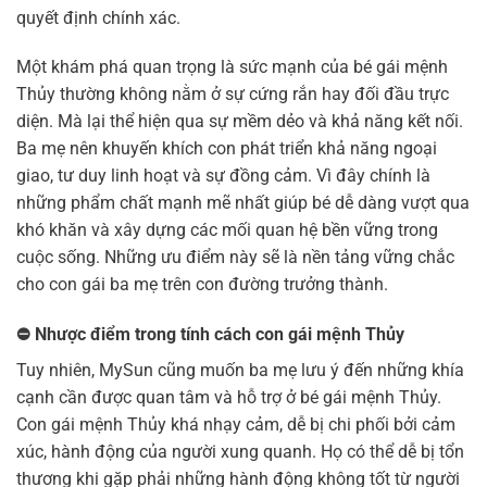
quyết định chính xác.
Một khám phá quan trọng là sức mạnh của bé gái mệnh
Thủy thường không nằm ở sự cứng rắn hay đối đầu trực
diện. Mà lại thể hiện qua sự mềm dẻo và khả năng kết nối.
Ba mẹ nên khuyến khích con phát triển khả năng ngoại
giao, tư duy linh hoạt và sự đồng cảm. Vì đây chính là
những phẩm chất mạnh mẽ nhất giúp bé dễ dàng vượt qua
khó khăn và xây dựng các mối quan hệ bền vững trong
cuộc sống. Những ưu điểm này sẽ là nền tảng vững chắc
cho con gái ba mẹ trên con đường trưởng thành.
⛔
Nhược điểm trong tính cách con gái mệnh Thủy
Tuy nhiên, MySun cũng muốn ba mẹ lưu ý đến những khía
cạnh cần được quan tâm và hỗ trợ ở bé gái mệnh Thủy.
Con gái mệnh Thủy khá nhạy cảm, dễ bị chi phối bởi cảm
xúc, hành động của người xung quanh. Họ có thể dễ bị tổn
thương khi gặp phải những hành động không tốt từ người