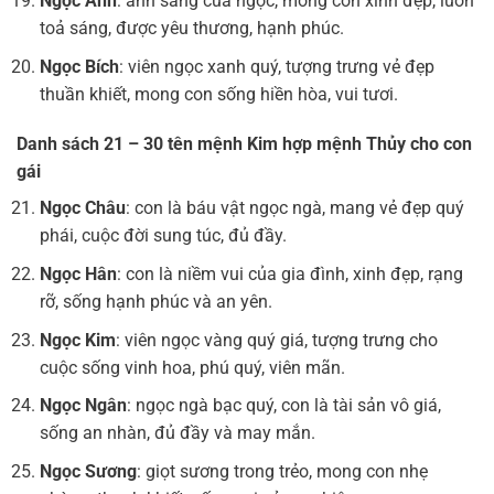
Ngọc Ánh
: ánh sáng của ngọc, mong con xinh đẹp, luôn
toả sáng, được yêu thương, hạnh phúc.
Ngọc Bích
: viên ngọc xanh quý, tượng trưng vẻ đẹp
thuần khiết, mong con sống hiền hòa, vui tươi.
Danh sách 21 – 30 tên mệnh Kim hợp mệnh Thủy cho con
gái
Ngọc Châu
: con là báu vật ngọc ngà, mang vẻ đẹp quý
phái, cuộc đời sung túc, đủ đầy.
Ngọc Hân
: con là niềm vui của gia đình, xinh đẹp, rạng
rỡ, sống hạnh phúc và an yên.
Ngọc Kim
: viên ngọc vàng quý giá, tượng trưng cho
cuộc sống vinh hoa, phú quý, viên mãn.
Ngọc Ngân
: ngọc ngà bạc quý, con là tài sản vô giá,
sống an nhàn, đủ đầy và may mắn.
Ngọc Sương
: giọt sương trong trẻo, mong con nhẹ