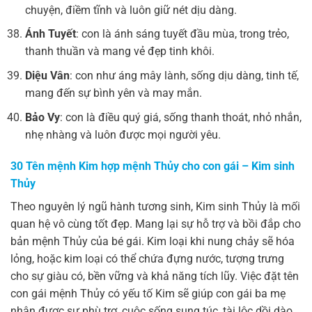
chuyện, điềm tĩnh và luôn giữ nét dịu dàng.
Ánh Tuyết
: con là ánh sáng tuyết đầu mùa, trong trẻo,
thanh thuần và mang vẻ đẹp tinh khôi.
Diệu Vân
: con như áng mây lành, sống dịu dàng, tinh tế,
mang đến sự bình yên và may mắn.
Bảo Vy
: con là điều quý giá, sống thanh thoát, nhỏ nhắn,
nhẹ nhàng và luôn được mọi người yêu.
30 Tên mệnh Kim hợp mệnh Thủy cho con gái – Kim sinh
Thủy
Theo nguyên lý ngũ hành tương sinh, Kim sinh Thủy là mối
quan hệ vô cùng tốt đẹp. Mang lại sự hỗ trợ và bồi đắp cho
bản mệnh Thủy của bé gái. Kim loại khi nung chảy sẽ hóa
lỏng, hoặc kim loại có thể chứa đựng nước, tượng trưng
cho sự giàu có, bền vững và khả năng tích lũy. Việc đặt tên
con gái mệnh Thủy có yếu tố Kim sẽ giúp con gái ba mẹ
nhận được sự phù trợ, cuộc sống sung túc, tài lộc dồi dào