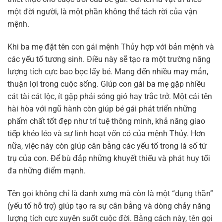
một đời người, là một phần không thể tách rời của vận
mệnh.
Khi ba mẹ đặt tên con gái mệnh Thủy hợp với bản mệnh và
các yếu tố tương sinh. Điều này sẽ tạo ra một trường năng
lượng tích cực bao bọc lấy bé. Mang đến nhiều may mắn,
thuận lợi trong cuộc sống. Giúp con gái ba mẹ gặp nhiều
cát tài cát lộc, ít gặp phải sóng gió hay trắc trở. Một cái tên
hài hòa với ngũ hành còn giúp bé gái phát triển những
phẩm chất tốt đẹp như trí tuệ thông minh, khả năng giao
tiếp khéo léo và sự linh hoạt vốn có của mệnh Thủy. Hơn
nữa, việc này còn giúp cân bằng các yếu tố trong lá số tứ
trụ của con. Để bù đắp những khuyết thiếu và phát huy tối
đa những điểm mạnh.
Tên gọi không chỉ là danh xưng mà còn là một “dụng thần”
(yếu tố hỗ trợ) giúp tạo ra sự cân bằng và dòng chảy năng
lượng tích cực xuyên suốt cuộc đời. Bằng cách này, tên gọi