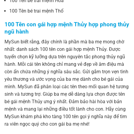
100 Tên bé trai mệnh Hỏa
100 Tên bé trai mệnh Thổ
100 Tên con gái hợp mệnh Thủy hợp phong thủy
ngũ hành
MySun biết rằng, đây chính là phần mà ba mẹ mong chờ
nhất: danh sách 100 tên con gái hợp mệnh Thủy. Được
tuyển chọn kỹ lưỡng dựa trên nguyên tắc phong thủy ngũ
hành. Mỗi cái tên không chỉ mang vẻ đẹp về âm điệu mà
còn ẩn chứa những ý nghĩa sâu sắc. Gửi gắm trọn vẹn tình
yêu thương và ước vọng của ba mẹ dành cho bé gái của
mình. MySun đã phân loại các tên theo mối quan hệ tương
sinh và tương trợ. Giúp ba mẹ dễ dàng lựa chọn được tên
bé gái mệnh Thủy ưng ý nhất. Đảm bảo hài hòa với bản
mệnh và mang lại những điều tốt lành cho con. Hãy cùng
MySun khám phá kho tàng 100 tên gọi ý nghĩa này để tìm
ra viên ngọc quý cho con gái ba mẹ nhé!