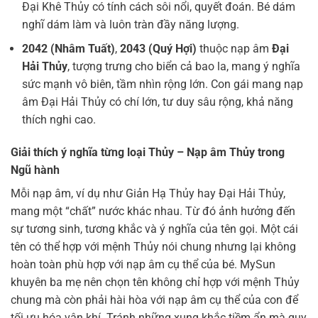
Đại Khê Thủy có tính cách sôi nổi, quyết đoán. Bé dám
nghĩ dám làm và luôn tràn đầy năng lượng.
2042 (Nhâm Tuất)
,
2043 (Quý Hợi)
thuộc nạp âm
Đại
Hải Thủy
, tượng trưng cho biển cả bao la, mang ý nghĩa
sức mạnh vô biên, tầm nhìn rộng lớn. Con gái mang nạp
âm Đại Hải Thủy có chí lớn, tư duy sâu rộng, khả năng
thích nghi cao.
Giải thích ý nghĩa từng loại Thủy – Nạp âm Thủy trong
Ngũ hành
Mỗi nạp âm, ví dụ như Giản Hạ Thủy hay Đại Hải Thủy,
mang một “chất” nước khác nhau. Từ đó ảnh hưởng đến
sự tương sinh, tương khắc và ý nghĩa của tên gọi. Một cái
tên có thể hợp với mệnh Thủy nói chung nhưng lại không
hoàn toàn phù hợp với nạp âm cụ thể của bé. MySun
khuyên ba mẹ nên chọn tên không chỉ hợp với mệnh Thủy
chung mà còn phải hài hòa với nạp âm cụ thể của con để
tối ưu hóa vận khí. Tránh những xung khắc tiềm ẩn mà quy