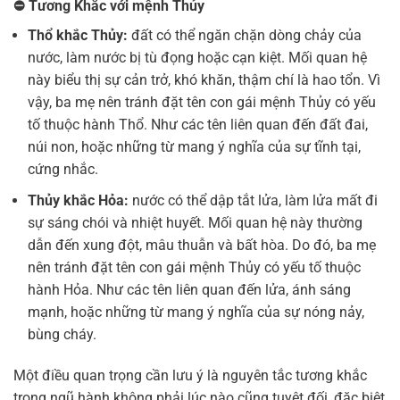
⛔
Tương Khắc với mệnh Thủy
Thổ khắc Thủy:
đất có thể ngăn chặn dòng chảy của
nước, làm nước bị tù đọng hoặc cạn kiệt. Mối quan hệ
này biểu thị sự cản trở, khó khăn, thậm chí là hao tổn. Vì
vậy, ba mẹ nên tránh đặt tên con gái mệnh Thủy có yếu
tố thuộc hành Thổ. Như các tên liên quan đến đất đai,
núi non, hoặc những từ mang ý nghĩa của sự tĩnh tại,
cứng nhắc.
Thủy khắc Hỏa:
nước có thể dập tắt lửa, làm lửa mất đi
sự sáng chói và nhiệt huyết. Mối quan hệ này thường
dẫn đến xung đột, mâu thuẫn và bất hòa. Do đó, ba mẹ
nên tránh đặt tên con gái mệnh Thủy có yếu tố thuộc
hành Hỏa. Như các tên liên quan đến lửa, ánh sáng
mạnh, hoặc những từ mang ý nghĩa của sự nóng nảy,
bùng cháy.
Một điều quan trọng cần lưu ý là nguyên tắc tương khắc
trong ngũ hành không phải lúc nào cũng tuyệt đối, đặc biệt