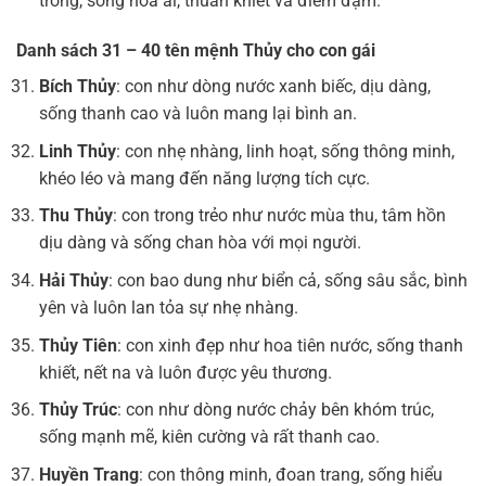
trong, sống hòa ái, thuần khiết và điềm đạm.
Danh sách 31 – 40 tên mệnh Thủy cho con gái
Bích Thủy
: con như dòng nước xanh biếc, dịu dàng,
sống thanh cao và luôn mang lại bình an.
Linh Thủy
: con nhẹ nhàng, linh hoạt, sống thông minh,
khéo léo và mang đến năng lượng tích cực.
Thu Thủy
: con trong trẻo như nước mùa thu, tâm hồn
dịu dàng và sống chan hòa với mọi người.
Hải Thủy
: con bao dung như biển cả, sống sâu sắc, bình
yên và luôn lan tỏa sự nhẹ nhàng.
Thủy Tiên
: con xinh đẹp như hoa tiên nước, sống thanh
khiết, nết na và luôn được yêu thương.
Thủy Trúc
: con như dòng nước chảy bên khóm trúc,
sống mạnh mẽ, kiên cường và rất thanh cao.
Huyền Trang
: con thông minh, đoan trang, sống hiểu