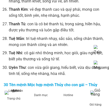
nhàng, thanh khiết, sống vui vẻ, an nhiên.
Thanh Kim
: vẻ đẹp thanh cao và quý phái, mong con
sống tốt, bình yên, nhẹ nhàng, hạnh phúc.
Thanh Tú
: con là cô bé thanh tú, trong sáng, hiền hậu,
được yêu thương và luôn gặp điều tốt.
Tuệ Mẫn
: trí tuệ nhanh nhạy, sắc sảo, sống chân thành,
mong con thành công và an nhiên.
Tuệ Nhi
: cô gái nhỏ thông minh, học giỏi, giàu nghị lực,
biết yêu thương và sống tử tế.
Uyên Thư
: con vừa giỏi giang, hiểu biết, vừa dịu dàng,
tinh tế, sống nhẹ nhàng, hòa nhã.
30 Tên mệnh Mộc hợp mệnh Thủy cho con gái – Thủy
sinh Mộc
Danh mục
Hotline
MySun muốn ba mẹ khám phá thêm 30 tên gọi tuyệt đẹp
Trang chủ
thuộc hành Mộc, rất phù hợp để đặt tên con gái mệnh
Giỏ hàng