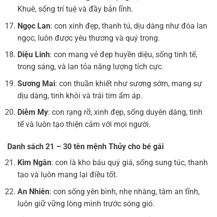
Khuê, sống trí tuệ và đầy bản lĩnh.
Ngọc Lan
: con xinh đẹp, thanh tú, dịu dàng như đóa lan
ngọc, luôn được yêu thương và quý trọng.
Diệu Linh
: con mang vẻ đẹp huyền diệu, sống tinh tế,
trong sáng, và lan tỏa năng lượng tích cực.
Sương Mai
: con thuần khiết như sương sớm, mang sự
dịu dàng, tinh khôi và trái tim ấm áp.
Diễm My
: con rạng rỡ, xinh đẹp, sống duyên dáng, tinh
tế và luôn tạo thiện cảm với mọi người.
Danh sách 21 – 30 tên mệnh Thủy cho bé gái
Kim Ngân
: con là kho báu quý giá, sống sung túc, thanh
tao và luôn mang lại điều tốt.
An Nhiên
: con sống yên bình, nhẹ nhàng, tâm an tĩnh,
luôn giữ vững lòng mình trước sóng gió.