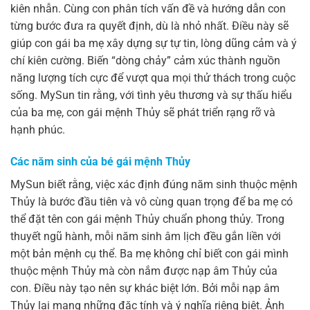
kiên nhẫn. Cùng con phân tích vấn đề và hướng dẫn con
từng bước đưa ra quyết định, dù là nhỏ nhất. Điều này sẽ
giúp con gái ba mẹ xây dựng sự tự tin, lòng dũng cảm và ý
chí kiên cường. Biến “dòng chảy” cảm xúc thành nguồn
năng lượng tích cực để vượt qua mọi thử thách trong cuộc
sống. MySun tin rằng, với tình yêu thương và sự thấu hiểu
của ba mẹ, con gái mệnh Thủy sẽ phát triển rạng rỡ và
hạnh phúc.
Các năm sinh của bé gái mệnh Thủy
MySun biết rằng, việc xác định đúng năm sinh thuộc mệnh
Thủy là bước đầu tiên và vô cùng quan trọng để ba mẹ có
thể đặt tên con gái mệnh Thủy chuẩn phong thủy. Trong
thuyết ngũ hành, mỗi năm sinh âm lịch đều gắn liền với
một bản mệnh cụ thể. Ba mẹ không chỉ biết con gái mình
thuộc mệnh Thủy mà còn nắm được nạp âm Thủy của
con. Điều này tạo nên sự khác biệt lớn. Bởi mỗi nạp âm
Thủy lại mang những đặc tính và ý nghĩa riêng biệt. Ảnh