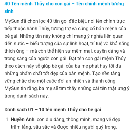
40 Tên mệnh Thủy cho con gái – Tên chính mệnh tương
sinh
MySun đã chọn lọc 40 tên gọi đặc biệt, nơi tên chính trực
tiếp thuộc hành Thủy, tương trợ và củng cố bản mệnh của
bé gái. Những tên này không chỉ mang ý nghĩa liên quan
đến nước – biểu tượng của sự linh hoạt, trí tuệ và khả năng
thích ứng – mà còn thể hiện sự mềm mại, duyên dáng và
trong sáng của người con gái. Đặt tên con gái mệnh Thủy
theo cách này sẽ giúp bé gái của ba mẹ phát huy tối đa
những phẩm chất tốt đẹp của bản mệnh. Tạo nền tảng
vững chắc cho một cuộc đời an nhiên và thành công.
MySun tin rằng, ba mẹ sẽ tìm thấy những cái tên thật ưng ý
trong danh sách này.
Danh sách 01 – 10 tên mệnh Thủy cho bé gái
Huyền Anh
: con dịu dàng, thông minh, mang vẻ đẹp
trầm lắng, sâu sắc và được nhiều người quý trọng.