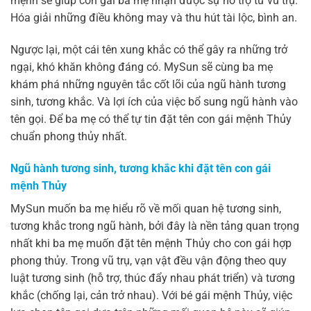
mệnh sẽ giúp con gái ba mẹ nhận được sự hỗ trợ từ vũ trụ.
Hóa giải những điều không may và thu hút tài lộc, bình an.
Ngược lại, một cái tên xung khắc có thể gây ra những trở
ngại, khó khăn không đáng có. MySun sẽ cùng ba mẹ
khám phá những nguyên tắc cốt lõi của ngũ hành tương
sinh, tương khắc. Và lợi ích của việc bổ sung ngũ hành vào
tên gọi. Để ba mẹ có thể tự tin đặt tên con gái mệnh Thủy
chuẩn phong thủy nhất.
Ngũ hành tương sinh, tương khắc khi đặt tên con gái
mệnh Thủy
MySun muốn ba mẹ hiểu rõ về mối quan hệ tương sinh,
tương khắc trong ngũ hành, bởi đây là nền tảng quan trọng
nhất khi ba mẹ muốn đặt tên mệnh Thủy cho con gái hợp
phong thủy. Trong vũ trụ, vạn vật đều vận động theo quy
luật tương sinh (hỗ trợ, thúc đẩy nhau phát triển) và tương
khắc (chống lại, cản trở nhau). Với bé gái mệnh Thủy, việc