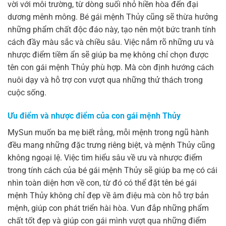
vời với môi trường, từ dòng suối nhỏ hiền hòa đến đại
dương mênh mông. Bé gái mệnh Thủy cũng sẽ thừa hưởng
những phẩm chất độc đáo này, tạo nên một bức tranh tính
cách đầy màu sắc và chiều sâu. Việc nắm rõ những ưu và
nhược điểm tiềm ẩn sẽ giúp ba mẹ không chỉ chọn được
tên con gái mệnh Thủy phù hợp. Mà còn định hướng cách
nuôi dạy và hỗ trợ con vượt qua những thử thách trong
cuộc sống.
Ưu điểm và nhược điểm của con gái mệnh Thủy
MySun muốn ba mẹ biết rằng, mỗi mệnh trong ngũ hành
đều mang những đặc trưng riêng biệt, và mệnh Thủy cũng
không ngoại lệ. Việc tìm hiểu sâu về ưu và nhược điểm
trong tính cách của bé gái mệnh Thủy sẽ giúp ba mẹ có cái
nhìn toàn diện hơn về con, từ đó có thể đặt tên bé gái
mệnh Thủy không chỉ đẹp về âm điệu mà còn hỗ trợ bản
mệnh, giúp con phát triển hài hòa. Vun đắp những phẩm
chất tốt đẹp và giúp con gái mình vượt qua những điểm