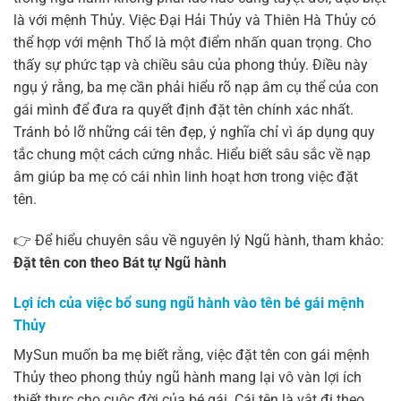
là với mệnh Thủy. Việc Đại Hải Thủy và Thiên Hà Thủy có
thể hợp với mệnh Thổ là một điểm nhấn quan trọng. Cho
thấy sự phức tạp và chiều sâu của phong thủy. Điều này
ngụ ý rằng, ba mẹ cần phải hiểu rõ nạp âm cụ thể của con
gái mình để đưa ra quyết định đặt tên chính xác nhất.
Tránh bỏ lỡ những cái tên đẹp, ý nghĩa chỉ vì áp dụng quy
tắc chung một cách cứng nhắc. Hiểu biết sâu sắc về nạp
âm giúp ba mẹ có cái nhìn linh hoạt hơn trong việc đặt
tên.
👉 Để hiểu chuyên sâu về nguyên lý Ngũ hành, tham khảo:
Đặt tên con theo Bát tự Ngũ hành
Lợi ích của việc bổ sung ngũ hành vào tên bé gái mệnh
Thủy
MySun muốn ba mẹ biết rằng, việc đặt tên con gái mệnh
Thủy theo phong thủy ngũ hành mang lại vô vàn lợi ích
thiết thực cho cuộc đời của bé gái. Cái tên là vật đi theo