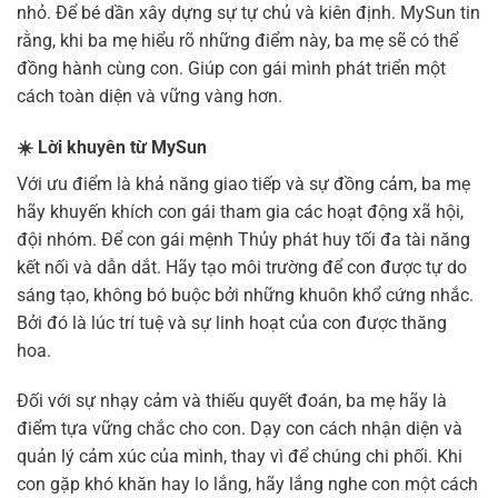
nhỏ. Để bé dần xây dựng sự tự chủ và kiên định. MySun tin
rằng, khi ba mẹ hiểu rõ những điểm này, ba mẹ sẽ có thể
đồng hành cùng con. Giúp con gái mình phát triển một
cách toàn diện và vững vàng hơn.
☀️
Lời khuyên từ MySun
Với ưu điểm là khả năng giao tiếp và sự đồng cảm, ba mẹ
hãy khuyến khích con gái tham gia các hoạt động xã hội,
đội nhóm. Để con gái mệnh Thủy phát huy tối đa tài năng
kết nối và dẫn dắt. Hãy tạo môi trường để con được tự do
sáng tạo, không bó buộc bởi những khuôn khổ cứng nhắc.
Bởi đó là lúc trí tuệ và sự linh hoạt của con được thăng
hoa.
Đối với sự nhạy cảm và thiếu quyết đoán, ba mẹ hãy là
điểm tựa vững chắc cho con. Dạy con cách nhận diện và
quản lý cảm xúc của mình, thay vì để chúng chi phối. Khi
con gặp khó khăn hay lo lắng, hãy lắng nghe con một cách