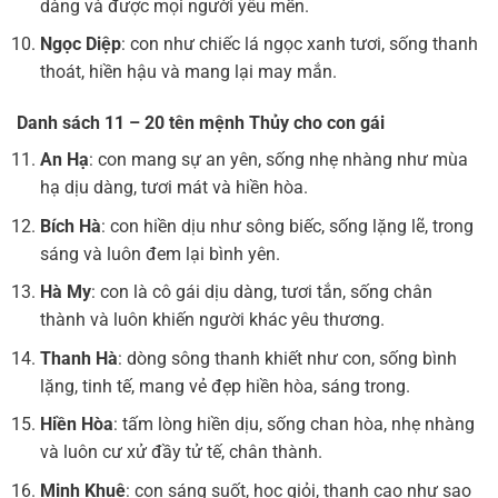
dàng và được mọi người yêu mến.
Ngọc Diệp
: con như chiếc lá ngọc xanh tươi, sống thanh
thoát, hiền hậu và mang lại may mắn.
Danh sách 11 – 20 tên mệnh Thủy cho con gái
An Hạ
: con mang sự an yên, sống nhẹ nhàng như mùa
hạ dịu dàng, tươi mát và hiền hòa.
Bích Hà
: con hiền dịu như sông biếc, sống lặng lẽ, trong
sáng và luôn đem lại bình yên.
Hà My
: con là cô gái dịu dàng, tươi tắn, sống chân
thành và luôn khiến người khác yêu thương.
Thanh Hà
: dòng sông thanh khiết như con, sống bình
lặng, tinh tế, mang vẻ đẹp hiền hòa, sáng trong.
Hiền Hòa
: tấm lòng hiền dịu, sống chan hòa, nhẹ nhàng
và luôn cư xử đầy tử tế, chân thành.
Minh Khuê
: con sáng suốt, học giỏi, thanh cao như sao