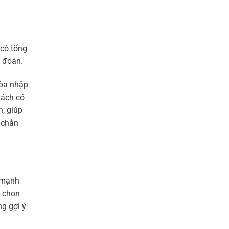
 có tổng
t đoán.
hòa nhập
Bách có
, giúp
 chắn
c mạnh
n chọn
g gợi ý