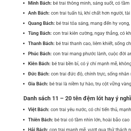
Minh Bách:
bé trai thông minh, sáng suốt, có tầm
Anh Bách:
con trai tuấn tú, khí chất hơn người, t
Quang Bách:
bé trai tỏa sáng, mang đến hy vọng,
Tùng Bách:
con trai kiên cường, ngay thẳng, có k
Thanh Bách:
bé trai thanh cao, liêm khiết, sống c
Phúc Bách:
con trai mang phước lành, cuộc đời a
Kiên Bách:
bé trai bền bỉ, có ý chí mạnh mẽ, khôn
Đức Bách:
con trai đức độ, chính trực, sống nhân 
Gia Bách:
bé trai là niềm tự hào, trụ cột vững vàn
Danh sách 11 – 20 tên đệm lót hay ý nghĩ
Việt Bách:
con trai yêu nước, có chí tiến thủ, mạ
Thiên Bách:
bé trai có tầm nhìn lớn, hoài bão cao
Hải Bách:
con trai mạnh mẽ, vượt qua thử thách n