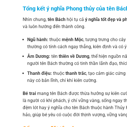
Tổng kết ý nghĩa Phong thủy của tên Bác
Nhìn chung,
tên Bách
hội tụ cả
ý nghĩa tốt đẹp và p
và luôn hướng đến thành công.
Ngũ hành:
thuộc
mệnh Mộc
, tượng trưng cho cây 
thường có tính cách ngay thẳng, kiên định và có 
Âm Dương:
tên
thiên về Dương
, thể hiện nguồn 
người tên Bách thường có tinh thần lãnh đạo, th
Thanh điệu:
thuộc
thanh trắc
, tạo cảm giác cứng
này có bản lĩnh, chí khí kiên cường.
Bé trai
mang tên Bách được thừa hưởng sự kiên cườ
là người có khí phách, ý chí vững vàng, sống ngay 
đệm lót hay ý nghĩa cho tên Bách thuộc hành Thủy 
hảo, giúp bé yêu có cuộc đời thịnh vượng, vững vàn