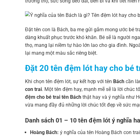
trường thọ, sức sống dẻo dai, bền bỉ và khí tiết hiê
Đặt tên con là Bách, ba mẹ gửi gắm mong ước bé trai
dàng khuất phục trước khó khăn. Bé sẽ là người nga
thọ, mang lại niềm tự hào lớn lao cho gia đình. Ngo
lại mang một màu sắc riêng biệt.
Đặt 20 tên đệm lót hay cho bé 
Khi chọn tên đệm lót, sự kết hợp với tên
Bách
cần là
con trai
. Một tên đệm hay, mạnh mẽ sẽ là lời chúc 
đệm cho bé trai tên Bách
thật hay và ý nghĩa như H
vừa mang đầy đủ những lời chúc tốt đẹp về sức mạ
Danh sách 01 – 10 tên đệm lót ý nghĩa ha
Hoàng Bách:
ý nghĩa của tên Hoàng Bách con tra