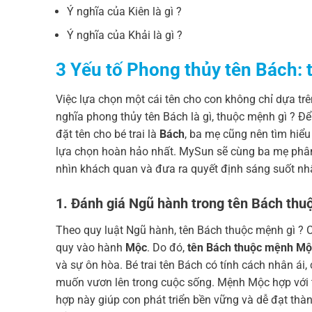
Ý nghĩa của Kiên là gì ?
Ý nghĩa của Khải là gì ?
3 Yếu tố Phong thủy tên Bách:
Việc lựa chọn một cái tên cho con không chỉ dựa tr
nghĩa phong thủy tên Bách là gì, thuộc mệnh gì ? Để
đặt tên cho bé trai là
Bách
, ba mẹ cũng nên tìm hiể
lựa chọn hoàn hảo nhất. MySun sẽ cùng ba mẹ phân t
nhìn khách quan và đưa ra quyết định sáng suốt nhấ
1. Đánh giá Ngũ hành trong tên Bách thu
Theo quy luật Ngũ hành, tên Bách thuộc mệnh gì ?
quy vào hành
Mộc
. Do đó,
tên Bách thuộc mệnh Mộ
và sự ôn hòa. Bé trai tên Bách có tính cách nhân ái,
muốn vươn lên trong cuộc sống. Mệnh Mộc hợp với
hợp này giúp con phát triển bền vững và dễ đạt thà