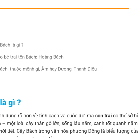
 Bách là gì ?
ho bé trai tên Bách: Hoàng Bách
Bách: thuộc mệnh gì, Âm hay Dương, Thanh Điệu
là gì ?
ình dung rõ hơn về tính cách và cuộc đời mà
con trai
có thể sở h
h – một loài cây thân gỗ lớn, sống lâu năm, xanh tốt quanh năm
hời tiết. Cây Bách trong văn hóa phương Đông là biểu tượng củ