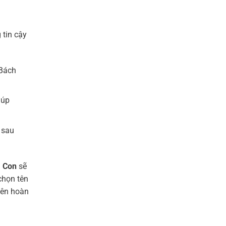
 tin cậy
 Bách
iúp
 sau
.
Con
sẽ
chọn tên
tên hoàn