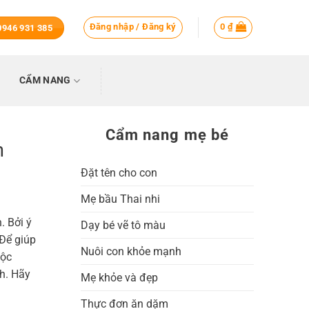
Đăng nhập / Đăng ký
0
₫
 0946 931 385
CẨM NANG
Cẩm nang mẹ bé
h
Đặt tên cho con
Mẹ bầu Thai nhi
. Bởi ý
Dạy bé vẽ tô màu
 Để giúp
Nuôi con khỏe mạnh
uộc
h. Hãy
Mẹ khỏe và đẹp
Thực đơn ăn dặm