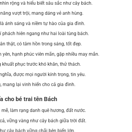
 nhìn rộng và hiểu biết sâu sắc như cây bách.
ài năng vượt trội, mang dáng vẻ anh hùng.
 là ánh sáng và niềm tự hào của gia đình.
hí phách hiên ngang như hai loài tùng bách.
hân thật, có tâm hồn trong sáng, tốt đẹp.
n yên, hạnh phúc viên mãn, gặp nhiều may mắn.
g khuất phục trước khó khăn, thử thách.
nghĩa, được mọi người kính trọng, tin yêu.
g, mang lại vinh hiển cho cả gia đình.
a cho bé trai tên Bách
nh mẽ, làm rạng danh quê hương, đất nước.
 cả, vững vàng như cây bách giữa trời đất.
hư cây bách vững chãi bên biển lớn.