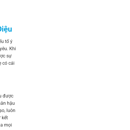
Điệu
u tố ý
yêu. Khi
ược sự
 có cái
ều được
nhân hậu
ạo, luôn
 kết
ua mọi