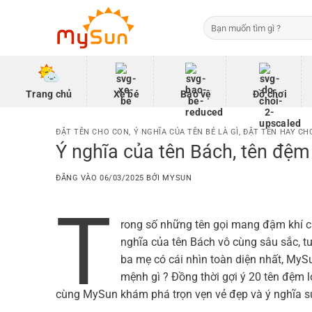
Bỏ
Tìm
qua
kiếm:
nội
dung
Trang chủ
Xe bé
Bảo vệ
Đồ chơi
ĐẶT TÊN CHO CON
,
Ý NGHĨA CỦA TÊN BÉ LÀ GÌ
,
ĐẶT TÊN HAY CHO
Ý nghĩa của tên Bách, tên đệm
ĐĂNG VÀO
06/03/2025
BỞI
MYSUN
T
rong số những tên gọi mang đậm khí ch
nghĩa của tên Bách vô cùng sâu sắc, t
ba mẹ có cái nhìn toàn diện nhất, MySun
mệnh gì ? Đồng thời gợi ý 20 tên đệm
cùng MySun khám phá trọn vẹn vẻ đẹp và ý nghĩa sứ