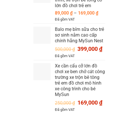
139,000 ₫
lớn đồ chơi trẻ em
Khoảng
89,000
₫
–
169,000
₫
giá:
Đã gồm VAT
từ
Balo mẹ bỉm sữa cho trẻ
89,000 ₫
sơ sinh nằm cao cấp
đến
chính hãng MySun Nest
169,000 ₫
Giá
Giá
399,000
₫
500,000
₫
gốc
hiện
Đã gồm VAT
là:
tại
Xe cần cẩu cỡ lớn đồ
500,000 ₫.
là:
chơi xe ben chở cát công
399,000 ₫.
trường xe trộn bê tông
trẻ em đồ chơi mô hình
xe công trình cho bé
MySun
Giá
Giá
169,000
₫
250,000
₫
gốc
hiện
Đã gồm VAT
là:
tại
250,000 ₫.
là:
169,000 ₫.