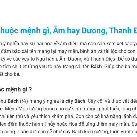
 thuộc mệnh gì, Âm hay Dương, Thanh 
ên ý nghĩa hay sự hài hòa về âm điệu, mà còn cần xem xét các yế
 đảm bảo cái tên mang lại may mắn, bình an và tài lộc cho con 
u kỹ về các yếu tố Ngũ hành, Âm Dương và Thanh Điệu. Để có đ
ích chi tiết từng yếu tố này trong cái tên
Bách
. Giúp cho ba mẹ
t cho bé.
ộc mệnh gì ?
 Chữ
Bách
(柏) mang ý nghĩa là
cây Bách
. Cây cối và thực vật đ
c
. Mệnh Mộc tượng trưng cho sự sinh trưởng, phát triển, lòng 
 chí tiến thủ và yêu thích khám phá. Con còn có khả năng lãnh đ
 tên đệm thuộc hành Thủy hoặc Hỏa để tăng thêm may mắn. Sự
nh công. Cuộc đời con sẽ như cây Bách kiên cường, luôn vượt q