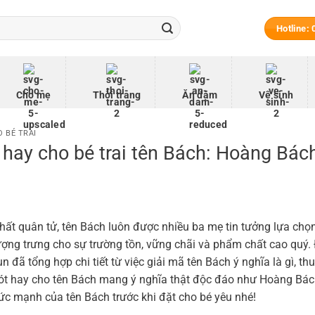
Hotline:
Cho mẹ
Thời trang
Ăn dặm
Vệ sinh
 BÉ TRAI
 hay cho bé trai tên Bách: Hoàng Bác
ất quân tử, tên Bách luôn được nhiều ba mẹ tin tưởng lựa chọn
ượng trưng cho sự trường tồn, vững chãi và phẩm chất cao quý.
 đã tổng hợp chi tiết từ việc giải mã tên Bách ý nghĩa là gì, th
 lót hay cho tên Bách mang ý nghĩa thật độc đáo như Hoàng Bác
c mạnh của tên Bách trước khi đặt cho bé yêu nhé!