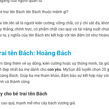
n ngang của người quân tử.
 lớn lên sẽ là người kiên cường, vững chãi, có ý chí sắt đá, khô
y thẳng, chính trực, có phẩm chất cao quý và tài năng xuất chú
ài ra, ý nghĩa của tên Bách khi kết hợp với tên đệm lót như Hoà
trai tên Bách: Hoàng Bách
m tăng thêm vẻ uy dũng, kiên cường hoặc sự thông minh, tài giỏ
tốt đẹp nhất ba mẹ dành cho
con yêu
. MySun đã tuyển chọn 20 g
oàng Bách. Giúp ba mẹ tham khảo, đảm bảo sự kết hợp này vừa 
nh và thành công.
y cho bé trai tên Bách
i cao quý, mạnh mẽ như cây bách vương giả.