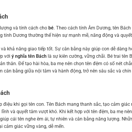
ách
lượng và tính cách cho
bé
. Theo cách tính Âm Dương, tên Bách
ang tính Dương thường thể hiện sự mạnh mẽ, năng động và quyế
y và khả năng giao tiếp tốt. Sự cân bằng này giúp con dễ dàng 
ợp với
ý nghĩa tên Bách
là sự kiên cường, vững chãi. Bé trai tên 
n thân. Để tạo hài hòa, ba mẹ nên chọn tên đệm có số nét chẵn
n cân bằng giữa nội tâm và hành động, trở nên sâu sắc và chín
Bách
p điệu khi gọi tên con. Tên Bách mang thanh sắc, tạo cảm giá
n lĩnh và quyết tâm vượt khó. Khi kết hợp với tên đệm, ba mẹ nê
giúp cái tên nghe êm ái, tự nhiên và cân bằng năng lượng. Nhữn
i cảm giác vững vàng, dễ mến.