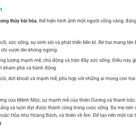
h
hong thủy hài hòa
, thể hiện hình ảnh một người vững vàng, đáng
cối, sức sống, sự sinh sôi và phát triển bền bỉ. Bé trai mang tên
ý chí vươn lên không ngừng.
năng lượng mạnh mẽ, chủ động và tràn đầy sức sống. Điều này g
ích khám phá và hành động.
 cỏi, dứt khoát và mạnh mẽ, phù hợp với những ai mong con trai
ng của Mệnh Mộc, sự mạnh mẽ của thiên Dương và thanh trắc
thẳng và luôn đạt được thành công trong cuộc sống. Ba mẹ nên 
hoặc Hỏa như Hoàng Bách, và thiên về Âm. Để tạo nên một cái 
g.