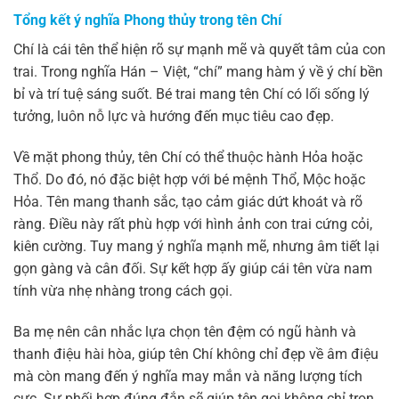
Tổng kết ý nghĩa Phong thủy trong tên Chí
Chí là cái tên thể hiện rõ sự mạnh mẽ và quyết tâm của con
trai. Trong nghĩa Hán – Việt, “chí” mang hàm ý về ý chí bền
bỉ và trí tuệ sáng suốt. Bé trai mang tên Chí có lối sống lý
tưởng, luôn nỗ lực và hướng đến mục tiêu cao đẹp.
Về mặt phong thủy, tên Chí có thể thuộc hành Hỏa hoặc
Thổ. Do đó, nó đặc biệt hợp với bé mệnh Thổ, Mộc hoặc
Hỏa. Tên mang thanh sắc, tạo cảm giác dứt khoát và rõ
ràng. Điều này rất phù hợp với hình ảnh con trai cứng cỏi,
kiên cường. Tuy mang ý nghĩa mạnh mẽ, nhưng âm tiết lại
gọn gàng và cân đối. Sự kết hợp ấy giúp cái tên vừa nam
tính vừa nhẹ nhàng trong cách gọi.
Ba mẹ nên cân nhắc lựa chọn tên đệm có ngũ hành và
thanh điệu hài hòa, giúp tên Chí không chỉ đẹp về âm điệu
mà còn mang đến ý nghĩa may mắn và năng lượng tích
cực. Sự phối hợp đúng đắn sẽ giúp tên gọi không chỉ trọn