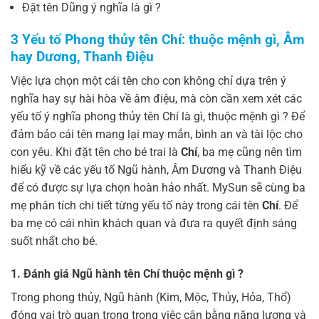
Đặt tên Dũng ý nghĩa là gì ?
3 Yếu tố Phong thủy tên Chí: thuộc mệnh gì, Âm
hay Dương, Thanh Điệu
Việc lựa chọn một cái tên cho con không chỉ dựa trên ý
nghĩa hay sự hài hòa về âm điệu, mà còn cần xem xét các
yếu tố ý nghĩa phong thủy tên Chí là gì, thuộc mệnh gì ? Để
đảm bảo cái tên mang lại may mắn, bình an và tài lộc cho
con yêu. Khi đặt tên cho bé trai là
Chí
, ba mẹ cũng nên tìm
hiểu kỹ về các yếu tố Ngũ hành, Âm Dương và Thanh Điệu
để có được sự lựa chọn hoàn hảo nhất. MySun sẽ cùng ba
mẹ phân tích chi tiết từng yếu tố này trong cái tên
Chí
. Để
ba mẹ có cái nhìn khách quan và đưa ra quyết định sáng
suốt nhất cho bé.
1. Đánh giá Ngũ hành tên Chí thuộc mệnh gì ?
Trong phong thủy, Ngũ hành (Kim, Mộc, Thủy, Hỏa, Thổ)
đóng vai trò quan trọng trong việc cân bằng năng lượng và