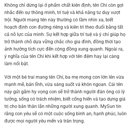
Không chỉ dừng lại ở phẩm chất kiên định, tên Chí còn gợi
nhắc đến sự thông minh, trí tuệ và khả năng tư duy vượt
trội. Người mang tên này thường có tầm nhìn xa, biết
hoạch định con đường riêng và kiên trì theo đuổi bằng tất
cả nỗ lực của mình. Sự kết hợp giữa trí tuệ và ý chí giúp họ
trở thành chỗ dựa vững chắc cho gia đình, đồng thời tạo
ảnh hưởng tích cực đến cộng đồng xung quanh. Ngoài ra,
ý nghĩa của tên Chí khi kết hợp với tên đệm hay lại càng
làm nổi bật.
Với một bé trai mang tên Chí, ba mẹ mong con lớn lên vừa
mạnh mẽ, bản lĩnh, vừa sáng suốt và khôn ngoan. Cái tên
này gửi gắm hy vọng con sẽ trở thành người đàn ông có lý
tưởng, sống có trách nhiệm, biết cống hiến và tạo dựng giá
trị cho bản thân lẫn những người xung quanh. MySun tin
rằng con yêu sẽ có một cuộc sống bình an, hạnh phúc, luôn
được mọi người yêu mến và trân trọng.