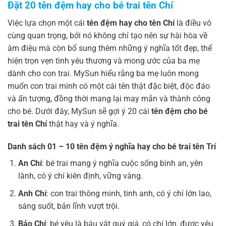
Đặt 20 tên đệm hay cho bé trai tên Chí
Việc lựa chọn một cái
tên đệm hay cho tên Chí
là điều vô
cùng quan trọng, bởi nó không chỉ tạo nên sự hài hòa về
âm điệu mà còn bổ sung thêm những ý nghĩa tốt đẹp, thể
hiện trọn vẹn tình yêu thương và mong ước của ba mẹ
dành cho con trai. MySun hiểu rằng ba mẹ luôn mong
muốn con trai mình có một cái tên thật đặc biệt, độc đáo
và ấn tượng, đồng thời mang lại may mắn và thành công
cho bé. Dưới đây, MySun sẽ gợi ý 20 cái
tên đệm cho bé
trai tên Chí
thật hay và ý nghĩa.
Danh sách 01 – 10 tên đệm
ý nghĩa
hay cho bé trai tên Trí
An Chí
: bé trai mang ý nghĩa cuộc sống bình an, yên
lành, có ý chí kiên định, vững vàng.
Anh Chí
: con trai thông minh, tinh anh, có ý chí lớn lao,
sáng suốt, bản lĩnh vượt trội.
Bảo Chí
: bé yêu là báu vật quý giá, có chí lớn, được yêu