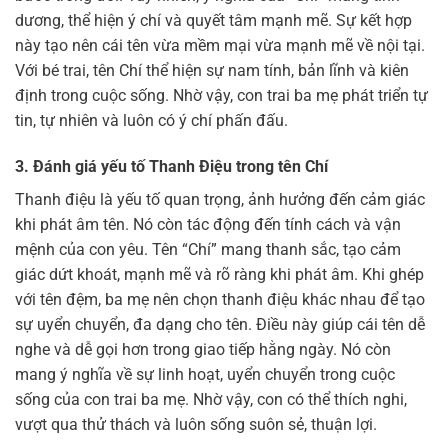
dương, thể hiện ý chí và quyết tâm mạnh mẽ. Sự kết hợp
này tạo nên cái tên vừa mềm mại vừa mạnh mẽ về nội tại.
Với bé trai, tên Chí thể hiện sự nam tính, bản lĩnh và kiên
định trong cuộc sống. Nhờ vậy, con trai ba mẹ phát triển tự
tin, tự nhiên và luôn có ý chí phấn đấu.
3. Đánh giá yếu tố Thanh Điệu trong tên Chí
Thanh điệu là yếu tố quan trọng, ảnh hưởng đến cảm giác
khi phát âm tên. Nó còn tác động đến tính cách và vận
mệnh của con yêu. Tên “Chí” mang thanh sắc, tạo cảm
giác dứt khoát, mạnh mẽ và rõ ràng khi phát âm. Khi ghép
với tên đệm, ba mẹ nên chọn thanh điệu khác nhau để tạo
sự uyển chuyển, đa dạng cho tên. Điều này giúp cái tên dễ
nghe và dễ gọi hơn trong giao tiếp hằng ngày. Nó còn
mang ý nghĩa về sự linh hoạt, uyển chuyển trong cuộc
sống của con trai ba mẹ. Nhờ vậy, con có thể thích nghi,
vượt qua thử thách và luôn sống suôn sẻ, thuận lợi.