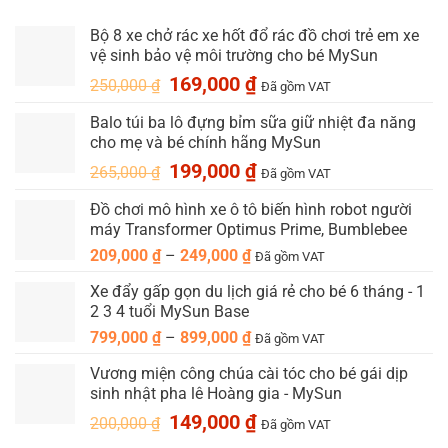
Bộ 8 xe chở rác xe hốt đổ rác đồ chơi trẻ em xe
vệ sinh bảo vệ môi trường cho bé MySun
Giá
Giá
169,000
₫
250,000
₫
Đã gồm VAT
gốc
hiện
Balo túi ba lô đựng bỉm sữa giữ nhiệt đa năng
là:
tại
cho mẹ và bé chính hãng MySun
250,000 ₫.
là:
169,000 ₫.
Giá
Giá
199,000
₫
265,000
₫
Đã gồm VAT
gốc
hiện
Đồ chơi mô hình xe ô tô biến hình robot người
là:
tại
máy Transformer Optimus Prime, Bumblebee
265,000 ₫.
là:
199,000 ₫.
Khoảng
209,000
₫
–
249,000
₫
Đã gồm VAT
giá:
Xe đẩy gấp gọn du lịch giá rẻ cho bé 6 tháng - 1
từ
2 3 4 tuổi MySun Base
209,000 ₫
Khoảng
799,000
₫
–
899,000
₫
đến
Đã gồm VAT
giá:
249,000 ₫
Vương miện công chúa cài tóc cho bé gái dịp
từ
sinh nhật pha lê Hoàng gia - MySun
799,000 ₫
Giá
Giá
149,000
₫
đến
200,000
₫
Đã gồm VAT
gốc
hiện
899,000 ₫