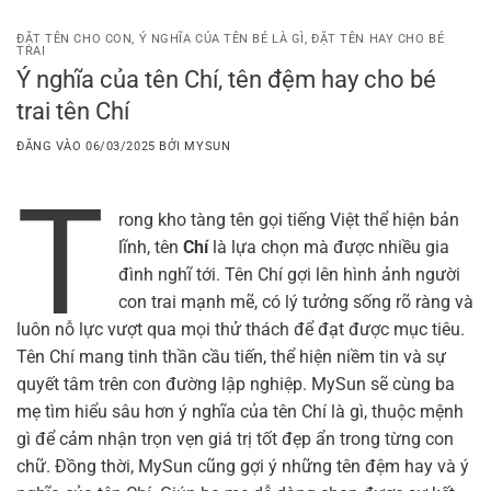
Bỏ
qua
ĐẶT TÊN CHO CON
,
Ý NGHĨA CỦA TÊN BÉ LÀ GÌ
,
ĐẶT TÊN HAY CHO BÉ
TRAI
nội
Ý nghĩa của tên Chí, tên đệm hay cho bé
dung
trai tên Chí
ĐĂNG VÀO
06/03/2025
BỞI
MYSUN
T
rong kho tàng tên gọi tiếng Việt thể hiện bản
lĩnh, tên
Chí
là lựa chọn mà được nhiều gia
đình nghĩ tới. Tên Chí gợi lên hình ảnh người
con trai mạnh mẽ, có lý tưởng sống rõ ràng và
luôn nỗ lực vượt qua mọi thử thách để đạt được mục tiêu.
Tên Chí mang tinh thần cầu tiến, thể hiện niềm tin và sự
quyết tâm trên con đường lập nghiệp. MySun sẽ cùng ba
mẹ tìm hiểu sâu hơn ý nghĩa của tên Chí là gì, thuộc mệnh
gì để cảm nhận trọn vẹn giá trị tốt đẹp ẩn trong từng con
chữ. Đồng thời, MySun cũng gợi ý những tên đệm hay và ý