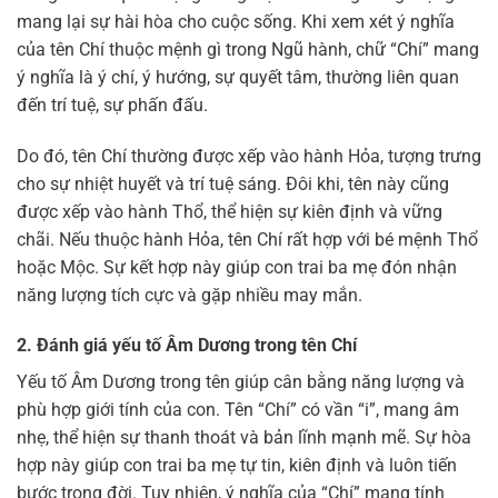
mang lại sự hài hòa cho cuộc sống. Khi xem xét ý nghĩa
của tên Chí thuộc mệnh gì trong Ngũ hành, chữ “Chí” mang
ý nghĩa là ý chí, ý hướng, sự quyết tâm, thường liên quan
đến trí tuệ, sự phấn đấu.
Do đó, tên Chí thường được xếp vào hành Hỏa, tượng trưng
cho sự nhiệt huyết và trí tuệ sáng. Đôi khi, tên này cũng
được xếp vào hành Thổ, thể hiện sự kiên định và vững
chãi. Nếu thuộc hành Hỏa, tên Chí rất hợp với bé mệnh Thổ
hoặc Mộc. Sự kết hợp này giúp con trai ba mẹ đón nhận
năng lượng tích cực và gặp nhiều may mắn.
2. Đánh giá yếu tố Âm Dương trong tên Chí
Yếu tố Âm Dương trong tên giúp cân bằng năng lượng và
phù hợp giới tính của con. Tên “Chí” có vần “i”, mang âm
nhẹ, thể hiện sự thanh thoát và bản lĩnh mạnh mẽ. Sự hòa
hợp này giúp con trai ba mẹ tự tin, kiên định và luôn tiến
bước trong đời. Tuy nhiên, ý nghĩa của “Chí” mang tính