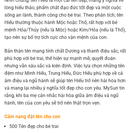
Nhìn chung, tên Hiếu là một cái tên đẹp, mang ý nghĩa về
lòng hiếu thảo, phẩm chất đạo đức tốt đẹp và một cuộc
sống an lành, thành công cho bé trai. Theo phân tích, tên
Hiếu thường thuộc hành Mộc hoặc Thổ, rất hợp với bé
mệnh Hỏa/Thủy (nếu là Mộc) hoặc Kim/Hỏa (nếu là Thổ),
tạo nên sự bổ trợ tích cực cho vận mệnh của con.
Bản thân tên mang tính chất Dương và thanh điệu sắc, rất
phù hợp với bé trai, thể hiện sự mạnh mẽ, quyết đoán
nhưng vẫn sâu sắc và kiên định. Việc lựa chọn những tên
đệm như Minh Hiếu, Trung Hiếu, Đức Hiếu phù hợp về cả
âm điệu và ngũ hành sẽ giúp tên Hiếu trở nên hài hòa hơn
và mang lại nhiều ý nghĩa tốt đẹp cho con yêu. MySun tin
rằng, khi ba mẹ cân nhắc hài hòa giữa âm điệu và ngũ
hành, tên của con yêu sẽ trở nên thật trọn vẹn.
Cẩm nang đặt tên cho con
500 Tên đẹp cho bé trai