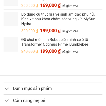
399,000 ₫.
Giá
Giá
169,000
₫
250,000
₫
Đã gồm VAT
gốc
hiện
Bộ dụng cụ thụt rửa vệ sinh âm đạo phụ nữ,
là:
tại
bình xịt phụ khoa chăm sóc vùng kín MySun
250,000 ₫.
là:
Hydra
169,000 ₫.
Giá
Giá
199,000
₫
300,000
₫
Đã gồm VAT
gốc
hiện
Đồ chơi mô hình Robot biến hình xe ô tô
là:
tại
Transformer Optimus Prime, Bumblebee
300,000 ₫.
là:
199,000 ₫.
Giá
Giá
199,000
₫
240,000
₫
Đã gồm VAT
gốc
hiện
là:
tại
240,000 ₫.
là:
199,000 ₫.
Danh mục sản phẩm
Cẩm nang mẹ bé