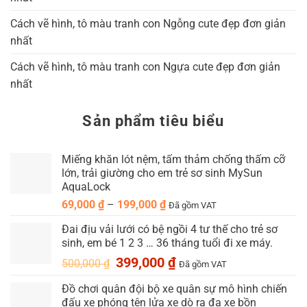
Cách vẽ hình, tô màu tranh con Ngỗng cute đẹp đơn giản
nhất
Cách vẽ hình, tô màu tranh con Ngựa cute đẹp đơn giản
nhất
Sản phẩm tiêu biểu
Miếng khăn lót nệm, tấm thảm chống thấm cỡ
lớn, trải giường cho em trẻ sơ sinh MySun
AquaLock
Khoảng
69,000
₫
–
199,000
₫
Đã gồm VAT
giá:
Đai địu vải lưới có bệ ngồi 4 tư thế cho trẻ sơ
từ
sinh, em bé 1 2 3 … 36 tháng tuổi đi xe máy.
69,000 ₫
Giá
Giá
399,000
₫
đến
500,000
₫
Đã gồm VAT
gốc
hiện
199,000 ₫
Đồ chơi quân đội bộ xe quân sự mô hình chiến
là:
tại
đấu xe phóng tên lửa xe dò ra đa xe bồn
500,000 ₫.
là: