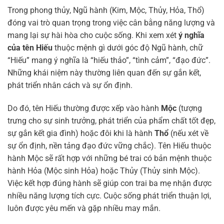
Trong phong thủy, Ngũ hành (Kim, Mộc, Thủy, Hỏa, Thổ)
đóng vai trò quan trọng trong việc cân bằng năng lượng và
mang lại sự hài hòa cho cuộc sống. Khi xem xét
ý nghĩa
của tên Hiếu
thuộc mệnh gì dưới góc độ Ngũ hành, chữ
“Hiếu” mang ý nghĩa là “hiếu thảo”, “tình cảm”, “đạo đức”.
Những khái niệm này thường liên quan đến sự gắn kết,
phát triển nhân cách và sự ổn định.
Do đó, tên Hiếu thường được xếp vào hành
Mộc
(tượng
trưng cho sự sinh trưởng, phát triển của phẩm chất tốt đẹp,
sự gắn kết gia đình) hoặc đôi khi là hành
Thổ
(nếu xét về
sự ổn định, nền tảng đạo đức vững chắc). Tên Hiếu thuộc
hành Mộc sẽ rất hợp với những bé trai có bản mệnh thuộc
hành Hỏa (Mộc sinh Hỏa) hoặc Thủy (Thủy sinh Mộc).
Việc kết hợp đúng hành sẽ giúp con trai ba mẹ nhận được
nhiều năng lượng tích cực. Cuộc sống phát triển thuận lợi,
luôn được yêu mến và gặp nhiều may mắn.