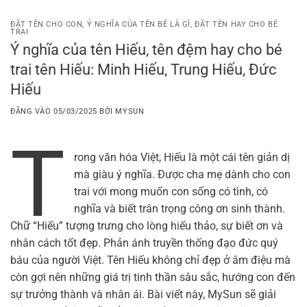
Bỏ
qua
ĐẶT TÊN CHO CON
,
Ý NGHĨA CỦA TÊN BÉ LÀ GÌ
,
ĐẶT TÊN HAY CHO BÉ
TRAI
nội
Ý nghĩa của tên Hiếu, tên đệm hay cho bé
dung
trai tên Hiếu: Minh Hiếu, Trung Hiếu, Đức
Hiếu
ĐĂNG VÀO
05/03/2025
BỞI
MYSUN
T
rong văn hóa Việt, Hiếu là một cái tên giản dị
mà giàu ý nghĩa. Được cha mẹ dành cho con
trai với mong muốn con sống có tình, có
nghĩa và biết trân trọng công ơn sinh thành.
Chữ “Hiếu” tượng trưng cho lòng hiếu thảo, sự biết ơn và
nhân cách tốt đẹp. Phản ánh truyền thống đạo đức quý
báu của người Việt. Tên Hiếu không chỉ đẹp ở âm điệu mà
còn gợi nên những giá trị tinh thần sâu sắc, hướng con đến
sự trưởng thành và nhân ái. Bài viết này, MySun sẽ giải