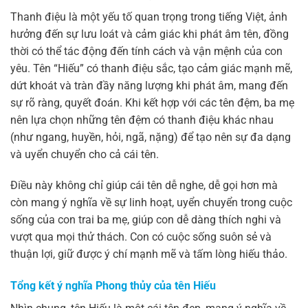
Thanh điệu là một yếu tố quan trọng trong tiếng Việt, ảnh
hưởng đến sự lưu loát và cảm giác khi phát âm tên, đồng
thời có thể tác động đến tính cách và vận mệnh của con
yêu. Tên “Hiếu” có thanh điệu sắc, tạo cảm giác mạnh mẽ,
dứt khoát và tràn đầy năng lượng khi phát âm, mang đến
sự rõ ràng, quyết đoán. Khi kết hợp với các tên đệm, ba mẹ
nên lựa chọn những tên đệm có thanh điệu khác nhau
(như ngang, huyền, hỏi, ngã, nặng) để tạo nên sự đa dạng
và uyển chuyển cho cả cái tên.
Điều này không chỉ giúp cái tên dễ nghe, dễ gọi hơn mà
còn mang ý nghĩa về sự linh hoạt, uyển chuyển trong cuộc
sống của con trai ba mẹ, giúp con dễ dàng thích nghi và
vượt qua mọi thử thách. Con có cuộc sống suôn sẻ và
thuận lợi, giữ được ý chí mạnh mẽ và tấm lòng hiếu thảo.
Tổng kết ý nghĩa Phong thủy của tên Hiếu