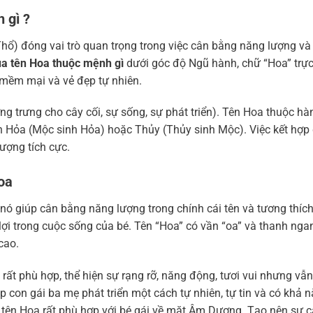
 gì ?
Thổ) đóng vai trò quan trọng trong việc cân bằng năng lượng v
ủa tên Hoa thuộc mệnh gì
dưới góc độ Ngũ hành, chữ “Hoa” trực 
n, mềm mại và vẻ đẹp tự nhiên.
ng trưng cho cây cối, sự sống, sự phát triển). Tên Hoa thuộc h
h Hỏa (Mộc sinh Hỏa) hoặc Thủy (Thủy sinh Mộc). Việc kết hợp
ượng tích cực.
oa
nó giúp cân bằng năng lượng trong chính cái tên và tương thích 
 lợi trong cuộc sống của bé. Tên “Hoa” có vần “oa” và thanh nga
 cao.
 rất phù hợp, thể hiện sự rạng rỡ, năng động, tươi vui nhưng vẫn
p con gái ba mẹ phát triển một cách tự nhiên, tự tin và có khả 
, tên Hoa rất phù hợp với bé gái về mặt Âm Dương. Tạo nên sự 