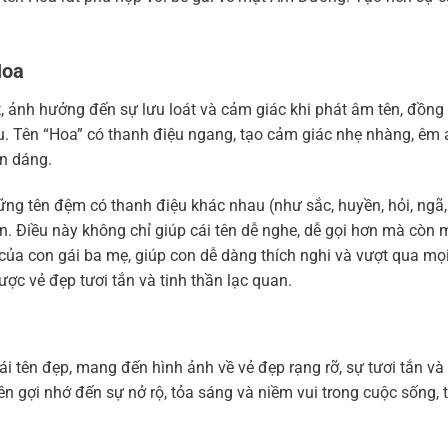
Hoa
t, ảnh hưởng đến sự lưu loát và cảm giác khi phát âm tên, đồng 
. Tên “Hoa” có thanh điệu ngang, tạo cảm giác nhẹ nhàng, êm 
ên dáng.
ững tên đệm có thanh điệu khác nhau (như sắc, huyền, hỏi, ngã
n. Điều này không chỉ giúp cái tên dễ nghe, dễ gọi hơn mà còn
 của con gái ba mẹ, giúp con dễ dàng thích nghi và vượt qua mọ
ược vẻ đẹp tươi tắn và tinh thần lạc quan.
i tên đẹp, mang đến hình ảnh về vẻ đẹp rạng rỡ, sự tươi tắn và
ên gợi nhớ đến sự nở rộ, tỏa sáng và niềm vui trong cuộc sống, 