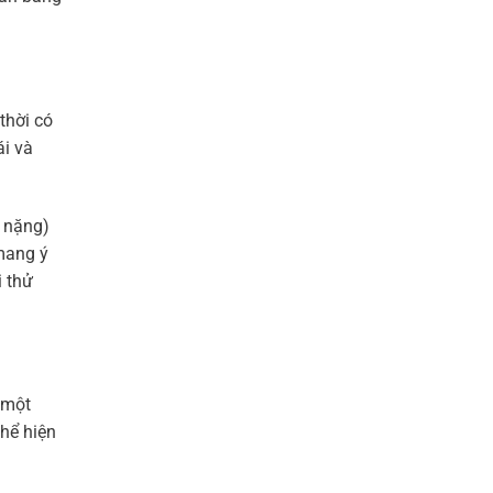
thời có
ái và
, nặng)
 mang ý
i thử
 một
thể hiện