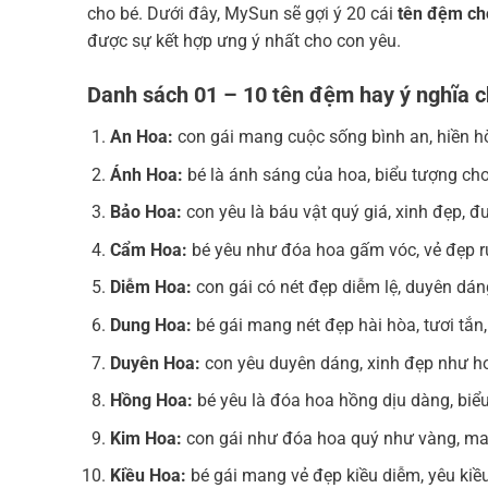
cho bé. Dưới đây, MySun sẽ gợi ý 20 cái
tên đệm ch
được sự kết hợp ưng ý nhất cho con yêu.
Danh sách 01 – 10 tên đệm hay ý nghĩa c
An Hoa:
con gái mang cuộc sống bình an, hiền h
Ánh Hoa:
bé là ánh sáng của hoa, biểu tượng cho v
Bảo Hoa:
con yêu là báu vật quý giá, xinh đẹp, đ
Cẩm Hoa:
bé yêu như đóa hoa gấm vóc, vẻ đẹp rự
Diễm Hoa:
con gái có nét đẹp diễm lệ, duyên dán
Dung Hoa:
bé gái mang nét đẹp hài hòa, tươi tắn
Duyên Hoa:
con yêu duyên dáng, xinh đẹp như ho
Hồng Hoa:
bé yêu là đóa hoa hồng dịu dàng, biểu
Kim Hoa:
con gái như đóa hoa quý như vàng, man
Kiều Hoa:
bé gái mang vẻ đẹp kiều diễm, yêu kiề