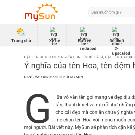
Bỏ
Tìm
qua
kiếm:
nội
dung
Trang chủ
Xe bé
Bảo vệ
Đồ chơi
ĐẶT TÊN CHO CON
,
Ý NGHĨA CỦA TÊN BÉ LÀ GÌ
,
ĐẶT TÊN HAY CHO
Ý nghĩa của tên Hoa, tên đệm 
ĐĂNG VÀO
05/03/2025
BỞI
MYSUN
G
iữa vô vàn tên gọi mang vẻ đẹp dịu 
tắn, thanh khiết và rực rỡ như những
cho cái đẹp mà còn ẩn chứa ý nghĩa v
mẹ chọn tên Hoa với mong muốn con 
mọi người. Bài viết này, MySun sẽ phân tích cặn kẽ 
hay ý nghĩa cho con gái tên Hoa.