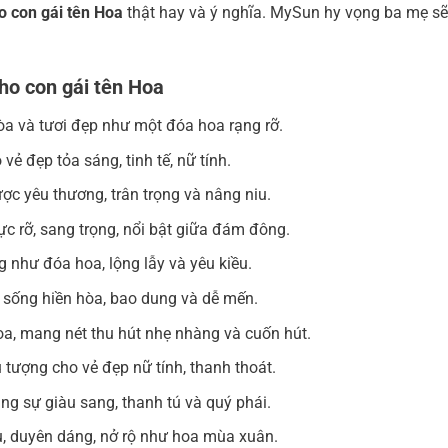
o con gái tên Hoa
thật hay và ý nghĩa. MySun hy vọng ba mẹ sẽ
ho con gái tên Hoa
òa và tươi đẹp như một đóa hoa rạng rỡ.
ẻ đẹp tỏa sáng, tinh tế, nữ tính.
ược yêu thương, trân trọng và nâng niu.
c rỡ, sang trọng, nổi bật giữa đám đông.
g như đóa hoa, lộng lẫy và yêu kiều.
, sống hiền hòa, bao dung và dễ mến.
a, mang nét thu hút nhẹ nhàng và cuốn hút.
 tượng cho vẻ đẹp nữ tính, thanh thoát.
g sự giàu sang, thanh tú và quý phái.
u, duyên dáng, nở rộ như hoa mùa xuân.