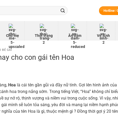
Hotline:
Cho mẹ
Thời trang
Ăn dặm
Vệ sinh
 BÉ GÁI
hay cho con gái tên Hoa
dàng,
Hoa
là cái tên gần gũi và đầy nữ tính. Gợi lên hình ảnh của
 cánh hoa trong nắng sớm. Trong tiếng Việt, “Hoa” không chỉ biể
ề sự nở rộ, thịnh vượng và niềm vui trong cuộc sống. Vì vậy, nh
gái mình sẽ luôn tỏa sáng, yêu đời và mang lại niềm hạnh phú
ý nghĩa của tên Hoa là gì, thuộc mệnh gì ? Đồng thời gợi ý 20 t