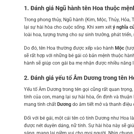
1. Đánh giá
Ngũ hành tên Hoa thuộc mệnh
Trong phong thủy, Ngũ hành (Kim, Mộc, Thủy, Hỏa, 
lại sự hài hòa cho cuộc sống. Khi xem xét
ý nghĩa c
loài hoa, tượng trưng cho sự sinh trưởng, phát triể
Do đó, tên Hoa thường được xếp vào hành
Mộc
(tượ
sẽ rất hợp với những bé gái có bản mệnh thuộc hàn
hành sẽ giúp con gái ba mẹ nhận được nhiều năng l
2. Đánh giá yếu tố Âm Dương trong tên H
Yếu tố Âm Dương trong tên gọi cũng rất quan trọng, 
tính của con, mang lại sự hài hòa, ổn định và thuận
mang tính chất
Dương
do âm tiết mở và thanh điệu
Đối với bé gái, một cái tên có tính Dương như Hoa là
được nét duyên dáng, nữ tính. Sự hài hòa này sẽ giú
sáng, mang lại niềm vui cho mọi người. Nhìn chung