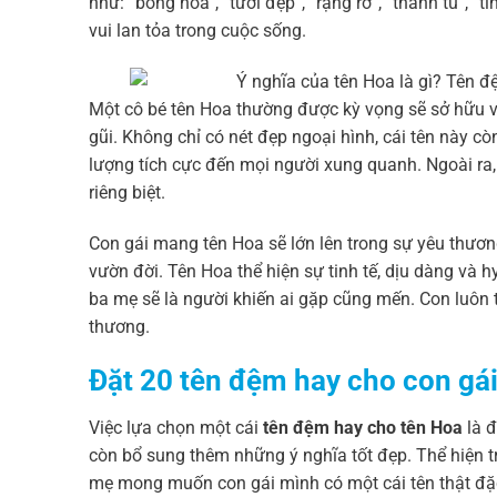
như: “bông hoa”, “tươi đẹp”, “rạng rỡ”, “thanh tú”, “
vui lan tỏa trong cuộc sống.
Một cô bé tên Hoa thường được kỳ vọng sẽ sở hữu vẻ
gũi. Không chỉ có nét đẹp ngoại hình, cái tên này cò
lượng tích cực đến mọi người xung quanh. Ngoài ra,
riêng biệt.
Con gái mang tên Hoa sẽ lớn lên trong sự yêu thươ
vườn đời. Tên Hoa thể hiện sự tinh tế, dịu dàng và
ba mẹ sẽ là người khiến ai gặp cũng mến. Con luôn 
thương.
Đặt 20 tên đệm hay cho con gái
Việc lựa chọn một cái
tên đệm hay cho tên Hoa
là đ
còn bổ sung thêm những ý nghĩa tốt đẹp. Thể hiện 
mẹ mong muốn con gái mình có một cái tên thật đặc