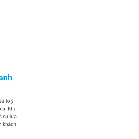
hanh
ếu tố ý
êu. Khi
c sự lựa
ìn khách