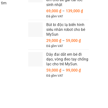
199,000 ₫
 tìm
sinh nhật
Khoảng
69,000
₫
–
139,000
₫
giá:
Đã gồm VAT
từ
Bút bi độc lạ biến hình
69,000 ₫
siêu nhân robot cho bé
đến
MySun
139,000 ₫
Khoảng
29,000
₫
–
59,000
₫
giá:
Đã gồm VAT
từ
Dây đai dắt em bé đi
29,000 ₫
dạo, vòng đeo tay chống
đến
lạc cho trẻ MySun.
59,000 ₫
Khoảng
59,000
₫
–
99,000
₫
giá:
Đã gồm VAT
từ
59,000 ₫
đến
99,000 ₫