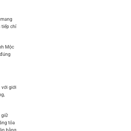
à mang
tiếp chỉ
ành Mộc
 đúng
với giới
ng,
 giữ
năng tỏa
cân bằng