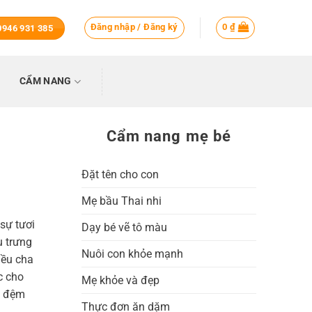
Đăng nhập / Đăng ký
0
₫
 0946 931 385
CẨM NANG
Cẩm nang mẹ bé
Đặt tên cho con
Mẹ bầu Thai nhi
 sự tươi
Dạy bé vẽ tô màu
u trưng
Nuôi con khỏe mạnh
iều cha
c cho
Mẹ khỏe và đẹp
ên đệm
Thực đơn ăn dặm