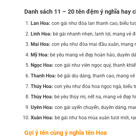
Danh sách 11 – 20 tên đệm ý nghĩa hay c
Lan Hoa:
con gái như đóa lan thanh cao, biểu tượ
Linh Hoa:
bé gái nhanh nhẹn, lanh lợi, mang vẻ đ
Mai Hoa:
con yêu như đóa mai đầu xuân, mang nét
Mỹ Hoa:
bé yêu mang vẻ đẹp hoàn hảo, duyên dáng
Ngọc Hoa:
con gái như viên ngọc quý, thanh khiết
Thanh Hoa:
bé gái dịu dàng, thanh cao, mang vẻ đ
Thúy Hoa:
con yêu như đóa hoa ngọc ngà, biểu tr
Thùy Hoa:
bé yêu thùy mị, nết na, mang vẻ đẹp h
Uyên Hoa:
con gái uyển chuyển, duyên dáng, mang
Xuân Hoa:
bé gái như hoa mùa xuân tươi mới, rạng
Gợi ý tên cùng ý nghĩa tên Hoa