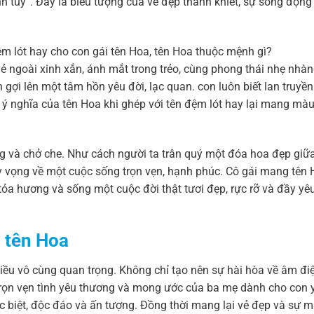
tinh túy”. Đây là biểu tượng của vẻ đẹp thanh khiết, sự sống độn
 ngoài xinh xắn, ánh mắt trong trẻo, cùng phong thái nhẹ nhàn
n gợi lên một tâm hồn yêu đời, lạc quan. con luôn biết lan truyề
 ý nghĩa của tên Hoa khi ghép với tên đệm lót hay lại mang mà
ng và chở che. Như cách người ta trân quý một đóa hoa đẹp giữ
 hy vọng về một cuộc sống trọn vẹn, hạnh phúc. Cô gái mang tên
tỏa hương và sống một cuộc đời thật tươi đẹp, rực rỡ và đầy yê
 tên Hoa
iều vô cùng quan trọng. Không chỉ tạo nên sự hài hòa về âm đ
trọn vẹn tình yêu thương và mong ước của ba mẹ dành cho con 
 biệt, độc đáo và ấn tượng. Đồng thời mang lại vẻ đẹp và sự 