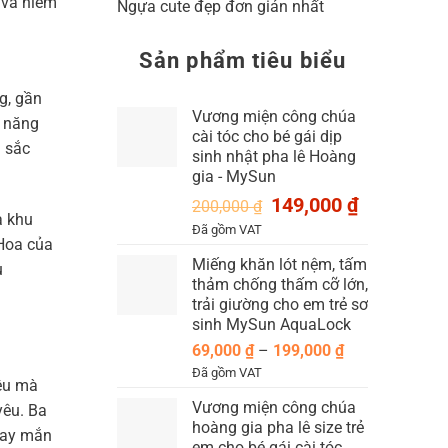
g và niềm
Ngựa cute đẹp đơn giản nhất
Sản phẩm tiêu biểu
g, gần
Vương miện công chúa
n năng
cài tóc cho bé gái dịp
u sắc
sinh nhật pha lê Hoàng
gia - MySun
Giá
Giá
149,000
₫
200,000
₫
a khu
gốc
hiện
Đã gồm VAT
là:
tại
 Hoa của
Miếng khăn lót nệm, tấm
200,000 ₫.
là:
u
thảm chống thấm cỡ lớn,
149,000 ₫.
trải giường cho em trẻ sơ
sinh MySun AquaLock
Khoảng
69,000
₫
–
199,000
₫
giá:
Đã gồm VAT
iệu mà
từ
Vương miện công chúa
yêu. Ba
69,000 ₫
hoàng gia pha lê size trẻ
đến
may mắn
em cho bé gái cài tóc