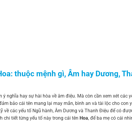
Hoa:
thuộc mệnh gì, Âm hay Dương, T
ên ý nghĩa hay sự hài hòa về âm điệu. Mà còn cần xem xét các y
đảm bảo cái tên mang lại may mắn, bình an và tài lộc cho con y
 kỹ về các yếu tố Ngũ hành, Âm Dương và Thanh Điệu để có đượ
chi tiết từng yếu tố này trong cái tên
Hoa
, để ba mẹ có cái nh