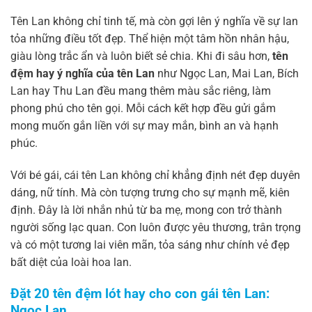
Tên Lan không chỉ tinh tế, mà còn gợi lên ý nghĩa về sự lan
tỏa những điều tốt đẹp. Thể hiện một tâm hồn nhân hậu,
giàu lòng trắc ẩn và luôn biết sẻ chia. Khi đi sâu hơn,
tên
đệm hay ý nghĩa của tên Lan
như Ngọc Lan, Mai Lan, Bích
Lan hay Thu Lan đều mang thêm màu sắc riêng, làm
phong phú cho tên gọi. Mỗi cách kết hợp đều gửi gắm
mong muốn gắn liền với sự may mắn, bình an và hạnh
phúc.
Với bé gái, cái tên Lan không chỉ khẳng định nét đẹp duyên
dáng, nữ tính. Mà còn tượng trưng cho sự mạnh mẽ, kiên
định. Đây là lời nhắn nhủ từ ba mẹ, mong con trở thành
người sống lạc quan. Con luôn được yêu thương, trân trọng
và có một tương lai viên mãn, tỏa sáng như chính vẻ đẹp
bất diệt của loài hoa lan.
Đặt 20 tên đệm lót hay cho con gái tên Lan:
Ngọc Lan