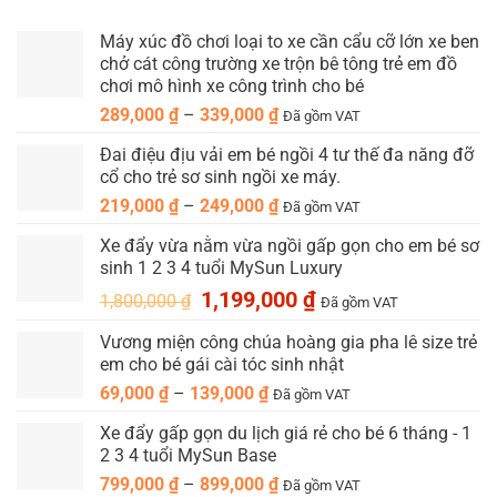
Máy xúc đồ chơi loại to xe cần cẩu cỡ lớn xe ben
chở cát công trường xe trộn bê tông trẻ em đồ
chơi mô hình xe công trình cho bé
Khoảng
289,000
₫
–
339,000
₫
Đã gồm VAT
giá:
Đai điệu địu vải em bé ngồi 4 tư thế đa năng đỡ
từ
cổ cho trẻ sơ sinh ngồi xe máy.
289,000 ₫
Khoảng
219,000
₫
–
249,000
₫
đến
Đã gồm VAT
giá:
339,000 ₫
Xe đẩy vừa nằm vừa ngồi gấp gọn cho em bé sơ
từ
sinh 1 2 3 4 tuổi MySun Luxury
219,000 ₫
Giá
Giá
1,199,000
₫
đến
1,800,000
₫
Đã gồm VAT
gốc
hiện
249,000 ₫
Vương miện công chúa hoàng gia pha lê size trẻ
là:
tại
em cho bé gái cài tóc sinh nhật
1,800,000 ₫.
là:
1,199,000 ₫.
Khoảng
69,000
₫
–
139,000
₫
Đã gồm VAT
giá:
Xe đẩy gấp gọn du lịch giá rẻ cho bé 6 tháng - 1
từ
2 3 4 tuổi MySun Base
69,000 ₫
Khoảng
799,000
₫
–
899,000
₫
đến
Đã gồm VAT