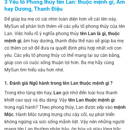
3 Yếu tố Phong thủy tên Lan: thuộc mệnh gì, Âm
hay Dương, Thanh Điệu
Để giúp ba mẹ có cái nhìn toàn diện hơn về cái tên này,
MySun sẽ phân tích thêm về các yếu tố phong thủy của tên
Lan. Việc hiểu rõ ý nghĩa phong thủy
tên Lan là gì, thuộc
mệnh gì
, âm hay dương, thanh điệu thế nào sẽ giúp ba mẹ
có thêm cơ sở để đưa ra quyết định phù hợp nhất với con
yêu. Các yếu tố phong thủy có thể mang lại sự cân bằng,
giúp con có cuộc sống thuận lợi hơn. Ba mẹ hãy cùng
MySun tìm hiểu sâu hơn nhé.
1. Đánh giá Ngũ hành trong tên Lan thuộc mệnh gì ?
Trong kho tàng tên hay,
Lan
gợi nhớ đến loài hoa thanh
khiết cao quý và dịu dàng. Vậy
tên Lan thuộc mệnh gì
trong ngũ hành? Theo phong thủy, Lan được xếp vào
mệnh
Mộc
. Hành Mộc tượng trưng cho cây cối, sự phát triển
không ngừng và sức sống mãnh liệt. Vậy nên những người
mang tên Lan thường nhân hậu, ôn hòa và giàu lòng trắc