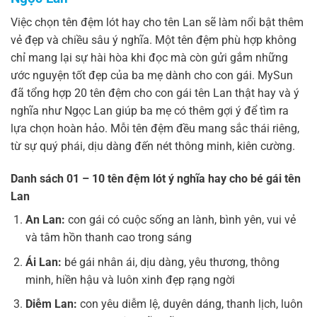
Việc chọn tên đệm lót hay cho tên Lan sẽ làm nổi bật thêm
vẻ đẹp và chiều sâu ý nghĩa. Một tên đệm phù hợp không
chỉ mang lại sự hài hòa khi đọc mà còn gửi gắm những
ước nguyện tốt đẹp của ba mẹ dành cho con gái. MySun
đã tổng hợp 20 tên đệm cho con gái tên Lan thật hay và ý
nghĩa như Ngọc Lan giúp ba mẹ có thêm gợi ý để tìm ra
lựa chọn hoàn hảo. Mỗi tên đệm đều mang sắc thái riêng,
từ sự quý phái, dịu dàng đến nét thông minh, kiên cường.
Danh sách 01 – 10 tên đệm lót ý nghĩa hay cho bé gái tên
Lan
An Lan:
con gái có cuộc sống an lành, bình yên, vui vẻ
và tâm hồn thanh cao trong sáng
Ái Lan:
bé gái nhân ái, dịu dàng, yêu thương, thông
minh, hiền hậu và luôn xinh đẹp rạng ngời
Diễm Lan:
con yêu diễm lệ, duyên dáng, thanh lịch, luôn