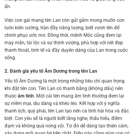
ẩn.
Việc con gái mang tên Lan còn gửi gắm mong muốn con
luôn kiên cường, tràn đầy năng lượng, biết vươn lên để
chinh phục ước mơ. Đồng thời, mệnh Mộc cũng đem lại
may mắn, tài lộc và sự thịnh vượng, phù hợp với nét đẹp
thanh thoát, tinh tế và đầy duyên dáng của Lan trong cuộc
sống.
2. Đánh giá yếu tố Âm Dương trong tên Lan
Yếu tố Âm Dương là một trong những tiêu chí quan trọng
khi đặt tên con. Tên Lan có thanh bằng (không dấu) nên
thuộc
âm tính
. Một cái tên mang âm tính thường đem lại
sự mềm mại, dịu dàng và khéo léo. Kết hợp với ý nghĩa
thanh lịch, quý phái, tên Lan tạo nên cá tính hài hòa và đặc
biệt. Con yêu sẽ là người biết lắng nghe, thấu hiểu, điềm
đạm và không quá nóng vội. Từ đó dễ dàng tạo thiện cảm,
xây dựng mối quan hệ bền chặt. Điều này cũng giúp con có