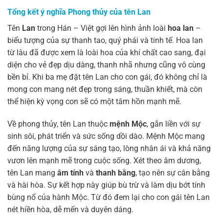
Tổng kết ý nghĩa Phong thủy của tên Lan
Tên
Lan
trong Hán – Việt gợi lên hình ảnh loài
hoa lan
–
biểu tượng của sự thanh tao, quý phái và tinh tế. Hoa lan
từ lâu đã được xem là loài hoa của khí chất cao sang, đại
diện cho vẻ đẹp dịu dàng, thanh nhã nhưng cũng vô cùng
bền bỉ. Khi ba mẹ đặt tên Lan cho con gái, đó không chỉ là
mong con mang nét đẹp trong sáng, thuần khiết, mà còn
thể hiện kỳ vọng con sẽ có một tâm hồn mạnh mẽ.
Về phong thủy, tên Lan thuộc
mệnh Mộc
, gắn liền với sự
sinh sôi, phát triển và sức sống dồi dào. Mệnh Mộc mang
đến năng lượng của sự sáng tạo, lòng nhân ái và khả năng
vươn lên mạnh mẽ trong cuộc sống. Xét theo âm dương,
tên Lan mang
âm tính
và
thanh bằng
, tạo nên sự cân bằng
và hài hòa. Sự kết hợp này giúp bù trừ và làm dịu bớt tính
bùng nổ của hành Mộc. Từ đó đem lại cho con gái tên Lan
nét hiền hòa, dễ mến và duyên dáng.