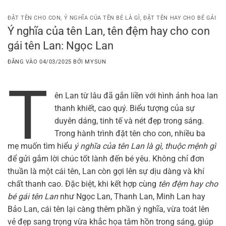
Bỏ
qua
ĐẶT TÊN CHO CON
,
Ý NGHĨA CỦA TÊN BÉ LÀ GÌ
,
ĐẶT TÊN HAY CHO BÉ GÁI
Ý nghĩa của tên Lan, tên đệm hay cho con
nội
gái tên Lan: Ngọc Lan
dung
ĐĂNG VÀO
04/03/2025
BỞI
MYSUN
T
ên Lan từ lâu đã gắn liền với hình ảnh hoa lan
thanh khiết, cao quý. Biểu tượng của sự
duyên dáng, tinh tế và nét đẹp trong sáng.
Trong hành trình đặt tên cho con, nhiều ba
mẹ muốn tìm hiểu
ý nghĩa của tên Lan là gì, thuộc mệnh gì
để gửi gắm lời chúc tốt lành đến bé yêu. Không chỉ đơn
thuần là một cái tên, Lan còn gợi lên sự dịu dàng và khí
chất thanh cao. Đặc biệt, khi kết hợp cùng
tên đệm hay cho
bé gái tên Lan
như Ngọc Lan, Thanh Lan, Minh Lan hay
Bảo Lan, cái tên lại càng thêm phần ý nghĩa, vừa toát lên
vẻ đẹp sang trọng vừa khắc họa tâm hồn trong sáng, giúp