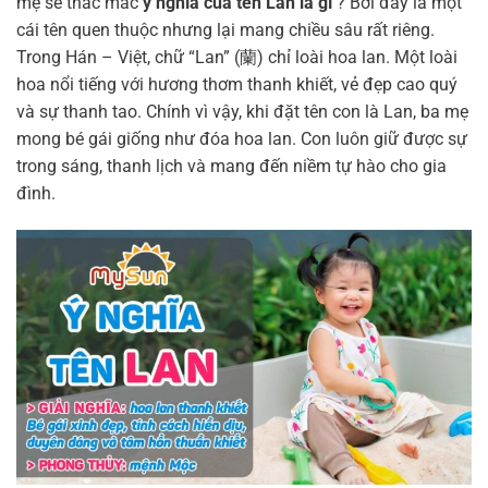
mẹ sẽ thắc mắc
ý nghĩa của tên Lan là gì
? Bởi đây là một
cái tên quen thuộc nhưng lại mang chiều sâu rất riêng.
Trong Hán – Việt, chữ “Lan” (蘭) chỉ loài hoa lan. Một loài
hoa nổi tiếng với hương thơm thanh khiết, vẻ đẹp cao quý
và sự thanh tao. Chính vì vậy, khi đặt tên con là Lan, ba mẹ
mong bé gái giống như đóa hoa lan. Con luôn giữ được sự
trong sáng, thanh lịch và mang đến niềm tự hào cho gia
đình.