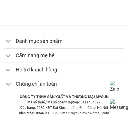
giá:
139,000 ₫
từ
799,000 ₫
đến
899,000 ₫
Danh mục sản phẩm
Cẩm nang mẹ bé
Hỗ trợ khách hàng
Chứng chỉ an toàn
CÔNG TY TNHH SẢN XUẤT VÀ THƯƠNG MẠI MYSUN
Mã số thuế / Mã số doanh nghiệp:
0111434027
Cửa hàng:
59B2 KĐT Đại Kim, phường Định Công, Hà Nội
Điện thoại:
0946 931 385 | Email: mysun.cskh@gmail.com