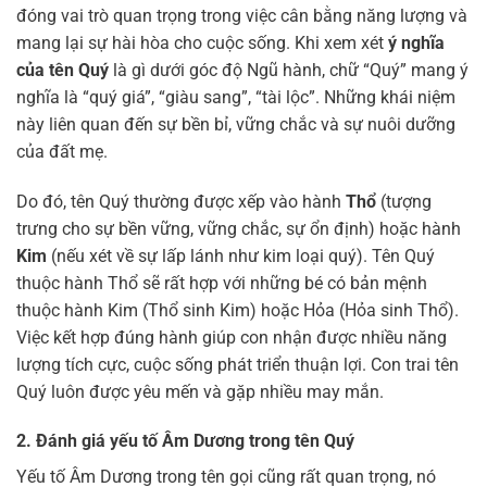
đóng vai trò quan trọng trong việc cân bằng năng lượng và
mang lại sự hài hòa cho cuộc sống. Khi xem xét
ý nghĩa
của tên Quý
là gì dưới góc độ Ngũ hành, chữ “Quý” mang ý
nghĩa là “quý giá”, “giàu sang”, “tài lộc”. Những khái niệm
này liên quan đến sự bền bỉ, vững chắc và sự nuôi dưỡng
của đất mẹ.
Do đó, tên Quý thường được xếp vào hành
Thổ
(tượng
trưng cho sự bền vững, vững chắc, sự ổn định) hoặc hành
Kim
(nếu xét về sự lấp lánh như kim loại quý). Tên Quý
thuộc hành Thổ sẽ rất hợp với những bé có bản mệnh
thuộc hành Kim (Thổ sinh Kim) hoặc Hỏa (Hỏa sinh Thổ).
Việc kết hợp đúng hành giúp con nhận được nhiều năng
lượng tích cực, cuộc sống phát triển thuận lợi. Con trai tên
Quý luôn được yêu mến và gặp nhiều may mắn.
2. Đánh giá yếu tố Âm Dương trong tên Quý
Yếu tố Âm Dương trong tên gọi cũng rất quan trọng, nó