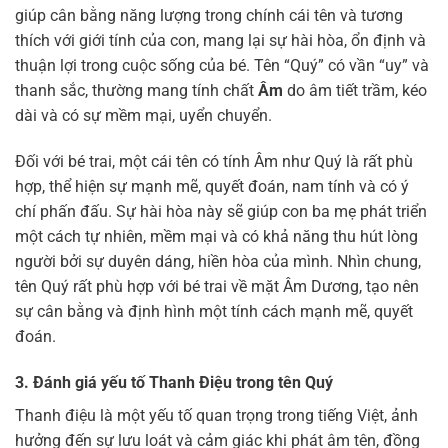
giúp cân bằng năng lượng trong chính cái tên và tương
thích với giới tính của con, mang lại sự hài hòa, ổn định và
thuận lợi trong cuộc sống của bé. Tên “Quý” có vần “uy” và
thanh sắc, thường mang tính chất
Âm
do âm tiết trầm, kéo
dài và có sự mềm mại, uyển chuyển.
Đối với bé trai, một cái tên có tính Âm như Quý là rất phù
hợp, thể hiện sự mạnh mẽ, quyết đoán, nam tính và có ý
chí phấn đấu. Sự hài hòa này sẽ giúp con ba mẹ phát triển
một cách tự nhiên, mềm mại và có khả năng thu hút lòng
người bởi sự duyên dáng, hiền hòa của mình. Nhìn chung,
tên Quý rất phù hợp với bé trai về mặt Âm Dương, tạo nên
sự cân bằng và định hình một tính cách mạnh mẽ, quyết
đoán.
3. Đánh giá yếu tố Thanh Điệu trong tên Quý
Thanh điệu là một yếu tố quan trọng trong tiếng Việt, ảnh
hưởng đến sự lưu loát và cảm giác khi phát âm tên, đồng