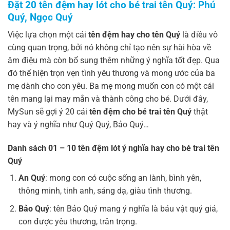
Đặt 20 tên đệm hay lót cho bé trai tên Quý: Phú
Quý, Ngọc Quý
Việc lựa chọn một cái
tên đệm hay cho tên Quý
là điều vô
cùng quan trọng, bởi nó không chỉ tạo nên sự hài hòa về
âm điệu mà còn bổ sung thêm những ý nghĩa tốt đẹp. Qua
đó thể hiện trọn vẹn tình yêu thương và mong ước của ba
mẹ dành cho con yêu. Ba mẹ mong muốn con có một cái
tên mang lại may mắn và thành công cho bé. Dưới đây,
MySun sẽ gợi ý 20 cái
tên đệm cho bé trai tên Quý
thật
hay và ý nghĩa như Quý Quý, Bảo Quý…
Danh sách 01 – 10 tên đệm lót ý nghĩa hay cho bé trai tên
Quý
An Quý
: mong con có cuộc sống an lành, bình yên,
thông minh, tinh anh, sáng dạ, giàu tình thương.
Bảo Quý
: tên Bảo Quý mang ý nghĩa là báu vật quý giá,
con được yêu thương, trân trọng.