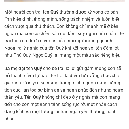
Một người con trai tên
Quý
thường được kỳ vọng có bản
lĩnh kiên định, thông minh, sống trách nhiệm và luôn biết
cách vượt qua thử thách. Con không chỉ mạnh mẽ ở bên
ngoài mà còn có chiều sâu nội tâm, suy nghĩ chín chắn. Bé
trai luôn có được niềm tin của mọi người xung quanh.
Ngoài ra, ý nghĩa của tên Quý khi kết hợp với tên đệm lót
như Phú Quý, Ngọc Quý lại mang một màu sắc riêng biệt.
Ba mẹ đặt tên
Quý
cho bé trai là lời gửi gắm mong con sẽ
trở thành niềm tự hào. Bé trai là điểm tựa vững chắc cho
gia đình. Con yêu sẽ mang trong mình nguồn năng lượng
tích cực, lan tỏa sự bình an và hạnh phúc đến những người
thân yêu. Tên
Quý
không chỉ đẹp ở ý nghĩa mà còn mang
đến cho con một hành trình sống rực rỡ, một nhân cách
đáng kính và một tương lai tràn ngập yêu thương, hạnh
phúc.