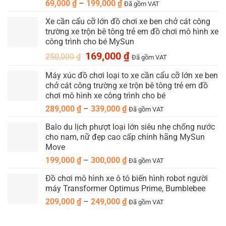
Khoảng
69,000
₫
–
199,000
₫
Đã gồm VAT
giá:
Xe cần cẩu cỡ lớn đồ chơi xe ben chở cát công
từ
trường xe trộn bê tông trẻ em đồ chơi mô hình xe
69,000 ₫
công trình cho bé MySun
đến
Giá
Giá
169,000
₫
199,000 ₫
250,000
₫
Đã gồm VAT
gốc
hiện
Máy xúc đồ chơi loại to xe cần cẩu cỡ lớn xe ben
là:
tại
chở cát công trường xe trộn bê tông trẻ em đồ
250,000 ₫.
là:
chơi mô hình xe công trình cho bé
169,000 ₫.
Khoảng
289,000
₫
–
339,000
₫
Đã gồm VAT
giá:
Balo du lịch phượt loại lớn siêu nhẹ chống nước
từ
cho nam, nữ đẹp cao cấp chính hãng MySun
289,000 ₫
Move
đến
Khoảng
199,000
₫
–
300,000
₫
339,000 ₫
Đã gồm VAT
giá:
Đồ chơi mô hình xe ô tô biến hình robot người
từ
máy Transformer Optimus Prime, Bumblebee
199,000 ₫
Khoảng
209,000
₫
–
249,000
₫
đến
Đã gồm VAT
giá:
300,000 ₫
từ