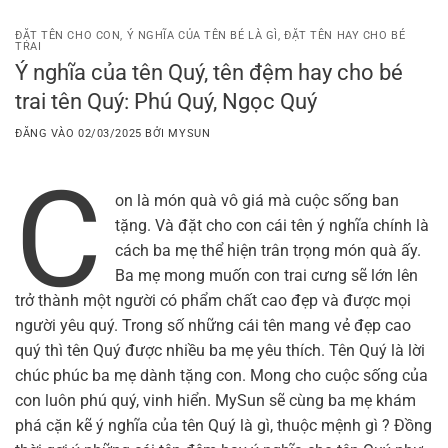
Bỏ
qua
ĐẶT TÊN CHO CON
,
Ý NGHĨA CỦA TÊN BÉ LÀ GÌ
,
ĐẶT TÊN HAY CHO BÉ
TRAI
nội
Ý nghĩa của tên Quý, tên đệm hay cho bé
dung
trai tên Quý: Phú Quý, Ngọc Quý
ĐĂNG VÀO
02/03/2025
BỞI
MYSUN
C
on là món quà vô giá mà cuộc sống ban
tặng. Và đặt cho con cái tên ý nghĩa chính là
cách ba mẹ thể hiện trân trọng món quà ấy.
Ba mẹ mong muốn con trai cưng sẽ lớn lên
trở thành một người có phẩm chất cao đẹp và được mọi
người yêu quý. Trong số những cái tên mang vẻ đẹp cao
quý thì tên Quý được nhiều ba mẹ yêu thích. Tên Quý là lời
chúc phúc ba mẹ dành tặng con. Mong cho cuộc sống của
con luôn phú quý, vinh hiển. MySun sẽ cùng ba mẹ khám
phá cặn kẽ ý nghĩa của tên Quý là gì, thuộc mệnh gì ? Đồng