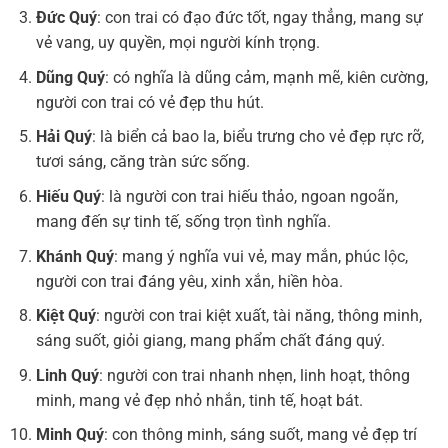
Đức Quý
: con trai có đạo đức tốt, ngay thẳng, mang sự
vẻ vang, uy quyền, mọi người kính trọng.
Dũng Quý
: có nghĩa là dũng cảm, mạnh mẽ, kiên cường,
người con trai có vẻ đẹp thu hút.
Hải Quý
: là biển cả bao la, biểu trưng cho vẻ đẹp rực rỡ,
tươi sáng, căng tràn sức sống.
Hiếu Quý
: là người con trai hiếu thảo, ngoan ngoãn,
mang đến sự tinh tế, sống trọn tình nghĩa.
Khánh Quý
: mang ý nghĩa vui vẻ, may mắn, phúc lộc,
người con trai đáng yêu, xinh xắn, hiền hòa.
Kiệt Quý
: người con trai kiệt xuất, tài năng, thông minh,
sáng suốt, giỏi giang, mang phẩm chất đáng quý.
Linh Quý
: người con trai nhanh nhẹn, linh hoạt, thông
minh, mang vẻ đẹp nhỏ nhắn, tinh tế, hoạt bát.
Minh Quý
: con thông minh, sáng suốt, mang vẻ đẹp trí