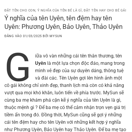
Bỏ
qua
ĐẶT TÊN CHO CON
,
Ý NGHĨA CỦA TÊN BÉ LÀ GÌ
,
ĐẶT TÊN HAY CHO BÉ GÁI
Ý nghĩa của tên Uyên, tên đệm hay tên
nội
Uyên: Phương Uyên, Bảo Uyên, Thảo Uyên
dung
ĐĂNG VÀO
01/03/2025
BỞI
MYSUN
G
iữa vô vàn những cái tên thân thương, tên
Uyên
là một lựa chọn độc đáo, mang trong
mình vẻ đẹp của sự duyên dáng, thông tuệ
và đài các. Tên Uyên gợi lên hình ảnh một
cô gái không chỉ xinh đẹp, thanh lịch mà còn có khả năng
vượt qua mọi khó khăn, luôn tiến về phía trước. MySun sẽ
cùng ba mẹ khám phá cặn kẽ ý nghĩa của tên Uyên là gì,
thuộc mệnh gì ? Để ba mẹ có thể cảm nhận trọn vẹn giá trị
tiềm ẩn trong đó. Đồng thời, MySun cũng sẽ gợi ý những
cái tên đệm hay cho tên Uyên với những kết hợp ý nghĩa
như Phương Uyên, Bảo Uyên hay Thảo Uyên. Để ba mẹ tạo