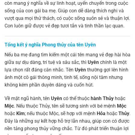
còn mang ý nghĩa về sự linh hoạt, uyển chuyển trong cuộc
sống của con gái ba mẹ. Giúp con dễ dàng thích nghi và
vượt qua mọi thử thách, có cuộc sống suôn sẻ và thuận lợi.
Con luôn giữ được vẻ đẹp tươi tắn và tinh thần lạc quan.
Tổng kết ý nghĩa Phong thủy của tên Uyên
Nếu ba mẹ đang tìm kiếm một cái tên mang vẻ đẹp hài hòa
giữa sự dịu dàng, trí tuệ và sâu sắc, thì
Uyên
chính là một
lựa chọn rất đáng cân nhắc. Tên
Uyên
thường gợi lên hình
ảnh một cô gái thông minh, tinh tế, sống nội tâm nhưng
không kém phần duyên dáng và cuốn hút.
Về mặt ngũ hành, tên
Uyên
có thể thuộc
hành Thủy
hoặc
Mộc
. Nếu thuộc Thủy, tên sẽ tương sinh với bé mệnh
Mộc
hoặc
Kim
; nếu thuộc Mộc, sẽ hợp với mệnh
Hỏa
hoặc
Thủy
.
Đây là những sự kết hợp hỗ trợ lẫn nhau, giúp con có được
nền tảng phong thủy vững chắc. Từ đó phát triển thuận lợi