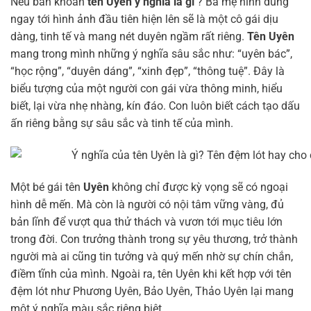
Nếu băn khoăn
tên Uyên ý nghĩa là gì
? Ba mẹ hình dung
ngay tới hình ảnh đầu tiên hiện lên sẽ là một cô gái dịu
dàng, tinh tế và mang nét duyên ngầm rất riêng.
Tên Uyên
mang trong mình những ý nghĩa sâu sắc như: “uyên bác”,
“học rộng”, “duyên dáng”, “xinh đẹp”, “thông tuệ”. Đây là
biểu tượng của một người con gái vừa thông minh, hiểu
biết, lại vừa nhẹ nhàng, kín đáo. Con luôn biết cách tạo dấu
ấn riêng bằng sự sâu sắc và tinh tế của mình.
Một bé gái tên
Uyên
không chỉ được kỳ vọng sẽ có ngoại
hình dễ mến. Mà còn là người có nội tâm vững vàng, đủ
bản lĩnh để vượt qua thử thách và vươn tới mục tiêu lớn
trong đời. Con trưởng thành trong sự yêu thương, trở thành
người mà ai cũng tin tưởng và quý mến nhờ sự chín chắn,
điềm tĩnh của mình. Ngoài ra, tên Uyên khi kết hợp với tên
đệm lót như Phương Uyên, Bảo Uyên, Thảo Uyên lại mang
một ý nghĩa màu sắc riêng biệt.