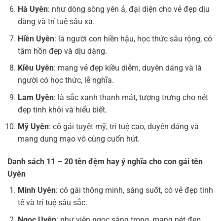
Hà Uyên
: như dòng sông yên ả, đại diện cho vẻ đẹp dịu
dàng và trí tuệ sâu xa.
Hiền Uyên
: là người con hiền hậu, học thức sâu rộng, có
tâm hồn đẹp và dịu dàng.
Kiều Uyên
: mang vẻ đẹp kiều diễm, duyên dáng và là
người có học thức, lễ nghĩa.
Lam Uyên
: là sắc xanh thanh mát, tượng trưng cho nét
đẹp tinh khôi và hiểu biết.
Mỹ Uyên
: cô gái tuyệt mỹ, trí tuệ cao, duyên dáng và
mang dung mạo vô cùng cuốn hút.
Danh sách 11 – 20 tên đệm hay ý nghĩa cho con gái tên
Uyên
Minh Uyên
: cô gái thông minh, sáng suốt, có vẻ đẹp tinh
tế và trí tuệ sâu sắc.
Ngọc Uyên
: như viên ngọc sáng trong, mang nét đẹp