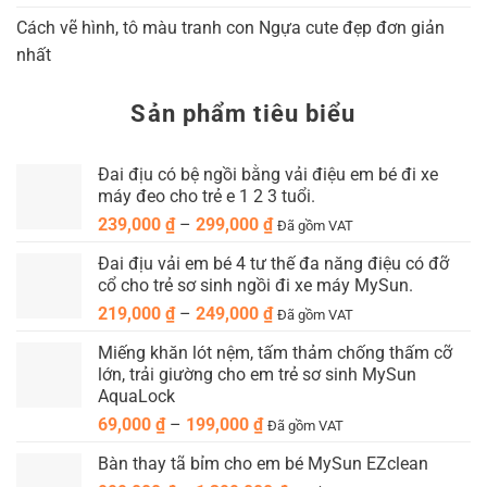
Cách vẽ hình, tô màu tranh con Ngựa cute đẹp đơn giản
nhất
Sản phẩm tiêu biểu
Đai địu có bệ ngồi bằng vải điệu em bé đi xe
máy đeo cho trẻ e 1 2 3 tuổi.
Khoảng
239,000
₫
–
299,000
₫
Đã gồm VAT
giá:
Đai địu vải em bé 4 tư thế đa năng điệu có đỡ
từ
cổ cho trẻ sơ sinh ngồi đi xe máy MySun.
239,000 ₫
Khoảng
219,000
₫
–
249,000
₫
đến
Đã gồm VAT
giá:
299,000 ₫
Miếng khăn lót nệm, tấm thảm chống thấm cỡ
từ
lớn, trải giường cho em trẻ sơ sinh MySun
219,000 ₫
AquaLock
đến
Khoảng
69,000
₫
–
199,000
₫
249,000 ₫
Đã gồm VAT
giá:
Bàn thay tã bỉm cho em bé MySun EZclean
từ