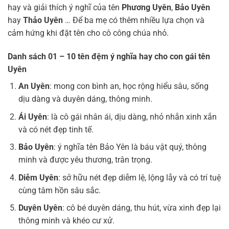
hay và giải thích ý nghĩ của tên
Phương Uyên
,
Bảo Uyên
hay
Thảo Uyên
… Để ba mẹ có thêm nhiều lựa chọn và
cảm hứng khi đặt tên cho cô công chúa nhỏ.
Danh sách 01 – 10 tên đệm ý nghĩa hay cho con gái tên
Uyên
An Uyên
: mong con bình an, học rộng hiểu sâu, sống
dịu dàng và duyên dáng, thông minh.
Ái Uyên
: là cô gái nhân ái, dịu dàng, nhỏ nhắn xinh xắn
và có nét đẹp tinh tế.
Bảo Uyên
: ý nghĩa tên Bảo Yên là báu vật quý, thông
minh và được yêu thương, trân trọng.
Diễm Uyên
: sở hữu nét đẹp diễm lệ, lộng lẫy và có trí tuệ
cùng tâm hồn sâu sắc.
Duyên Uyên
: cô bé duyên dáng, thu hút, vừa xinh đẹp lại
thông minh và khéo cư xử.