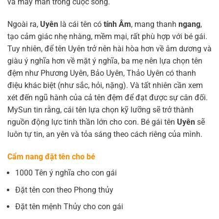
và may mắn trong cuộc sống.
Ngoài ra,
Uyên
là cái tên có
tính Âm
, mang thanh
ngang
,
tạo cảm giác nhẹ nhàng, mềm mại, rất phù hợp với bé gái.
Tuy nhiên, để tên Uyên trở nên hài hòa hơn về âm dương và
giàu ý nghĩa hơn về mặt ý nghĩa, ba mẹ nên lựa chọn tên
đệm như Phương Uyên, Bảo Uyên, Thảo Uyên có thanh
điệu khác biệt (như sắc, hỏi, nặng). Và tất nhiên cần xem
xét đến ngũ hành của cả tên đệm để đạt được sự cân đối.
MySun tin rằng, cái tên lựa chọn kỹ lưỡng sẽ trở thành
nguồn động lực tinh thần lớn cho con. Bé gái tên
Uyên
sẽ
luôn tự tin, an yên và tỏa sáng theo cách riêng của mình.
Cẩm nang đặt tên cho bé
1000 Tên ý nghĩa cho con gái
Đặt tên con theo Phong thủy
Đặt tên mệnh Thủy cho con gái