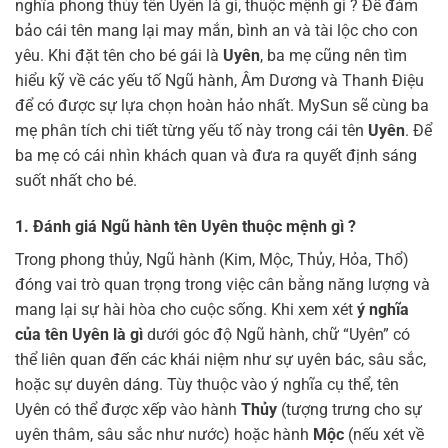
nghĩa phong thủy tên Uyên là gì, thuộc mệnh gì ? Để đảm
bảo cái tên mang lại may mắn, bình an và tài lộc cho con
yêu. Khi đặt tên cho bé gái là
Uyên
, ba mẹ cũng nên tìm
hiểu kỹ về các yếu tố Ngũ hành, Âm Dương và Thanh Điệu
để có được sự lựa chọn hoàn hảo nhất. MySun sẽ cùng ba
mẹ phân tích chi tiết từng yếu tố này trong cái tên
Uyên
. Để
ba mẹ có cái nhìn khách quan và đưa ra quyết định sáng
suốt nhất cho bé.
1. Đánh giá Ngũ hành tên Uyên thuộc mệnh gì ?
Trong phong thủy, Ngũ hành (Kim, Mộc, Thủy, Hỏa, Thổ)
đóng vai trò quan trọng trong việc cân bằng năng lượng và
mang lại sự hài hòa cho cuộc sống. Khi xem xét
ý nghĩa
của tên Uyên là gì
dưới góc độ Ngũ hành, chữ “Uyên” có
thể liên quan đến các khái niệm như sự uyên bác, sâu sắc,
hoặc sự duyên dáng. Tùy thuộc vào ý nghĩa cụ thể, tên
Uyên có thể được xếp vào hành
Thủy
(tượng trưng cho sự
uyên thâm, sâu sắc như nước) hoặc hành
Mộc
(nếu xét về