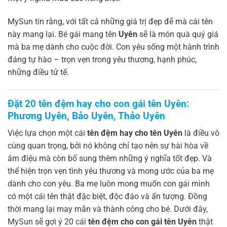
MySun tin rằng, với tất cả những giá trị đẹp đẽ mà cái tên
này mang lại. Bé gái mang tên
Uyên
sẽ là món quà quý giá
mà ba mẹ dành cho cuộc đời. Con yêu sống một hành trình
đáng tự hào – trọn vẹn trong yêu thương, hạnh phúc,
những điều tử tế.
Đặt 20 tên đệm hay cho con gái tên Uyên:
Phương Uyên, Bảo Uyên, Thảo Uyên
Việc lựa chọn một cái
tên đệm hay cho tên Uyên
là điều vô
cùng quan trọng, bởi nó không chỉ tạo nên sự hài hòa về
âm điệu mà còn bổ sung thêm những ý nghĩa tốt đẹp. Và
thể hiện trọn vẹn tình yêu thương và mong ước của ba mẹ
dành cho con yêu. Ba mẹ luôn mong muốn con gái mình
có một cái tên thật đặc biệt, độc đáo và ấn tượng. Đồng
thời mang lại may mắn và thành công cho bé. Dưới đây,
MySun sẽ gợi ý 20 cái
tên đệm cho con gái tên Uyên
thật