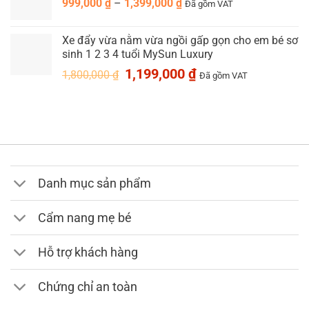
Khoảng
999,000
₫
–
1,399,000
69,000 ₫
₫
Đã gồm VAT
giá:
đến
từ
199,000 ₫
Xe đẩy vừa nằm vừa ngồi gấp gọn cho em bé sơ
999,000 ₫
sinh 1 2 3 4 tuổi MySun Luxury
đến
Giá
Giá
1,199,000
₫
1,800,000
₫
1,399,000 ₫
Đã gồm VAT
gốc
hiện
là:
tại
1,800,000 ₫.
là:
1,199,000 ₫.
Danh mục sản phẩm
Cẩm nang mẹ bé
Hỗ trợ khách hàng
Chứng chỉ an toàn