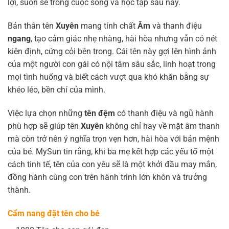
lợi, suôn sẻ trong cuộc sống và học tập sau này.
Bản thân tên
Xuyên
mang tính chất
Âm
và thanh điệu
ngang
, tạo cảm giác nhẹ nhàng, hài hòa nhưng vẫn có nét
kiên định, cứng cỏi bên trong. Cái tên này gợi lên hình ảnh
của một người con gái có nội tâm sâu sắc, linh hoạt trong
mọi tình huống và biết cách vượt qua khó khăn bằng sự
khéo léo, bền chí của mình.
Việc lựa chọn những
tên đệm
có thanh điệu và ngũ hành
phù hợp sẽ giúp tên
Xuyên
không chỉ hay về mặt âm thanh
mà còn trở nên ý nghĩa trọn vẹn hơn, hài hòa với bản mệnh
của bé. MySun tin rằng, khi ba mẹ kết hợp các yếu tố một
cách tinh tế, tên của con yêu sẽ là một khởi đầu may mắn,
đồng hành cùng con trên hành trình lớn khôn và trưởng
thành.
Cẩm nang đặt tên cho bé