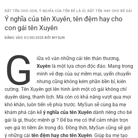
Bỏ
qua
ĐẶT TÊN CHO CON
,
Ý NGHĨA CỦA TÊN BÉ LÀ GÌ
,
ĐẶT TÊN HAY CHO BÉ GÁI
Ý nghĩa của tên Xuyên, tên đệm hay cho
nội
con gái tên Xuyên
dung
ĐĂNG VÀO
01/03/2025
BỞI
MYSUN
G
iữa vô vàn những cái tên thân thương,
Xuyên
là một lựa chọn độc đáo. Mang trong
mình vẻ đẹp của sự mềm mại, uyển chuyển
nhưng cũng không kém phần bền bỉ, kiên
cường. Tên Xuyên gợi lên hình ảnh một cô gái không chỉ
duyên dáng, thanh lịch. Mà còn có khả năng vượt qua mọi
khó khăn, luôn tiến về phía trước. MySun sẽ cùng ba mẹ
khám phá cặn kẽ
ý nghĩa của tên Xuyên
dành riêng cho bé
gái là gì, thuộc mệnh gì ? Để ba mẹ có thể cảm nhận trọn
vẹn giá trị tiềm ẩn trong đó. Đồng thời, MySun cũng sẽ gợi
ý những cái
tên đệm hay cho tên Xuyên
. Giúp ba mẹ tạo