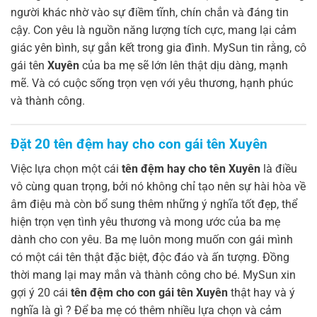
người khác nhờ vào sự điềm tĩnh, chín chắn và đáng tin
cậy. Con yêu là nguồn năng lượng tích cực, mang lại cảm
giác yên bình, sự gắn kết trong gia đình. MySun tin rằng, cô
gái tên
Xuyên
của ba mẹ sẽ lớn lên thật dịu dàng, mạnh
mẽ. Và có cuộc sống trọn vẹn với yêu thương, hạnh phúc
và thành công.
Đặt 20 tên đệm hay cho con gái tên Xuyên
Việc lựa chọn một cái
tên đệm hay cho tên Xuyên
là điều
vô cùng quan trọng, bởi nó không chỉ tạo nên sự hài hòa về
âm điệu mà còn bổ sung thêm những ý nghĩa tốt đẹp, thể
hiện trọn vẹn tình yêu thương và mong ước của ba mẹ
dành cho con yêu. Ba mẹ luôn mong muốn con gái mình
có một cái tên thật đặc biệt, độc đáo và ấn tượng. Đồng
thời mang lại may mắn và thành công cho bé. MySun xin
gợi ý 20 cái
tên đệm cho con gái tên Xuyên
thật hay và ý
nghĩa là gì ? Để ba mẹ có thêm nhiều lựa chọn và cảm