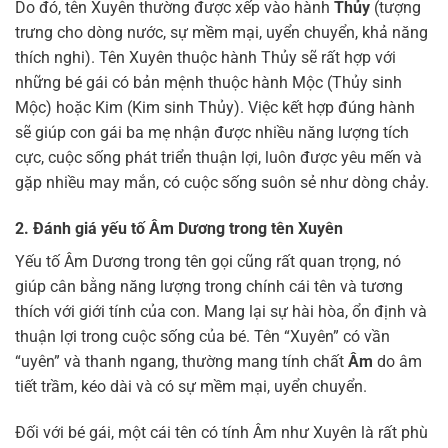
Do đó, tên Xuyên thường được xếp vào hành
Thủy
(tượng
trưng cho dòng nước, sự mềm mại, uyển chuyển, khả năng
thích nghi). Tên Xuyên thuộc hành Thủy sẽ rất hợp với
những bé gái có bản mệnh thuộc hành Mộc (Thủy sinh
Mộc) hoặc Kim (Kim sinh Thủy). Việc kết hợp đúng hành
sẽ giúp con gái ba mẹ nhận được nhiều năng lượng tích
cực, cuộc sống phát triển thuận lợi, luôn được yêu mến và
gặp nhiều may mắn, có cuộc sống suôn sẻ như dòng chảy.
2. Đánh giá yếu tố Âm Dương trong tên Xuyên
Yếu tố Âm Dương trong tên gọi cũng rất quan trọng, nó
giúp cân bằng năng lượng trong chính cái tên và tương
thích với giới tính của con. Mang lại sự hài hòa, ổn định và
thuận lợi trong cuộc sống của bé. Tên “Xuyên” có vần
“uyên” và thanh ngang, thường mang tính chất
Âm
do âm
tiết trầm, kéo dài và có sự mềm mại, uyển chuyển.
Đối với bé gái, một cái tên có tính Âm như Xuyên là rất phù