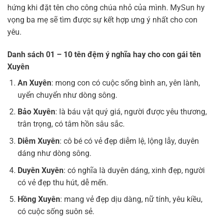
hứng khi đặt tên cho công chúa nhỏ của mình. MySun hy
vọng ba mẹ sẽ tìm được sự kết hợp ưng ý nhất cho con
yêu.
Danh sách 01 – 10 tên đệm ý nghĩa hay cho con gái tên
Xuyên
An Xuyên
: mong con có cuộc sống bình an, yên lành,
uyển chuyển như dòng sông.
Bảo Xuyên
: là báu vật quý giá, người được yêu thương,
trân trọng, có tâm hồn sâu sắc.
Diễm Xuyên
: cô bé có vẻ đẹp diễm lệ, lộng lẫy, duyên
dáng như dòng sông.
Duyên Xuyên
: có nghĩa là duyên dáng, xinh đẹp, người
có vẻ đẹp thu hút, dễ mến.
Hồng Xuyên
: mang vẻ đẹp dịu dàng, nữ tính, yêu kiều,
có cuộc sống suôn sẻ.