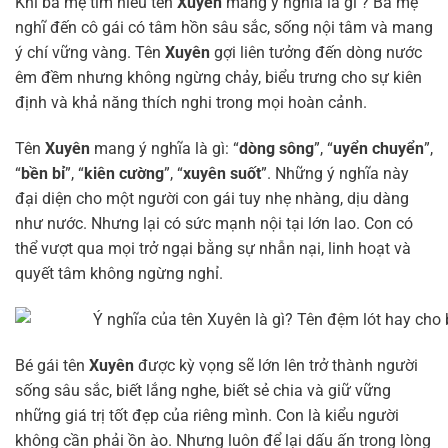
Khi ba mẹ tìm hiểu tên
Xuyên
mang ý nghĩa là gì ? Ba mẹ
nghĩ đến cô gái có tâm hồn sâu sắc, sống nội tâm và mang
ý chí vững vàng. Tên
Xuyên
gợi liên tưởng đến dòng nước
êm đềm nhưng không ngừng chảy, biểu trưng cho sự kiên
định và khả năng thích nghi trong mọi hoàn cảnh.
Tên
Xuyên
mang ý nghĩa là gì: “
dòng sông
”, “
uyển chuyển
”,
“
bền bỉ
”, “
kiên cường
”, “
xuyên suốt
”. Những ý nghĩa này
đại diện cho một người con gái tuy nhẹ nhàng, dịu dàng
như nước. Nhưng lại có sức mạnh nội tại lớn lao. Con có
thể vượt qua mọi trở ngại bằng sự nhẫn nại, linh hoạt và
quyết tâm không ngừng nghỉ.
Bé gái tên
Xuyên
được kỳ vọng sẽ lớn lên trở thành người
sống sâu sắc, biết lắng nghe, biết sẻ chia và giữ vững
những giá trị tốt đẹp của riêng mình. Con là kiểu người
không cần phải ồn ào. Nhưng luôn để lại dấu ấn trong lòng