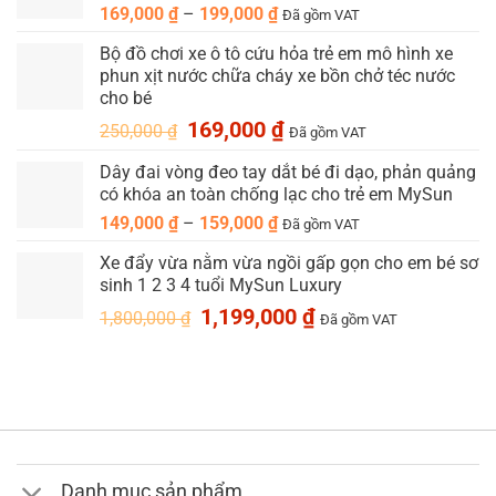
Khoảng
169,000
₫
–
199,000
₫
đến
Đã gồm VAT
giá:
299,000 ₫
Bộ đồ chơi xe ô tô cứu hỏa trẻ em mô hình xe
từ
phun xịt nước chữa cháy xe bồn chở téc nước
169,000 ₫
cho bé
đến
Giá
Giá
169,000
₫
199,000 ₫
250,000
₫
Đã gồm VAT
gốc
hiện
Dây đai vòng đeo tay dắt bé đi dạo, phản quảng
là:
tại
có khóa an toàn chống lạc cho trẻ em MySun
250,000 ₫.
là:
169,000 ₫.
Khoảng
149,000
₫
–
159,000
₫
Đã gồm VAT
giá:
Xe đẩy vừa nằm vừa ngồi gấp gọn cho em bé sơ
từ
sinh 1 2 3 4 tuổi MySun Luxury
149,000 ₫
Giá
Giá
1,199,000
₫
đến
1,800,000
₫
Đã gồm VAT
gốc
hiện
159,000 ₫
là:
tại
1,800,000 ₫.
là:
1,199,000 ₫.
Danh mục sản phẩm