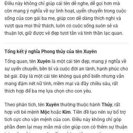
Điều này không chỉ giúp cái tên dễ nghe, dễ gọi hơn mà
còn mang ý nghĩa về sự linh hoạt, uyển chuyển trong cuộc
sống của con gái ba mẹ, giúp con dễ dàng thích nghi và
vượt qua mọi thử thách, luôn có cuộc sống suôn sẻ và
thuận lợi, giữ được vẻ đẹp tươi tắn và tinh thần lạc quan.
Tổng kết ý nghĩa Phong thủy của tên Xuyên
Tổng quan, tên
Xuyên
là một cái tên đẹp, mang ý nghĩa về
sự uyển chuyển, bền bỉ và cuộc đời an lành, hạnh phúc cho
bé gái. Đây là một cái tên không quá phổ biến nhưng vẫn
mang đậm nét nữ tính, mềm mại và đầy chiều sâu, rất
thích hợp để ba mẹ lựa chọn cho con yêu.
Theo phân tích, tên
Xuyên
thường thuộc hành
Thủy
, rất
hợp với bé mệnh
Mộc
hoặc
Kim
. Tiền đề tạo nên sự bổ trợ
tích cực cho vận mệnh của con. Điều này không chỉ góp
phần đem lại may mắn mà còn giúp con có thêm sự thuận