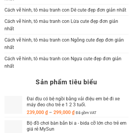
Cách vẽ hình, tô màu tranh con Dê cute đẹp đơn giản nhất
Cách vẽ hình, tô màu tranh con Lừa cute đẹp đơn giản
nhất
Cách vẽ hình, tô màu tranh con Ngỗng cute đẹp đơn giản
nhất
Cách vẽ hình, tô màu tranh con Ngựa cute đẹp đơn giản
nhất
Sản phẩm tiêu biểu
Đai địu có bệ ngồi bằng vải điệu em bé đi xe
máy đeo cho trẻ e 1 2 3 tuổi.
Khoảng
239,000
₫
–
299,000
₫
Đã gồm VAT
giá:
Bộ đồ chơi bàn bắn bi a - bida cỡ lớn cho trẻ em
từ
giá rẻ MySun
239,000 ₫