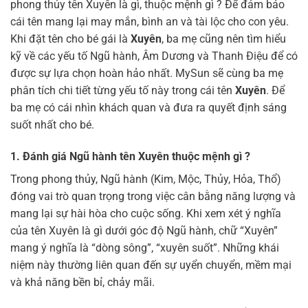
phong thủy tên Xuyên là gì, thuộc mệnh gì ? Để đảm bảo
cái tên mang lại may mắn, bình an và tài lộc cho con yêu.
Khi đặt tên cho bé gái là
Xuyên
, ba mẹ cũng nên tìm hiểu
kỹ về các yếu tố Ngũ hành, Âm Dương và Thanh Điệu để có
được sự lựa chọn hoàn hảo nhất. MySun sẽ cùng ba mẹ
phân tích chi tiết từng yếu tố này trong cái tên
Xuyên
. Để
ba mẹ có cái nhìn khách quan và đưa ra quyết định sáng
suốt nhất cho bé.
1.
Đánh giá Ngũ hành tên Xuyên thuộc mệnh gì ?
Trong phong thủy, Ngũ hành (Kim, Mộc, Thủy, Hỏa, Thổ)
đóng vai trò quan trọng trong việc cân bằng năng lượng và
mang lại sự hài hòa cho cuộc sống. Khi xem xét ý nghĩa
của tên Xuyên là gì dưới góc độ Ngũ hành, chữ “Xuyên”
mang ý nghĩa là “dòng sông”, “xuyên suốt”. Những khái
niệm này thường liên quan đến sự uyển chuyển, mềm mại
và khả năng bền bỉ, chảy mãi.