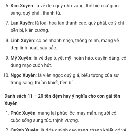
Kim Xuyên
: là vẻ đẹp quý như vàng, thể hiện sự giàu
sang, quý phái, thanh tú.
Lan Xuyên
: là loài hoa lan thanh cao, quý phái, có ý chí
bền bỉ, kiên cường.
Linh Xuyên
: cô bé nhanh nhẹn, thông minh, mang vẻ
đẹp linh hoạt, sâu sắc.
Mỹ Xuyên
: là vẻ đẹp tuyệt mỹ, hoàn hảo, duyên dáng, có
dung mạo cuốn hút.
Ngọc Xuyên
: là viên ngọc quý giá, biểu tượng của sự
trong sáng, thuần khiết, bền bỉ.
Danh sách 11 – 20 tên đệm hay ý nghĩa cho con gái tên
Xuyên
Phúc Xuyên
: mang lại phúc lộc, may mắn, người có
cuộc sống sung túc, thịnh vượng.
Quỳnh Xuyên
: là đóa quỳnh cao sang, thanh khiết, có vẻ