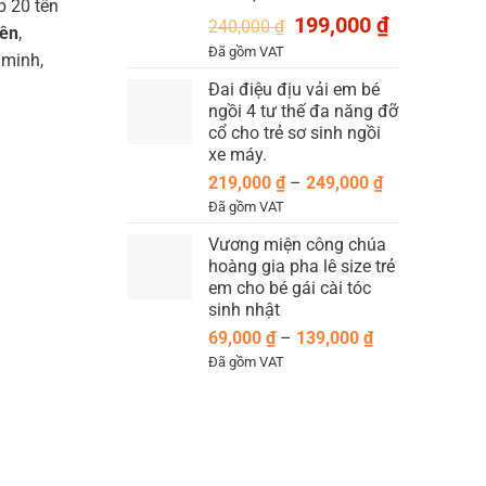
p 20 tên
Giá
Giá
199,000
₫
240,000
₫
iên
,
gốc
hiện
Đã gồm VAT
 minh,
là:
tại
Đai điệu địu vải em bé
240,000 ₫.
là:
ngồi 4 tư thế đa năng đỡ
199,000 ₫.
cổ cho trẻ sơ sinh ngồi
xe máy.
Khoảng
219,000
₫
–
249,000
₫
giá:
Đã gồm VAT
từ
Vương miện công chúa
219,000 ₫
hoàng gia pha lê size trẻ
đến
em cho bé gái cài tóc
249,000 ₫
sinh nhật
Khoảng
69,000
₫
–
139,000
₫
giá:
Đã gồm VAT
từ
69,000 ₫
đến
139,000 ₫