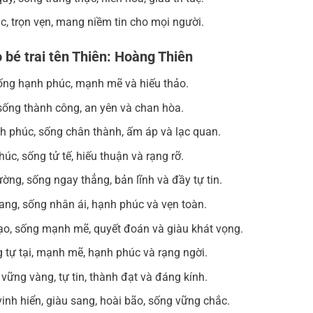
c, trọn vẹn, mang niềm tin cho mọi người.
 bé trai tên Thiên: Hoàng Thiên
, sống hạnh phúc, mạnh mẽ và hiếu thảo.
, sống thành công, an yên và chan hòa.
ạnh phúc, sống chân thành, ấm áp và lạc quan.
húc, sống tử tế, hiếu thuận và rạng rỡ.
ờng, sống ngay thẳng, bản lĩnh và đầy tự tin.
giang, sống nhân ái, hạnh phúc và vẹn toàn.
đạo, sống mạnh mẽ, quyết đoán và giàu khát vọng.
ng tự tại, mạnh mẽ, hạnh phúc và rạng ngời.
ng vững vàng, tự tin, thành đạt và đáng kính.
 vinh hiển, giàu sang, hoài bão, sống vững chắc.