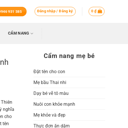
Đăng nhập / Đăng ký
0
₫
 0946 931 385
CẨM NANG
Cẩm nang mẹ bé
inh
Đặt tên cho con
Mẹ bầu Thai nhi
Dạy bé vẽ tô màu
n Thiên
Nuôi con khỏe mạnh
 ý nghĩa
Mẹ khỏe và đẹp
ên cho
t tên
Thực đơn ăn dặm