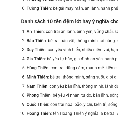
Tường Thiên
: bé gái may mắn, an lành, hạnh phú
Danh sách 10 tên đệm lót hay ý nghĩa cho
An Thiên
: con trai an lành, bình yên, vững chãi
Bảo Thiên
: bé trai báu vật, thông minh, tài năng
Duy Thiên
: con yêu vinh hiển, nhiều niềm vui, h
Gia Thiên
: bé yêu tự hào, gia đình an yên, hạnh p
Hùng Thiên
: con trai dũng cảm, mạnh mẽ, kiên cư
Minh Thiên
: bé trai thông minh, sáng suốt, giỏi 
Nam Thiên
: con yêu bản lĩnh, thông minh, lãnh 
Phong Thiên
: bé yêu vĩ nhân, tự do, bản lĩnh, số
Quốc Thiên
: con trai hoài bão, ý chí, kiên trì, số
Hoàng Thiên
: tên Hoàng Thiên ý nghĩa là bé trai