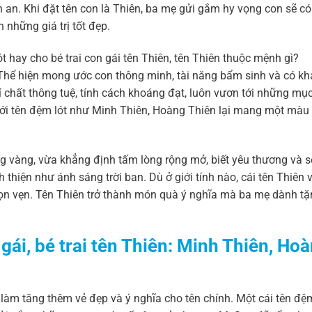
h an. Khi đặt tên con là Thiên, ba mẹ gửi gắm hy vọng con sẽ c
những giá trị tốt đẹp.
. Thể hiện mong ước con thông minh, tài năng bẩm sinh và có k
í chất thông tuệ, tính cách khoáng đạt, luôn vươn tới những mục
p với tên đệm lót như Minh Thiên, Hoàng Thiên lại mang một màu
ng vàng, vừa khẳng định tấm lòng rộng mở, biết yêu thương và s
nh thiện như ánh sáng trời ban. Dù ở giới tính nào, cái tên Thiên 
ọn vẹn. Tên Thiên trở thành món quà ý nghĩa mà ba mẹ dành tặ
gái, bé trai tên Thiên: Minh Thiên, Ho
p làm tăng thêm vẻ đẹp và ý nghĩa cho tên chính. Một cái tên đ