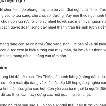
ộc mệnh gì ?
để chọn tên hợp phong thủy cho bé yêu. Giải nghĩa từ Thiên đượ
mang yếu tố tỏa sáng, che chở, soi đường. Vậy nên theo ngũ hành t
 cho ngọn lửa rực rỡ, cho sự nhiệt huyết, sức mạnh và nguồn n
ách quyết đoán, sống đầy nhiệt thành, tràn trề sinh lực và dễ 
ng rằng con sẽ có ý chí vững vàng, nghị lực bền bỉ và đủ kiên 
 còn được xem là biểu tượng của may mắn, tài lộc và sự thịnh 
anh cao mang nét dịu dàng của tâm hồn.
hiên
trọng khi đặt tên con. Tên
Thiên
có thanh
bằng
(không dấu), do
 sự mềm mại, dịu dàng và khéo léo. Sự kết hợp giữa ý nghĩa ca
á tính hài hòa, giàu sức hút. Con yêu của ba mẹ sẽ là người đi
ó dễ tạo thiện cảm, xây dựng các mối quan hệ bền chặt.
sống nội tâm sâu sắc. Giúp con suy nghĩ thấu đáo trước khi hà