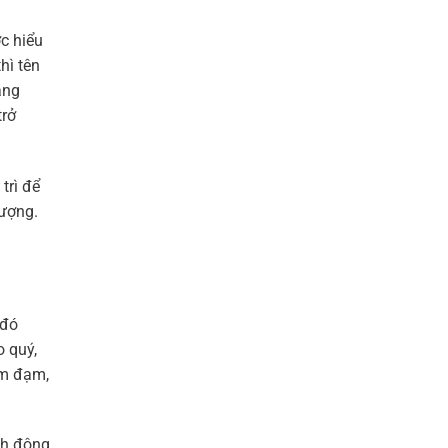
c hiểu
hì tên
ăng
trở
trì để
vượng.
 đó
o quý,
ềm đạm,
nh động.