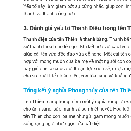
Yếu tố này làm giảm bớt sự cứng nhắc, giúp con linh
thành và thành công hơn.
3. Đánh giá yếu tố Thanh Điệu trong tên 
Thanh điệu của tên Thiên
là
thanh bằng
. Thanh bằ
sự thanh thoát cho tên gọi. Khi kết hợp với các tên 
giúp cái tên vừa độc đáo vừa dễ nghe. Một cái tên c
hợp với mong muốn của ba mẹ về một người con có p
này giúp bé có cuộc đời thuận lợi, suôn sẻ, được mọ
cho sự phát triển toàn diện, con tỏa sáng và khẳng 
Tổng kết ý nghĩa Phong thủy của tên Thi
Tên
Thiên
mang trong mình một ý nghĩa rộng lớn và 
cho ánh sáng, sức mạnh và sự nhiệt huyết. Hỏa luôn 
tên Thiên cho con, ba mẹ như gửi gắm mong muốn co
sống rạng ngời như ngọn lửa bất diệt.