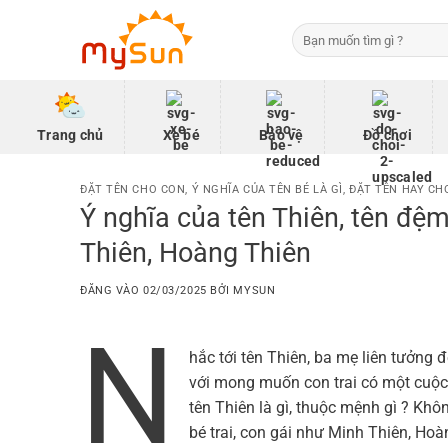
Bỏ
Tìm
qua
kiếm:
nội
dung
Trang chủ
Xe bé
Bảo vệ
Đồ chơi
ĐẶT TÊN CHO CON
,
Ý NGHĨA CỦA TÊN BÉ LÀ GÌ
,
ĐẶT TÊN HAY CHO
Ý nghĩa của tên Thiên, tên đệm
Thiên, Hoàng Thiên
ĐĂNG VÀO
02/03/2025
BỞI
MYSUN
N
hắc tới tên Thiên, ba mẹ liên tưởng đ
với mong muốn con trai có một cuộc đờ
tên Thiên là gì, thuộc mệnh gì ? Kh
bé trai, con gái như Minh Thiên, Ho