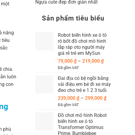
Ngựa cute đẹp đơn giản nhất
ó một
Sản phẩm tiêu biểu
hả năng
Robot biến hình xe ô tô
 tiêu
rô bốt đồ chơi mô hình
lắp ráp oto người máy
 sắc
giá rẻ trẻ em MySun
Khoảng
79,000
₫
–
219,000
₫
giá:
Đã gồm VAT
ẻ chia.
từ
vẫn luôn
Đai địu có bệ ngồi bằng
79,000 ₫
ng con
vải điệu em bé đi xe máy
đến
đeo cho trẻ e 1 2 3 tuổi.
219,000 ₫
Khoảng
239,000
₫
–
299,000
₫
giá:
àng
Đã gồm VAT
từ
Đồ chơi mô hình Robot
239,000 ₫
biến hình xe ô tô
đến
Transformer Optimus
ệm phù
299,000 ₫
Prime, Bumblebee