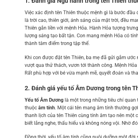
1. Đánh giá Ngũ hành trong tên Thiên thu
Việc xác định tên Thiên thuộc mệnh gì là bước đầu 
là trời cao, thiên giới, ánh sáng của mặt trời, đều 
Thiên gắn liền với mệnh Hỏa. Hành Hỏa tượng trưng
lượng sáng tạo bất tận. Con mang mệnh Hỏa có tính c
thành tâm điểm trong tập thể.
Khi con được đặt tên Thiên, ba mẹ đã gửi gắm ước mo
vượt qua thử thách, vươn tới thành công. Mệnh Hỏa
Rất phù hợp với bé vừa mạnh mẽ, quyết đoán và th
2. Đánh giá yếu tố Âm Dương trong tên T
Yếu tố Âm Dương
là một trong những tiêu chí quan 
thuộc
âm tính
. Một cái tên mang âm tính thường gợi
thanh lịch của tên Thiên cùng tính âm tạo nên một c
biết lắng nghe, thấu hiểu và không nóng vội. Nhờ đ
Đồng thời, yếu tố âm tính cũng nuôi dưỡng một đời 