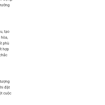
trưởng
u, tạo
 hòa,
ất phù
ết hợp
 chắc
 tượng
hi đặt
ột cuộc