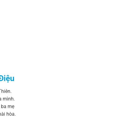
Điệu
Thiên.
a mình.
p ba mẹ
hài hòa.