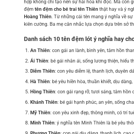
hợp không chỉ tạo nên sự hài hòa khi đọc. Mà còn
đệm
tên đệm cho bé trai tên Thiên
thật hay và ý ng
Hoàng Thiên
. Từ những cái tên mang ý nghĩa về sự 
kiên cường. Ba mẹ cân nhắc lựa chọn dựa trên sở 
Danh sách 10 tên đệm lót ý nghĩa hay cho
An Thiên
: con gái an lành, bình yên, tâm hồn than
Ái Thiên
: bé gái nhân ái, sống lương thiện, hiếu 
Diễm Thiên
: con yêu diễm lệ, thanh lịch, duyên
Hà Thiên
: bé yêu hiền hòa, thuần khiết, dịu dàn
Hồng Thiên
: con gái rạng rỡ, tươi sáng, tâm hồn
Khánh Thiên
: bé gái hạnh phúc, an yên, sống cha
Mỹ Thiên
: con yêu xinh đẹp, thông minh, có trí
Minh Thiên
: ý nghĩa tên Minh Thiên là bé yêu thô
Phương Thiên
: con gái dịu dàng, thanh lịch, cao q