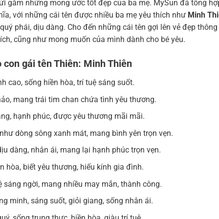
 gửi gắm những mong ước tốt đẹp của ba mẹ. MySun đã tổng hợ
hĩa, với những cái tên được nhiều ba mẹ yêu thích như
Minh Th
quý phái, dịu dàng. Cho đến những cái tên gợi lên vẻ đẹp thông
thích, cũng như mong muốn của mình dành cho bé yêu.
 con gái tên Thiên: Minh Thiên
h cao, sống hiền hòa, trí tuệ sáng suốt.
thảo, mang trái tim chan chứa tình yêu thương.
 dáng, hạnh phúc, được yêu thương mãi mãi.
g, như dòng sông xanh mát, mang bình yên trọn vẹn.
 dịu dàng, nhân ái, mang lại hạnh phúc trọn vẹn.
n hòa, biết yêu thương, hiếu kính gia đình.
 tuệ sáng ngời, mang nhiều may mắn, thành công.
ng minh, sáng suốt, giỏi giang, sống nhân ái.
uý, sống trung thực, hiền hòa, giàu trí tuệ.