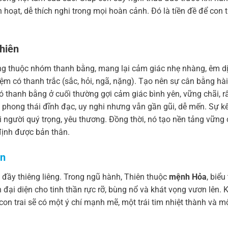
 hoạt, dễ thích nghi trong mọi hoàn cảnh. Đó là tiền đề để con 
Thiên
ng thuộc nhóm thanh bằng, mang lại cảm giác nhẹ nhàng, êm dị
đệm có thanh trắc (sắc, hỏi, ngã, nặng). Tạo nên sự cân bằng hài
ó thanh bằng ở cuối thường gợi cảm giác bình yên, vững chãi, r
hong thái đĩnh đạc, uy nghi nhưng vẫn gần gũi, dễ mến. Sự k
i người quý trọng, yêu thương. Đồng thời, nó tạo nền tảng vững
định được bản thân.
ên
đầy thiêng liêng. Trong ngũ hành, Thiên thuộc
mệnh Hỏa
, biểu
đại diện cho tinh thần rực rỡ, bùng nổ và khát vọng vươn lên. K
n trai sẽ có một ý chí mạnh mẽ, một trái tim nhiệt thành và m