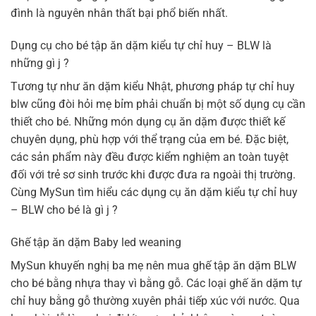
đình là nguyên nhân thất bại phổ biến nhất.
Dụng cụ cho bé tập ăn dặm kiểu tự chỉ huy – BLW là
những gì j ?
Tương tự như ăn dặm kiểu Nhật, phương pháp tự chỉ huy
blw cũng đòi hỏi mẹ bỉm phải chuẩn bị một số dụng cụ cần
thiết cho bé. Những món dụng cụ ăn dặm được thiết kế
chuyên dụng, phù hợp với thể trạng của em bé. Đặc biệt,
các sản phẩm này đều được kiểm nghiệm an toàn tuyệt
đối với trẻ sơ sinh trước khi được đưa ra ngoài thị trường.
Cùng MySun tìm hiểu các dụng cụ ăn dặm kiểu tự chỉ huy
– BLW cho bé là gì j ?
Ghế tập ăn dặm Baby led weaning
MySun khuyến nghị ba mẹ nên mua ghế tập ăn dặm BLW
cho bé bằng nhựa thay vì bằng gỗ. Các loại ghế ăn dặm tự
chỉ huy bằng gỗ thường xuyên phải tiếp xúc với nước. Qua