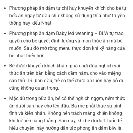
Phương pháp ăn dặm tự chỉ huy khuyến khích cho bé tự
bốc ăn ngay từ đầu chứ không sử dụng thìa như truyền
thống hay kiểu Nhật.
Phương pháp ăn dặm Baby led weaning – BLW tự trao
quyền cho bé quyết định lượng và món thức ăn mà bé
muốn. Sau đó mở rộng menu thực đơn khi kỹ năng của
bé phát triển hơn.
Bé được khuyến khích khám phá chơi đùa nghịch với
thức ăn trên bàn bằng cách cầm nắm, cho vào miệng
cắn thử. Dù ban đầu, trẻ có thể chưa ăn luôn hay bỏ đi
cũng không quan trọng.
Mặc dù trong bữa ăn, bé có thể nghịch ngợm, ném thức
ăn dưới sàn hay cho lên đầu. Ba mẹ phải thực sự bình
tĩnh và kiên nhẫn. Không nên trách mắng khiến không
khí trở nên căng thẳng. Sau này, khi bé được 1 tuổi để
hiểu chuyện, hãy hướng dẫn tác phong ăn dặm blw là