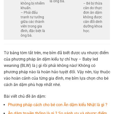
là ông bà.
không bị nhiễm
– Bé bị thừa
khuẩn.
cân do thực
– Phải đấu
đơn ăn dặm
tranh tư tưởng
không được
giữa các thành
cân đối dinh
viên trong gia
dưỡng khoa
đình, đặc biệt là
học.
ông bà.
Từ bảng tóm tắt trên, mẹ bỉm đã biết được ưu nhược điểm
của phương pháp ăn dặm kiểu tự chỉ huy – Baby led
weaning (BLW) là j gì rồi phải không nào! Không có
phương pháp nào là hoàn hảo tuyệt đối. Vậy nên, tùy thuộc
vào hoàn cảnh của từng gia đình, mẹ bỉm lựa chọn cho bé
cách ăn dặm phù hợp nhất nhé.
Bài viết chủ đề ăn dặm:
Phương pháp cách cho bé con Ăn dặm kiểu Nhật là gì ?
Ăn dặm truyền thống là gì ? So sánh ưu và nhược điểm.