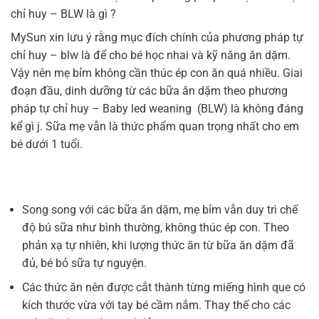
chỉ huy – BLW là gì ?
MySun xin lưu ý rằng mục đích chính của phương pháp tự
chỉ huy – blw là để cho bé học nhai và kỹ năng ăn dặm.
Vậy nên mẹ bỉm không cần thúc ép con ăn quá nhiều. Giai
đoạn đầu, dinh dưỡng từ các bữa ăn dặm theo phương
pháp tự chỉ huy – Baby led weaning (BLW) là không đáng
kể gì j. Sữa mẹ vẫn là thức phẩm quan trọng nhất cho em
bé dưới 1 tuổi.
Song song với các bữa ăn dặm, mẹ bỉm vẫn duy trì chế
độ bú sữa như bình thường, không thúc ép con. Theo
phản xạ tự nhiên, khi lượng thức ăn từ bữa ăn dặm đã
đủ, bé bỏ sữa tự nguyện.
Các thức ăn nên được cắt thành từng miếng hình que có
kích thước vừa với tay bé cầm nắm. Thay thế cho các