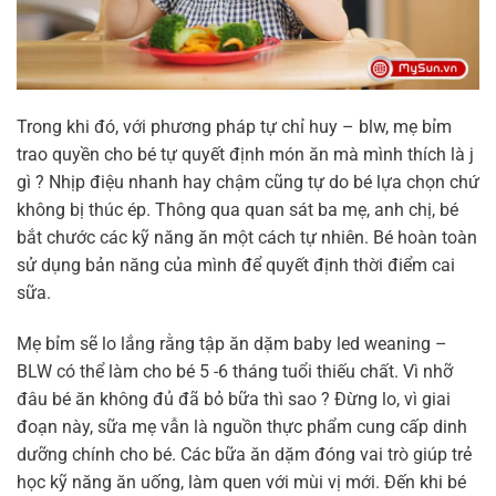
Trong khi đó, với phương pháp tự chỉ huy – blw, mẹ bỉm
trao quyền cho bé tự quyết định món ăn mà mình thích là j
gì ? Nhịp điệu nhanh hay chậm cũng tự do bé lựa chọn chứ
không bị thúc ép. Thông qua quan sát ba mẹ, anh chị, bé
bắt chước các kỹ năng ăn một cách tự nhiên. Bé hoàn toàn
sử dụng bản năng của mình để quyết định thời điểm cai
sữa.
Mẹ bỉm sẽ lo lắng rằng tập ăn dặm baby led weaning –
BLW có thể làm cho bé 5 -6 tháng tuổi thiếu chất. Vì nhỡ
đâu bé ăn không đủ đã bỏ bữa thì sao ? Đừng lo, vì giai
đoạn này, sữa mẹ vẫn là nguồn thực phẩm cung cấp dinh
dưỡng chính cho bé. Các bữa ăn dặm đóng vai trò giúp trẻ
học kỹ năng ăn uống, làm quen với mùi vị mới. Đến khi bé