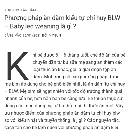
Bỏ
qua
THỰC ĐƠN ĂN DẶM
Phương pháp ăn dặm kiểu tự chỉ huy BLW
nội
– Baby led weaning là gì ?
dung
ĐĂNG VÀO
28/01/2021
BỞI
MYSUN
K
hi bé được 5 – 6 tháng tuổi, chế độ ăn của bé
chuyển dần từ bú sữa mẹ sang ăn thêm các
loại thức ăn khác, gọi là giai đoạn tập ăn
dặm. Một trong số các phương pháp được
mẹ bỉm áp dụng cho bé phổ biến nhất là ăn dặm tự chỉ huy
– BLW. Mẹ bỉm sẽ ngạt nhiên với tốc độ trưởng thành quá
nhanh của bé, hơn hẳn bạn bè cùng lứa. Bé thuần thục sử
dụng các món dụng cụ, tự tin thử mùi thị thức ăn mới. Vậy
ưu nhược điểm của phương pháp ăn dặm tự chỉ huy blw
so với kiểu Nhật và truyền thống là j gì ? Các nguyên tắc,
cách tập cho bé làm quen với phương pháp ăn dặm kiểu