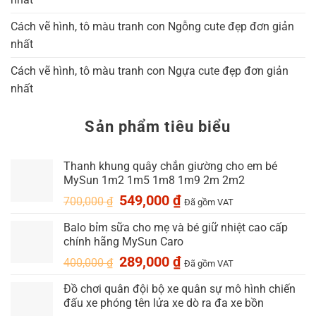
Cách vẽ hình, tô màu tranh con Ngỗng cute đẹp đơn giản
nhất
Cách vẽ hình, tô màu tranh con Ngựa cute đẹp đơn giản
nhất
Sản phẩm tiêu biểu
Thanh khung quây chắn giường cho em bé
MySun 1m2 1m5 1m8 1m9 2m 2m2
Giá
Giá
549,000
₫
700,000
₫
Đã gồm VAT
gốc
hiện
Balo bỉm sữa cho mẹ và bé giữ nhiệt cao cấp
là:
tại
chính hãng MySun Caro
700,000 ₫.
là:
549,000 ₫.
Giá
Giá
289,000
₫
400,000
₫
Đã gồm VAT
gốc
hiện
Đồ chơi quân đội bộ xe quân sự mô hình chiến
là:
tại
đấu xe phóng tên lửa xe dò ra đa xe bồn
400,000 ₫.
là: