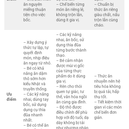
ăn nguyên
– Chế biến từng
– Chuẩn bị
miếng thuận
món ăn riêng lẻ,
thức ăn riêng
tiện cho việc
không trộn lẫn,
giàu chất, nấu
bốc.
dùng ít gia vị.
trộn lẫn cùng
cháo.
– Các kỹ năng
nhai, ăn bốc, sử
– Xây dựng ý
dụng thìa đũa
thức tự lập, tự
từng bước thành
quyết định
thạo.
món, nhịp điệu
– Bé cảm nhận
ăn ngay từ nhỏ.
được mùi vị gốc
– Bé có khả
của từng thực
năng ăn dặm
phẩm do ít dùng
– Thức ăn
thô sớm hơn
gia vị.
nhuyễn nên hệ
kiểu Nhật và
– Rèn cho thói
tiêu hóa không
truyền thống.
quen tự giác, tư
bị quá tải, hấp
Ưu
– Các kỹ năng
thế, văn hóa ngồi
thụ tốt.
điểm
nhai, dùng tay
ăn cùng gia đình.
– Tiết kiệm thời
bốc, sử dụng
– Độ thô được
gian vì các món
dụng cụ thìa
điều chỉnh để phù
chế biến đơn
đũa nhanh
hợp với độ tuổi, dạ
giản.
nhất.
dày không bị tải
– Bé có thể ăn
như phương pháp