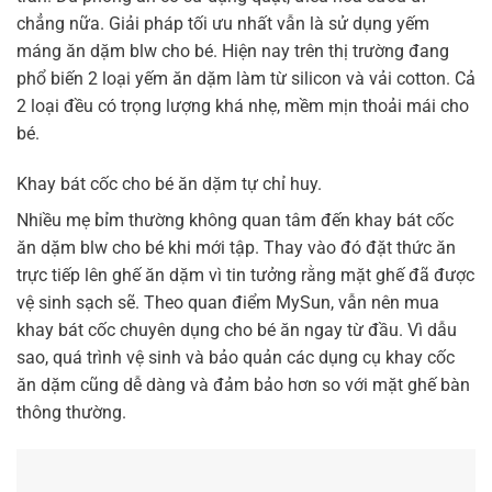
chẳng nữa. Giải pháp tối ưu nhất vẫn là sử dụng yếm
máng ăn dặm blw cho bé. Hiện nay trên thị trường đang
phổ biến 2 loại yếm ăn dặm làm từ silicon và vải cotton. Cả
2 loại đều có trọng lượng khá nhẹ, mềm mịn thoải mái cho
bé.
Khay bát cốc cho bé ăn dặm tự chỉ huy.
Nhiều mẹ bỉm thường không quan tâm đến khay bát cốc
ăn dặm blw cho bé khi mới tập. Thay vào đó đặt thức ăn
trực tiếp lên ghế ăn dặm vì tin tưởng rằng mặt ghế đã được
vệ sinh sạch sẽ. Theo quan điểm MySun, vẫn nên mua
khay bát cốc chuyên dụng cho bé ăn ngay từ đầu. Vì dẫu
sao, quá trình vệ sinh và bảo quản các dụng cụ khay cốc
ăn dặm cũng dễ dàng và đảm bảo hơn so với mặt ghế bàn
thông thường.