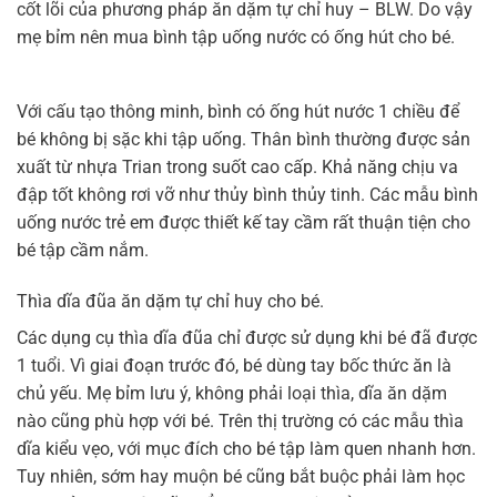
cốt lõi của phương pháp ăn dặm tự chỉ huy – BLW. Do vậy
mẹ bỉm nên mua bình tập uống nước có ống hút cho bé.
Với cấu tạo thông minh, bình có ống hút nước 1 chiều để
bé không bị sặc khi tập uống. Thân bình thường được sản
xuất từ nhựa Trian trong suốt cao cấp. Khả năng chịu va
đập tốt không rơi vỡ như thủy bình thủy tinh. Các mẫu bình
uống nước trẻ em được thiết kế tay cầm rất thuận tiện cho
bé tập cầm nắm.
Thìa dĩa đũa ăn dặm tự chỉ huy cho bé.
Các dụng cụ thìa dĩa đũa chỉ được sử dụng khi bé đã được
1 tuổi. Vì giai đoạn trước đó, bé dùng tay bốc thức ăn là
chủ yếu. Mẹ bỉm lưu ý, không phải loại thìa, dĩa ăn dặm
nào cũng phù hợp với bé. Trên thị trường có các mẫu thìa
dĩa kiểu vẹo, với mục đích cho bé tập làm quen nhanh hơn.
Tuy nhiên, sớm hay muộn bé cũng bắt buộc phải làm học