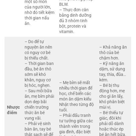
một số món
BLW.
của người lớn,
– Thực đơn cân
nhờ đó tiết kiệm
bằng dinh dưỡng
thời gian nấu
đủ 3 nhóm tinh
ăn.
bột, protein và
vitamin.
– Do để tự
nguyện ăn nên
– Khả năng ăn
có nguy cơ bé
thô của bé
bị thiếu chất.
chậm hơn.
– Thời gian ban
– Kỹ năng ăn
đầu, bé ăn thô
dặm, sử dụng
sớm sẽ khó
tay, thìa, đũa…
khăn, nguy cơ
kém.
– Mẹ bỉm sẽ mất
bị hóc, nghẹn.
– Bé bị thụ
nhiều thời gian để
– Sau mỗi bữa
động hơn, mẹ
học, chế biến các
ăn, mẹ bỉm phải
cho gì ăn lấy,
món ăn dặm kiểu
dọn dẹp bãi
khó phân biệt
Nhật theo từng độ
Nhược
chiến trường
mùi vị.
tuổi.
điểm
thức ăn bé
– Bé thiếu tự
– Phải đấu tranh
vung vãi.
giác, đôi khi
tư tưởng giữa các
– Phải vệ sinh
phải dỗ dành
thành viên trong
bàn ăn, tay bé
hoặc thúc ép
gia đình, đặc biệt
thật sạch sẽ để
bé ăn hết bữa.