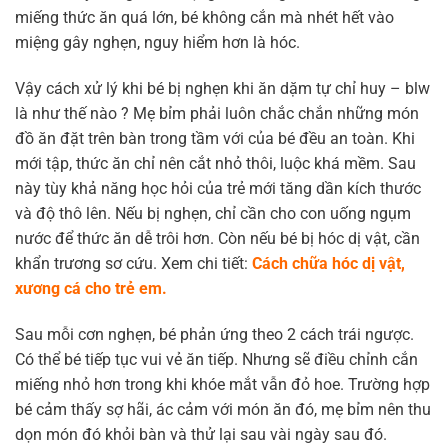
miếng thức ăn quá lớn, bé không cắn mà nhét hết vào
miệng gây nghẹn, nguy hiểm hơn là hóc.
Vậy cách xử lý khi bé bị nghẹn khi ăn dặm tự chỉ huy – blw
là như thế nào ? Mẹ bỉm phải luôn chắc chắn những món
đồ ăn đặt trên bàn trong tầm với của bé đều an toàn. Khi
mới tập, thức ăn chỉ nên cắt nhỏ thôi, luộc khá mềm. Sau
này tùy khả năng học hỏi của trẻ mới tăng dần kích thước
và độ thô lên. Nếu bị nghẹn, chỉ cần cho con uống ngụm
nước để thức ăn dễ trôi hơn. Còn nếu bé bị hóc dị vật, cần
khẩn trương sơ cứu. Xem chi tiết:
Cách chữa hóc dị vật,
xương cá cho trẻ em.
Sau mỗi cơn nghẹn, bé phản ứng theo 2 cách trái ngược.
Có thể bé tiếp tục vui vẻ ăn tiếp. Nhưng sẽ điều chỉnh cắn
miếng nhỏ hơn trong khi khóe mắt vẫn đỏ hoe. Trường hợp
bé cảm thấy sợ hãi, ác cảm với món ăn đó, mẹ bỉm nên thu
dọn món đó khỏi bàn và thử lại sau vài ngày sau đó.