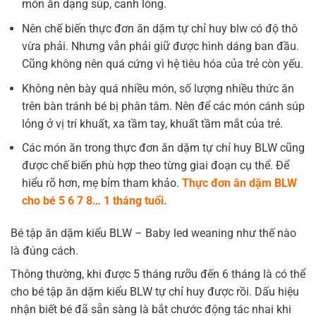
món ăn dạng súp, canh lỏng.
Nên chế biến thực đơn ăn dặm tự chỉ huy blw có độ thô
vừa phải. Nhưng vẫn phải giữ được hình dáng ban đầu.
Cũng không nên quá cứng vì hệ tiêu hóa của trẻ còn yếu.
Không nên bày quá nhiều món, số lượng nhiều thức ăn
trên bàn tránh bé bị phân tâm. Nên để các món cánh súp
lỏng ở vị trí khuất, xa tầm tay, khuất tầm mắt của trẻ.
Các món ăn trong thực đơn ăn dặm tự chỉ huy BLW cũng
được chế biến phù hợp theo từng giai đoạn cụ thể. Để
hiểu rõ hơn, mẹ bỉm tham khảo.
Thực đơn ăn dặm BLW
cho bé 5 6 7 8… 1 tháng tuổi.
Bé tập ăn dặm kiểu BLW – Baby led weaning như thế nào
là đúng cách.
Thông thường, khi được 5 tháng rưỡu đến 6 tháng là có thể
cho bé tập ăn dặm kiểu BLW tự chỉ huy được rồi. Dấu hiệu
nhận biết bé đã sẵn sàng là bắt chước động tác nhai khi