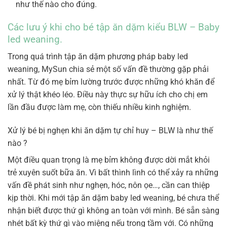
như thế nào cho đúng.
Các lưu ý khi cho bé tập ăn dặm kiểu BLW – Baby
led weaning.
Trong quá trình tập ăn dặm phương pháp baby led
weaning, MySun chia sẻ một số vấn đề thường gặp phải
nhất. Từ đó mẹ bỉm lường trước được những khó khăn để
xử lý thật khéo léo. Điều này thực sự hữu ích cho chị em
lần đầu được làm mẹ, còn thiếu nhiều kinh nghiệm.
Xử lý bé bị nghẹn khi ăn dặm tự chỉ huy – BLW là như thế
nào ?
Một điều quan trọng là mẹ bỉm không được dời mắt khỏi
trẻ xuyên suốt bữa ăn. Vì bất thình lình có thể xảy ra những
vấn đề phát sinh như nghẹn, hóc, nôn ọe…, cần can thiệp
kịp thời. Khi mới tập ăn dặm baby led weaning, bé chưa thể
nhận biết được thứ gì không an toàn với mình. Bé sẵn sàng
nhét bất kỳ thứ gì vào miệng nếu trong tầm với. Có những