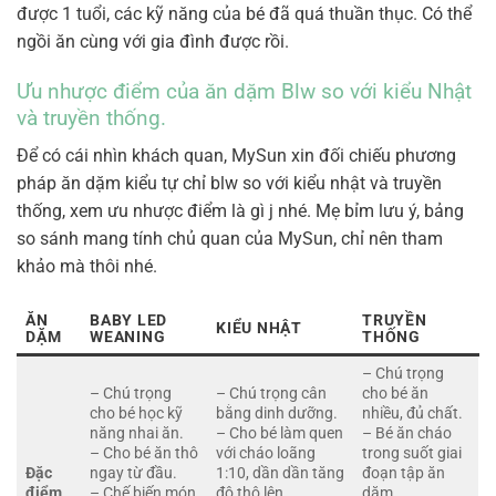
được 1 tuổi, các kỹ năng của bé đã quá thuần thục. Có thể
ngồi ăn cùng với gia đình được rồi.
Ưu nhược điểm của ăn dặm Blw so với kiểu Nhật
và truyền thống.
Để có cái nhìn khách quan, MySun xin đối chiếu phương
pháp ăn dặm kiểu tự chỉ blw so với kiểu nhật và truyền
thống, xem ưu nhược điểm là gì j nhé. Mẹ bỉm lưu ý, bảng
so sánh mang tính chủ quan của MySun, chỉ nên tham
khảo mà thôi nhé.
ĂN
BABY LED
TRUYỀN
KIỂU NHẬT
DẶM
WEANING
THỐNG
– Chú trọng
– Chú trọng
– Chú trọng cân
cho bé ăn
cho bé học kỹ
bằng dinh dưỡng.
nhiều, đủ chất.
năng nhai ăn.
– Cho bé làm quen
– Bé ăn cháo
– Cho bé ăn thô
với cháo loãng
trong suốt giai
Đặc
ngay từ đầu.
1:10, dần dần tăng
đoạn tập ăn
điểm
– Chế biến món
độ thô lên.
dặm.