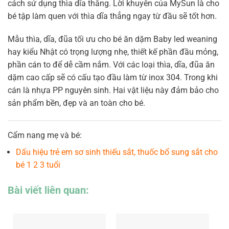
cách sử dụng thìa dĩa thẳng. Lời khuyên của MySun là cho
bé tập làm quen với thìa dĩa thẳng ngay từ đầu sẽ tốt hơn.
Mẫu thìa, dĩa, đũa tối ưu cho bé ăn dặm Baby led weaning
hay kiểu Nhật có trọng lượng nhẹ, thiết kế phần đầu mỏng,
phần cán to để dễ cầm nắm. Với các loại thìa, dĩa, đũa ăn
dặm cao cấp sẽ có cấu tạo đầu làm từ inox 304. Trong khi
cán là nhựa PP nguyên sinh. Hai vật liệu này đảm bảo cho
sản phẩm bền, đẹp và an toàn cho bé.
Cẩm nang mẹ và bé:
Dấu hiệu trẻ em sơ sinh thiếu sắt, thuốc bổ sung sắt cho
bé 1 2 3 tuổi
Bài viết liên quan: