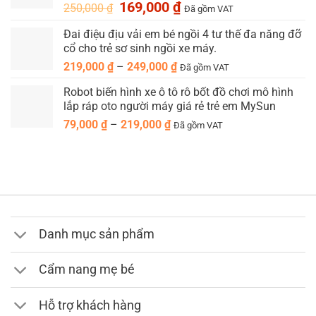
289,000 ₫.
Giá
Giá
169,000
₫
250,000
₫
Đã gồm VAT
gốc
hiện
Đai điệu địu vải em bé ngồi 4 tư thế đa năng đỡ
là:
tại
cổ cho trẻ sơ sinh ngồi xe máy.
250,000 ₫.
là:
169,000 ₫.
Khoảng
219,000
₫
–
249,000
₫
Đã gồm VAT
giá:
Robot biến hình xe ô tô rô bốt đồ chơi mô hình
từ
lắp ráp oto người máy giá rẻ trẻ em MySun
219,000 ₫
Khoảng
79,000
₫
–
219,000
₫
đến
Đã gồm VAT
giá:
249,000 ₫
từ
79,000 ₫
đến
219,000 ₫
Danh mục sản phẩm
Cẩm nang mẹ bé
Hỗ trợ khách hàng