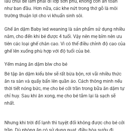
lau chùi dễ làm phai đi lớp sơn phủ, không còn an toàn
như ban đầu. Hơn nữa, các khe nứt trong thớ gỗ là môi
trường thuận lợi cho vi khuẩn sinh sôi.
Ghế ăn dặm Baby led weaning là sản phẩm sử dụng nhiều
năm, cho đến khi bé được 4 tuổi. Vậy nên mẹ bỉm nên ưu
tiên các loại ghế chân cao. Vì có thể điều chỉnh độ cao của
ghế lên xuống phù hợp với độ tuổi của bé.
Yếm máng ăn dặm blw cho bé
Bé tập ăn dặm kiểu blw sẽ rất bừa bộn, rơi vãi nhiều thức
ăn ra sàn và quấy bẩn lên quần áo. Cách thông minh nếu
thời tiết nóng bức, mẹ cho bé cởi trần trong bữa ăn dặm tự
chỉ huy. Sau khi ăn xong, mẹ cho bé tắm lại là sạch sẽ
nhất.
Nhưng khi trời đổ lạnh thì tuyệt đối không được cho bé cởi
trần. Dù phòng ăn có sử dụng quạt, điều hòa sưởu đi