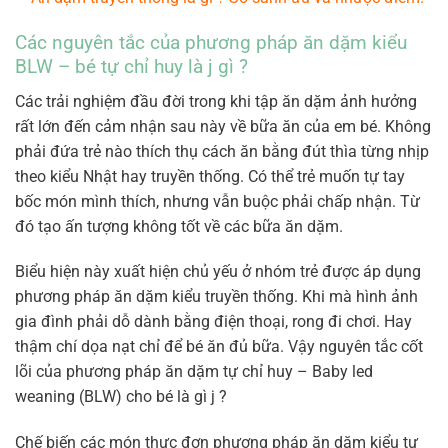
Các nguyên tắc của phương pháp ăn dặm kiểu
BLW – bé tự chỉ huy là j gì ?
Các trải nghiệm đầu đời trong khi tập ăn dặm ảnh hưởng
rất lớn đến cảm nhận sau này về bữa ăn của em bé. Không
phải đứa trẻ nào thích thụ cách ăn bằng đút thìa từng nhịp
theo kiểu Nhật hay truyền thống. Có thể trẻ muốn tự tay
bốc món mình thích, nhưng vẫn buộc phải chấp nhận. Từ
đó tạo ấn tượng không tốt về các bữa ăn dặm.
Biểu hiện này xuất hiện chủ yếu ở nhóm trẻ được áp dụng
phương pháp ăn dặm kiểu truyền thống. Khi mà hình ảnh
gia đình phải dỗ dành bằng điện thoại, rong đi chơi. Hay
thậm chí dọa nạt chỉ để bé ăn đủ bữa. Vậy nguyên tắc cốt
lõi của phương pháp ăn dặm tự chỉ huy – Baby led
weaning (BLW) cho bé là gì j ?
Chế biến các món thực đơn phương pháp ăn dặm kiểu tự