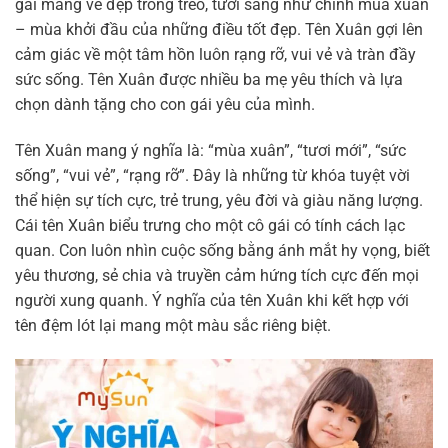
gái mang vẻ đẹp trong trẻo, tươi sáng như chính mùa xuân
– mùa khởi đầu của những điều tốt đẹp. Tên Xuân gợi lên
cảm giác về một tâm hồn luôn rạng rỡ, vui vẻ và tràn đầy
sức sống. Tên Xuân được nhiều ba mẹ yêu thích và lựa
chọn dành tặng cho con gái yêu của mình.
Tên Xuân mang ý nghĩa là: “mùa xuân”, “tươi mới”, “sức
sống”, “vui vẻ”, “rạng rỡ”. Đây là những từ khóa tuyệt vời
thể hiện sự tích cực, trẻ trung, yêu đời và giàu năng lượng.
Cái tên Xuân biểu trưng cho một cô gái có tính cách lạc
quan. Con luôn nhìn cuộc sống bằng ánh mắt hy vọng, biết
yêu thương, sẻ chia và truyền cảm hứng tích cực đến mọi
người xung quanh. Ý nghĩa của tên Xuân khi kết hợp với
tên đệm lót lại mang một màu sắc riêng biệt.