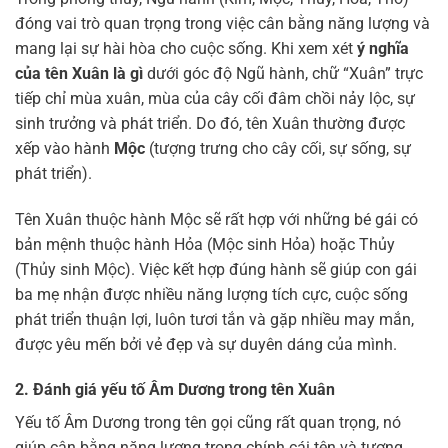
đóng vai trò quan trọng trong việc cân bằng năng lượng và
mang lại sự hài hòa cho cuộc sống. Khi xem xét
ý nghĩa
của tên Xuân là gì
dưới góc độ Ngũ hành, chữ “Xuân” trực
tiếp chỉ mùa xuân, mùa của cây cối đâm chồi nảy lộc, sự
sinh trưởng và phát triển. Do đó, tên Xuân thường được
xếp vào hành
Mộc
(tượng trưng cho cây cối, sự sống, sự
phát triển).
Tên Xuân thuộc hành Mộc sẽ rất hợp với những bé gái có
bản mệnh thuộc hành Hỏa (Mộc sinh Hỏa) hoặc Thủy
(Thủy sinh Mộc). Việc kết hợp đúng hành sẽ giúp con gái
ba mẹ nhận được nhiều năng lượng tích cực, cuộc sống
phát triển thuận lợi, luôn tươi tắn và gặp nhiều may mắn,
được yêu mến bởi vẻ đẹp và sự duyên dáng của mình.
2. Đánh giá yếu tố Âm Dương trong tên Xuân
Yếu tố Âm Dương trong tên gọi cũng rất quan trọng, nó
giúp cân bằng năng lượng trong chính cái tên và tương