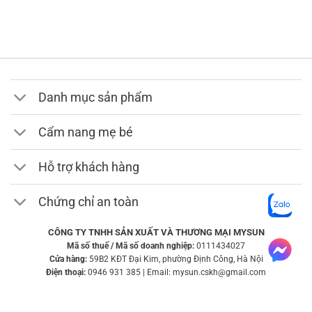
giá:
từ
219,000 ₫
đến
249,000 ₫
Danh mục sản phẩm
Cẩm nang mẹ bé
Hỗ trợ khách hàng
Chứng chỉ an toàn
CÔNG TY TNHH SẢN XUẤT VÀ THƯƠNG MẠI MYSUN
Mã số thuế / Mã số doanh nghiệp:
0111434027
Cửa hàng:
59B2 KĐT Đại Kim, phường Định Công, Hà Nội
Điện thoại:
0946 931 385 | Email: mysun.cskh@gmail.com