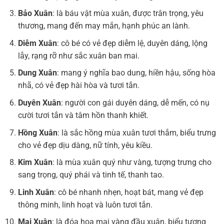
Bảo Xuân
: là báu vật mùa xuân, được trân trọng, yêu
thương, mang đến may mắn, hạnh phúc an lành.
Diễm Xuân
: cô bé có vẻ đẹp diễm lệ, duyên dáng, lộng
lẫy, rạng rỡ như sắc xuân ban mai.
Dung Xuân
: mang ý nghĩa bao dung, hiền hậu, sống hòa
nhã, có vẻ đẹp hài hòa và tươi tắn.
Duyên Xuân
: người con gái duyên dáng, dễ mến, có nụ
cười tươi tắn và tâm hồn thanh khiết.
Hồng Xuân
: là sắc hồng mùa xuân tươi thắm, biểu trưng
cho vẻ đẹp dịu dàng, nữ tính, yêu kiều.
Kim Xuân
: là mùa xuân quý như vàng, tượng trưng cho
sang trọng, quý phái và tinh tế, thanh tao.
Linh Xuân
: cô bé nhanh nhẹn, hoạt bát, mang vẻ đẹp
thông minh, linh hoạt và luôn tươi tắn.
Mai Xuân
: là đóa hoa mai vàng đầu xuân, biểu tượng