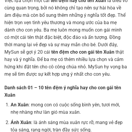
Việc lựa chọn một cái
tên đệm hay cho tên Xuân
là điều vô
cùng quan trọng, bởi nó không chỉ tạo nên sự hài hòa về
âm điệu mà còn bổ sung thêm những ý nghĩa tốt đẹp. Thể
hiện trọn vẹn tình yêu thương và mong ước của ba mẹ
dành cho con yêu. Ba mẹ luôn mong muốn con gái mình
có một cái tên thật đặc biệt, độc đáo và ấn tượng. Đồng
thời mang lại vẻ đẹp và sự may mắn cho bé. Dưới đây,
MySun sẽ gợi ý 20 cái
tên đệm cho con gái tên Xuân
thật
hay và ý nghĩa. Để ba mẹ có thêm nhiều lựa chọn và cảm
hứng khi đặt tên cho cô công chúa nhỏ. MySun hy vọng ba
mẹ sẽ tìm được sự kết hợp ưng ý nhất cho con yêu.
Danh sách 01 – 10 tên đệm ý nghĩa hay cho con gái tên
Xuân
An Xuân
: mong con có cuộc sống bình yên, tươi mới,
nhẹ nhàng như làn gió mùa xuân.
Ánh Xuân
: là ánh sáng mùa xuân rực rỡ, mang vẻ đẹp
tỏa sáng, rạng ngời, tràn đầy sức sống.