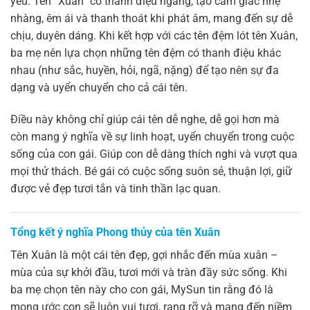
yêu. Tên “Xuân” có thanh điệu ngang, tạo cảm giác nhẹ
nhàng, êm ái và thanh thoát khi phát âm, mang đến sự dễ
chịu, duyên dáng. Khi kết hợp với các tên đệm lót tên Xuân,
ba mẹ nên lựa chọn những tên đệm có thanh điệu khác
nhau (như sắc, huyền, hỏi, ngã, nặng) để tạo nên sự đa
dạng và uyển chuyển cho cả cái tên.
Điều này không chỉ giúp cái tên dễ nghe, dễ gọi hơn mà
còn mang ý nghĩa về sự linh hoạt, uyển chuyển trong cuộc
sống của con gái. Giúp con dễ dàng thích nghi và vượt qua
mọi thử thách. Bé gái có cuộc sống suôn sẻ, thuận lợi, giữ
được vẻ đẹp tươi tắn và tinh thần lạc quan.
Tổng kết ý nghĩa Phong thủy của tên Xuân
Tên Xuân là một cái tên đẹp, gợi nhắc đến mùa xuân –
mùa của sự khởi đầu, tươi mới và tràn đầy sức sống. Khi
ba mẹ chọn tên này cho con gái, MySun tin rằng đó là
mong ước con sẽ luôn vui tươi, rạng rỡ và mang đến niềm