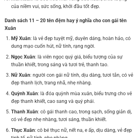
của niềm vui, sức sống, khởi đầu tốt đẹp.
Danh sách 11 – 20 tên đệm hay ý nghĩa cho con gái tên
Xuân
Mỹ Xuân
: là vẻ đẹp tuyệt mỹ, duyên dáng, hoàn hảo, có
dung mạo cuốn hút, nữ tính, rạng ngời.
Ngọc Xuân
: là viên ngọc quý giá, biểu tượng của sự
thuần khiết, trong sáng và tươi trẻ, thanh tao.
Nữ Xuân
: người con gái nữ tính, dịu dàng, tươi tắn, có vẻ
đẹp thanh lịch, trang nhã, nhẹ nhàng.
Quỳnh Xuân
: là đóa quỳnh mùa xuân, biểu trưng cho vẻ
đẹp thanh khiết, cao sang và quý phái.
Thanh Xuân
: cô gái thanh cao, trong sạch, sống giản dị,
có vẻ đẹp nhẹ nhàng, tươi sáng, thuần khiết.
Thục Xuân
: cô bé thục nữ, nết na, e ấp, dịu dàng, vẻ đẹp
tinh tế, nữ tính, nhẹ nhàng.