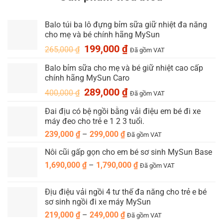
Balo túi ba lô đựng bỉm sữa giữ nhiệt đa năng
cho mẹ và bé chính hãng MySun
Giá
Giá
199,000
₫
265,000
₫
Đã gồm VAT
gốc
hiện
Balo bỉm sữa cho mẹ và bé giữ nhiệt cao cấp
là:
tại
chính hãng MySun Caro
265,000 ₫.
là:
199,000 ₫.
Giá
Giá
289,000
₫
400,000
₫
Đã gồm VAT
gốc
hiện
Đai địu có bệ ngồi bằng vải điệu em bé đi xe
là:
tại
máy đeo cho trẻ e 1 2 3 tuổi.
400,000 ₫.
là:
289,000 ₫.
Khoảng
239,000
₫
–
299,000
₫
Đã gồm VAT
giá:
Nôi cũi gấp gọn cho em bé sơ sinh MySun Base
từ
Khoảng
1,690,000
₫
–
1,790,000
239,000 ₫
₫
Đã gồm VAT
giá:
đến
từ
299,000 ₫
Địu điệu vải ngồi 4 tư thế đa năng cho trẻ e bé
1,690,000 ₫
sơ sinh ngồi đi xe máy MySun
đến
Khoảng
219,000
₫
–
249,000
₫
Đã gồm VAT
1,790,000 ₫