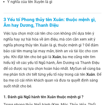
Ý nghĩa của tên Xuyên là gì
3 Yếu tố Phong thủy tên Xuân: thuộc mệnh gì,
Âm hay Dương, Thanh Điệu
Việc lựa chọn một cái tên cho con không chỉ dựa trên ý
nghĩa hay sự hài hòa về âm điệu, mà còn cần xem xét ý
nghĩa phong thủy tên Xuân là gì, thuộc mệnh gì ? Để đảm
bảo cái tên mang lại may mắn, bình an và tài lộc cho con
yêu. Khi đặt tên cho bé gái là
Xuân
, ba mẹ cũng nên tìm
hiểu kỹ về các yếu tố Ngũ hành, Âm Dương và Thanh Điệu
để có được sự lựa chọn hoàn hảo nhất. MySun sẽ cùng ba
mẹ phân tích chi tiết từng yếu tố này trong cái tên
Xuân
. Để
ba mẹ có cái nhìn khách quan và đưa ra quyết định sáng
suốt nhất cho bé.
1. Đánh giá Ngũ hành tên Xuân thuộc mệnh gì ?
Trong phong thủy, Ngũ hành (Kim, Mộc, Thủy, Hỏa, Thổ)