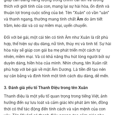
thích với giới tính của con, mang lại sự hài hòa, ổn định và
thuận lợi trong cuộc sống của bé. Tên “Xuân” có vần “uân”
và thanh ngang, thường mang tính chất
Âm
do âm tiết
trầm, kéo dài và có sự mềm mại, uyển chuyển.
Đối với bé gái, một cái tên có tính Âm như Xuân là rất phù
hợp, thể hiện sự dịu dàng, nữ tính, thùy mị và tinh tế. Sự hài
hòa này sẽ giúp con gái ba mẹ phát triển một cách tự
nhiên, mềm mại. Và có khả năng thu hút lòng người bởi sự
duyên dáng, hiền hòa của mình. Nhìn chung, tên Xuân rất
phù hợp với bé gái về mặt Âm Dương. Là tiền đề tạo nên
sự cân bằng và định hình một tính cách dịu dàng, dễ mến.
3. Đánh giá yếu tố Thanh Điệu trong tên Xuân
Thanh điệu là một yếu tố quan trọng trong tiếng Việt, ảnh
hưởng đến sự lưu loát và cảm giác khi phát âm tên, đồng
thời có thể tác động đến tính cách và vận mệnh của con