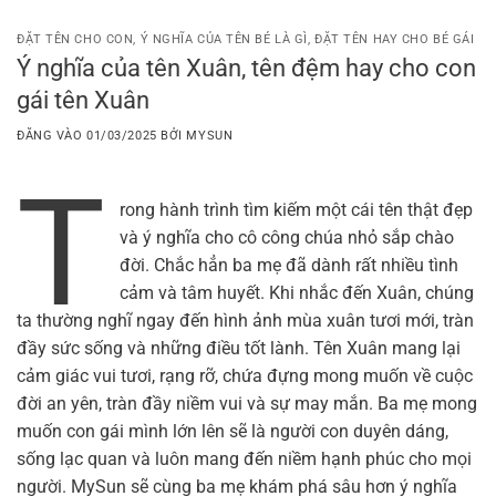
Bỏ
qua
ĐẶT TÊN CHO CON
,
Ý NGHĨA CỦA TÊN BÉ LÀ GÌ
,
ĐẶT TÊN HAY CHO BÉ GÁI
Ý nghĩa của tên Xuân, tên đệm hay cho con
nội
gái tên Xuân
dung
ĐĂNG VÀO
01/03/2025
BỞI
MYSUN
T
rong hành trình tìm kiếm một cái tên thật đẹp
và ý nghĩa cho cô công chúa nhỏ sắp chào
đời. Chắc hẳn ba mẹ đã dành rất nhiều tình
cảm và tâm huyết. Khi nhắc đến Xuân, chúng
ta thường nghĩ ngay đến hình ảnh mùa xuân tươi mới, tràn
đầy sức sống và những điều tốt lành. Tên Xuân mang lại
cảm giác vui tươi, rạng rỡ, chứa đựng mong muốn về cuộc
đời an yên, tràn đầy niềm vui và sự may mắn. Ba mẹ mong
muốn con gái mình lớn lên sẽ là người con duyên dáng,
sống lạc quan và luôn mang đến niềm hạnh phúc cho mọi
người. MySun sẽ cùng ba mẹ khám phá sâu hơn ý nghĩa