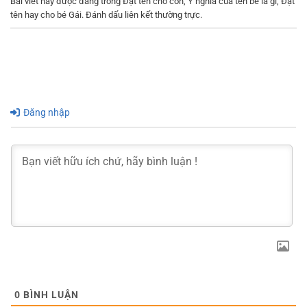
Bài viết này được đăng trong
Đặt tên cho con
,
Ý nghĩa của tên bé là gì
,
Đặt
tên hay cho bé Gái
. Đánh dấu
liên kết thường trực
.
Đăng nhập
0
BÌNH LUẬN