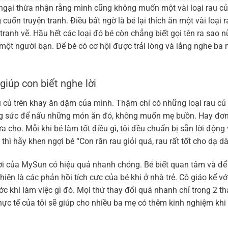
ngại thừa nhận rằng mình cũng không muốn một vài loại rau củ
cuốn truyện tranh. Điều bất ngờ là bé lại thích ăn một vài loại 
tranh vẽ. Hầu hết các loại đó bé còn chẳng biết gọi tên ra sao n
 một người bạn. Để bé có cơ hội được trải lòng và lắng nghe ba
 giúp con biết nghe lời
u củ trên khay ăn dặm của mình. Thậm chí có những loại rau củ
công sức để nấu những món ăn đó, không muốn mẹ buồn. Hay đơn
a cho. Mỗi khi bé làm tốt điều gì, tôi đều chuẩn bị sẵn lời động 
 thì hãy khen ngợi bé “Con răn rau giỏi quá, rau rất tốt cho dạ dà
lời của MySun có hiệu quả nhanh chóng. Bé biết quan tâm và để 
n là các phản hồi tích cực của bé khi ở nhà trẻ. Cô giáo kể với
ớc khi làm việc gì đó. Mọi thứ thay đổi quá nhanh chỉ trong 2 t
ực tế của tôi sẽ giúp cho nhiều ba mẹ có thêm kinh nghiệm khi