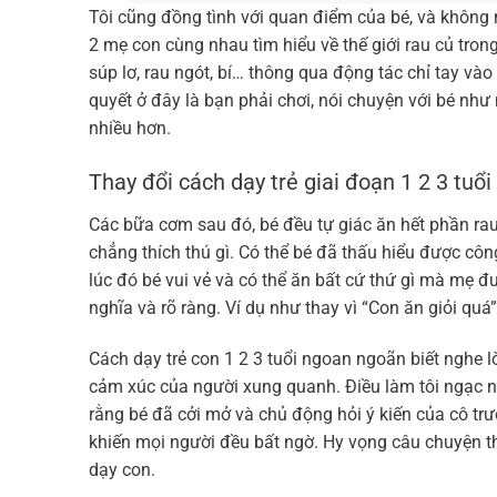
Tôi cũng đồng tình với quan điểm của bé, và không 
2 mẹ con cùng nhau tìm hiểu về thế giới rau củ trong 
súp lơ, rau ngót, bí… thông qua động tác chỉ tay vào 
quyết ở đây là bạn phải chơi, nói chuyện với bé như
nhiều hơn.
Thay đổi cách dạy trẻ giai đoạn 1 2 3 tuổi
Các bữa cơm sau đó, bé đều tự giác ăn hết phần ra
chẳng thích thú gì. Có thể bé đã thấu hiểu được 
lúc đó bé vui vẻ và có thể ăn bất cứ thứ gì mà mẹ đư
nghĩa và rõ ràng. Ví dụ như thay vì “Con ăn giỏi quá”
Cách dạy trẻ con 1 2 3 tuổi ngoan ngoãn biết nghe 
cảm xúc của người xung quanh. Điều làm tôi ngạc nhiê
rằng bé đã cởi mở và chủ động hỏi ý kiến của cô trư
khiến mọi người đều bất ngờ. Hy vọng câu chuyện th
dạy con.