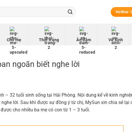
Hotline:
Cho mẹ
Thời trang
Ăn dặm
Vệ sinh
oan ngoãn biết nghe lời
 – 32 tuổi sinh sống tại Hải Phòng. Nội dung kể về kinh nghi
 nghe lời. Sau khi được sự đồng ý từ chị, MySun xin chia sẻ lại 
 được cho nhiều ba mẹ có con từ 1 – 3 tuổi.