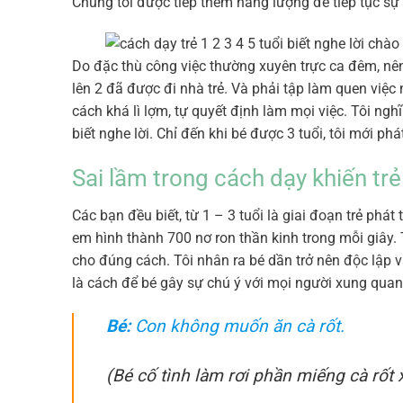
Chúng tôi được tiếp thêm năng lượng để tiếp tục sự
Do đặc thù công việc thường xuyên trực ca đêm, nên 
lên 2 đã được đi nhà trẻ. Và phải tập làm quen việ
cách khá lì lợm, tự quyết định làm mọi việc. Tôi ngh
biết nghe lời. Chỉ đến khi bé được 3 tuổi, tôi mới p
Sai lầm trong cách dạy khiến trẻ 
Các bạn đều biết, từ 1 – 3 tuổi là giai đoạn trẻ phát
em hình thành 700 nơ ron thần kinh trong mỗi giây.
cho đúng cách. Tôi nhân ra bé dần trở nên độc lập 
là cách để bé gây sự chú ý với mọi người xung qua
Bé:
Con không muốn ăn cà rốt.
(Bé cố tình làm rơi phần miếng cà rốt