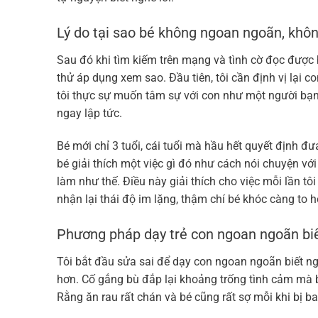
Lý do tại sao bé không ngoan ngoãn, không
Sau đó khi tìm kiếm trên mạng và tình cờ đọc được 
thử áp dụng xem sao. Đầu tiên, tôi cần định vị lại 
tôi thực sự muốn tâm sự với con như một người bạn
ngay lập tức.
Bé mới chỉ 3 tuổi, cái tuổi mà hầu hết quyết định đư
bé giải thích một việc gì đó như cách nói chuyện vớ
làm như thế. Điều này giải thích cho việc mỗi lần tô
nhận lại thái độ im lặng, thậm chí bé khóc càng to h
Phương pháp dạy trẻ con ngoan ngoãn bi
Tôi bắt đầu sửa sai để dạy con ngoan ngoãn biết ngh
hơn. Cố gắng bù đắp lại khoảng trống tình cảm mà b
Rằng ăn rau rất chán và bé cũng rất sợ mỗi khi bị 