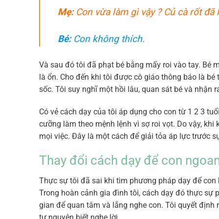
Mẹ:
Con vừa làm gì vậy ? Củ cà rốt đã l
Bé:
Con không thích.
Và sau đó tôi đã phạt bé bằng mấy roi vào tay. Bé 
là ổn. Cho đến khi tôi được cô giáo thông báo là bé 
sốc. Tôi suy nghĩ một hồi lâu, quan sát bé và nhận r
Có vẻ cách dạy của tôi áp dụng cho con từ 1 2 3 tuổ
cưỡng làm theo mệnh lệnh vì sợ roi vọt. Do vậy, khi
mọi việc. Đây là một cách để giải tỏa áp lực trước 
Thay đổi cách dạy để con ngoan
Thực sự tôi đã sai khi tìm phương pháp dạy để con bi
Trong hoàn cảnh gia đình tôi, cách dạy đó thực sự p
gian để quan tâm và lắng nghe con. Tôi quyết định 
tự nguyện biết nghe lời.