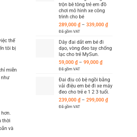
139,000 ₫
trộn bê tông trẻ em đồ
chơi mô hình xe công
trình cho bé
Khoảng
289,000
₫
–
339,000
₫
giá:
Đã gồm VAT
từ
iệc thế
Dây đai dắt em bé đi
289,000 ₫
n tôi bị
dạo, vòng đeo tay chống
đến
lạc cho trẻ MySun.
339,000 ₫
Khoảng
59,000
₫
–
99,000
₫
giá:
Đã gồm VAT
chỉ miễn
từ
u như
Đai địu có bệ ngồi bằng
59,000 ₫
vải điệu em bé đi xe máy
đến
đeo cho trẻ e 1 2 3 tuổi.
99,000 ₫
Khoảng
239,000
₫
–
299,000
₫
giá:
Đã gồm VAT
từ
 hơn.
239,000 ₫
 thời
đến
goãn và
299,000 ₫