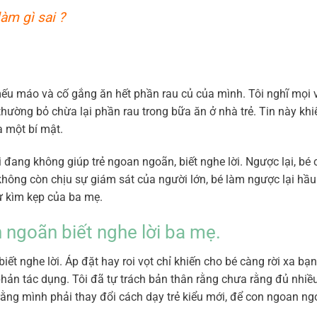
àm gì sai ?
mếu máo và cố gắng ăn hết phần rau củ của mình. Tôi nghĩ mọi v
thường bỏ chừa lại phần rau trong bữa ăn ở nhà trẻ. Tin này khiế
a một bí mật.
i đang không giúp trẻ ngoan ngoãn, biết nghe lời. Ngược lại, bé 
 không còn chịu sự giám sát của người lớn, bé làm ngược lại hầ
sự kìm kẹp của ba mẹ.
 ngoãn biết nghe lời ba mẹ.
ết nghe lời. Áp đặt hay roi vọt chỉ khiến cho bé càng rời xa bạn
hản tác dụng. Tôi đã tự trách bản thân rằng chưa rằng đủ nhiều
rằng mình phải thay đổi cách dạy trẻ kiểu mới, để con ngoan n