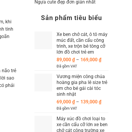
Ngựa cute đẹp đơn giản nhất
Sản phẩm tiêu biểu
m, khi
nh tính
Xe ben chở cát, ô tô máy
ngoãn
múc đất, cần cẩu công
trình, xe trộn bê tông cỡ
lớn đồ chơi trẻ em
Khoảng
89,000
₫
–
169,000
₫
giá:
Đã gồm VAT
 não trẻ
từ
Vương miện công chúa
89,000 ₫
lời sao
hoàng gia pha lê size trẻ
đến
có phải
em cho bé gái cài tóc
169,000 ₫
sinh nhật
Khoảng
69,000
₫
–
139,000
₫
giá:
Đã gồm VAT
từ
Máy xúc đồ chơi loại to
69,000 ₫
xe cần cẩu cỡ lớn xe ben
đến
chở cát công trường xe