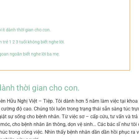
i ít dành thời gian cho con.
 trẻ 1 2 3 tuổi không biết nghe lời.
goan ngoãn biết nghe lời ba mẹ.
 dành thời gian cho con.
viên Hữu Nghị Việt – Tiệp. Tôi dành hơn 5 năm làm việc tại khoa
 cường độ cao. Chúng tôi luôn trong trạng thái sẵn sàng túc trự
iật sự sống cho bệnh nhân. Từ việc sơ – cấp cứu, tư vấn và trả 
móc, cho bệnh nhân ăn thông, dọn vệ sinh… Các bác sĩ như tôi 
úc trong công việc. Nhìn thấy bệnh nhân dần dần hồi phục ra v