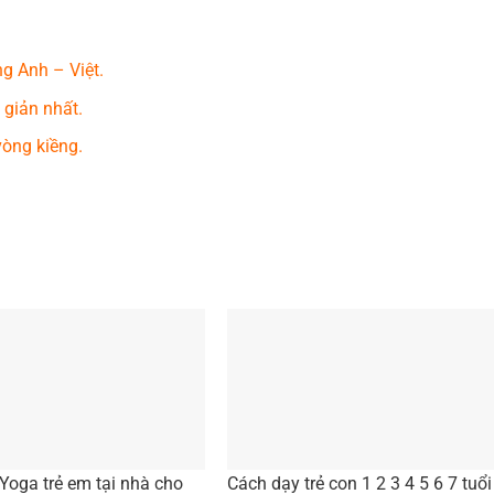
ng Anh – Việt.
 giản nhất.
vòng kiềng.
 Yoga trẻ em tại nhà cho
Cách dạy trẻ con 1 2 3 4 5 6 7 tuổi