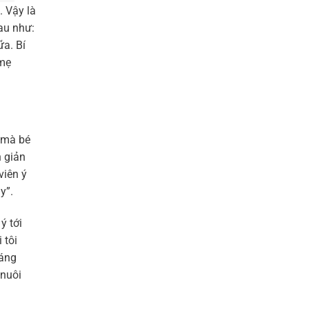
. Vậy là
rau như:
ữa. Bí
 mẹ
 mà bé
 giản
viên ý
y”.
ý tới
 tôi
háng
 nuôi