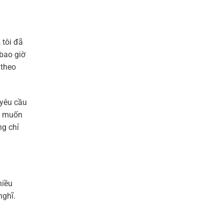
tôi đã
 bao giờ
 theo
 yêu cầu
bé muốn
ng chỉ
hiều
nghĩ.