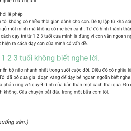
 nghiệp cứu người.
tôi không có nhiều thời gian dành cho con. Bé tự lập từ khá sớ
c ngủ một mình mà không có mẹ bên cạnh. Từ đó hình thành thà
ĩ cách dạy trẻ từ 1 2 3 tuổi của mình là đúng vì con vẫn ngoan 
hát hiện ra cách dạy con của mình có vấn đề.
1 2 3 tuổi không biết nghe lời.
 triển bộ não nhanh nhất trong suốt cuộc đời. Điều đó có nghĩa là
 Tôi đã bỏ qua giai đoạn vàng để dạy bé ngoan ngoãn biết nghe 
và phản ứng với quyết định của bản thân một cách thái quá. Đó 
nh không. Câu chuyện bắt đầu trong một bữa cơm tối.
 xuống sàn.)