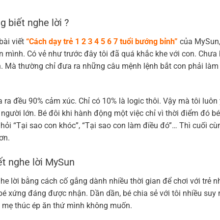
 biết nghe lời ?
bài viết
“
Cách dạy trẻ 1 2 3 4 5 6 7 tuổi bướng bỉnh
”
của MySun, 
con mình. Có vẻ như trước đây tôi đã quá khắc khe với con. Chưa
. Mà thường chỉ đưa ra những câu mệnh lệnh bắt con phải làm
a ra đều 90% cảm xúc. Chỉ có 10% là logic thôi. Vậy mà tôi luôn
i người lớn. Bé đôi khi hành động một việc chỉ vì thời điểm đó 
i hỏi “Tại sao con khóc”, “Tại sao con làm điều đó”… Thì cuối cù
ơn.
ết nghe lời MySun
e lời bằng cách cố gắng dành nhiều thời gian để chơi với trẻ n
é xứng đáng được nhận. Dần dần, bé chia sẻ với tôi nhiều suy 
ba mẹ thúc ép ăn thứ mình không muốn.