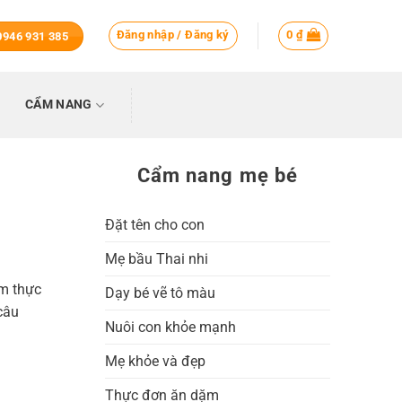
Đăng nhập / Đăng ký
0
₫
 0946 931 385
CẨM NANG
Cẩm nang mẹ bé
Đặt tên cho con
Mẹ bầu Thai nhi
ệm thực
Dạy bé vẽ tô màu
câu
Nuôi con khỏe mạnh
Mẹ khỏe và đẹp
Thực đơn ăn dặm