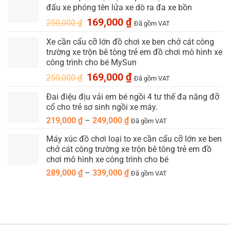
đấu xe phóng tên lửa xe dò ra đa xe bồn
1,200,000 ₫.
là:
899,000 ₫.
Giá
Giá
169,000
₫
250,000
₫
Đã gồm VAT
gốc
hiện
Xe cần cẩu cỡ lớn đồ chơi xe ben chở cát công
là:
tại
trường xe trộn bê tông trẻ em đồ chơi mô hình xe
250,000 ₫.
là:
công trình cho bé MySun
169,000 ₫.
Giá
Giá
169,000
₫
250,000
₫
Đã gồm VAT
gốc
hiện
Đai điệu địu vải em bé ngồi 4 tư thế đa năng đỡ
là:
tại
cổ cho trẻ sơ sinh ngồi xe máy.
250,000 ₫.
là:
169,000 ₫.
Khoảng
219,000
₫
–
249,000
₫
Đã gồm VAT
giá:
Máy xúc đồ chơi loại to xe cần cẩu cỡ lớn xe ben
từ
chở cát công trường xe trộn bê tông trẻ em đồ
219,000 ₫
chơi mô hình xe công trình cho bé
đến
Khoảng
289,000
₫
–
339,000
₫
249,000 ₫
Đã gồm VAT
giá:
từ
289,000 ₫
đến
339,000 ₫