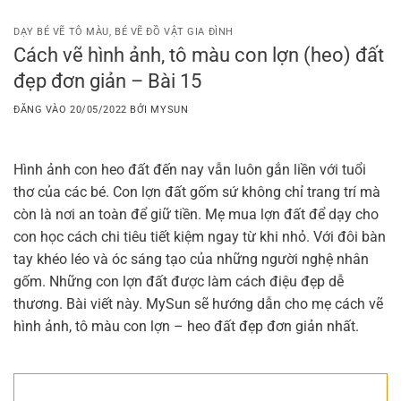
Bỏ
qua
DẠY BÉ VẼ TÔ MÀU
,
BÉ VẼ ĐỒ VẬT GIA ĐÌNH
Cách vẽ hình ảnh, tô màu con lợn (heo) đất
nội
đẹp đơn giản – Bài 15
dung
ĐĂNG VÀO
20/05/2022
BỞI
MYSUN
Hình ảnh con heo đất đến nay vẫn luôn gắn liền với tuổi
thơ của các bé. Con lợn đất gốm sứ không chỉ trang trí mà
còn là nơi an toàn để giữ tiền. Mẹ mua lợn đất để dạy cho
con học cách chi tiêu tiết kiệm ngay từ khi nhỏ. Với đôi bàn
tay khéo léo và óc sáng tạo của những người nghệ nhân
gốm. Những con lợn đất được làm cách điệu đẹp dễ
thương. Bài viết này. MySun sẽ hướng dẫn cho mẹ cách vẽ
hình ảnh, tô màu con lợn – heo đất đẹp đơn giản nhất.