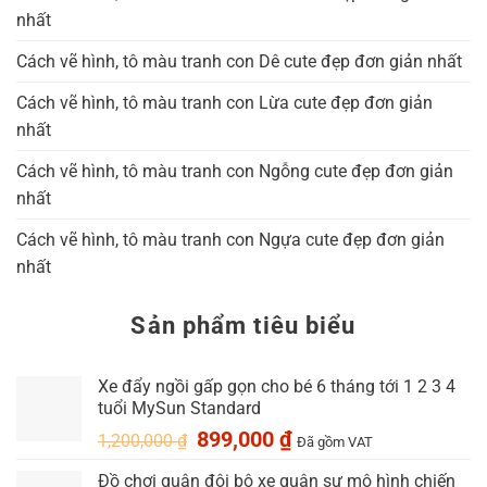
nhất
Cách vẽ hình, tô màu tranh con Dê cute đẹp đơn giản nhất
Cách vẽ hình, tô màu tranh con Lừa cute đẹp đơn giản
nhất
Cách vẽ hình, tô màu tranh con Ngỗng cute đẹp đơn giản
nhất
Cách vẽ hình, tô màu tranh con Ngựa cute đẹp đơn giản
nhất
Sản phẩm tiêu biểu
Xe đẩy ngồi gấp gọn cho bé 6 tháng tới 1 2 3 4
tuổi MySun Standard
Giá
Giá
899,000
₫
1,200,000
₫
Đã gồm VAT
gốc
hiện
Đồ chơi quân đội bộ xe quân sự mô hình chiến
là:
tại