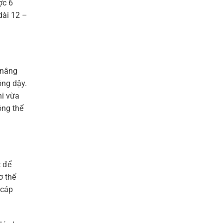
ợc 6
dài 12 –
 nâng
ồng dậy.
hi vừa
ông thể
c để
ơ thể
 cáp