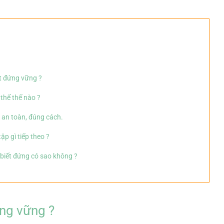
ết đứng vững ?
thế thế nào ?
 an toàn, đúng cách.
tập gì tiếp theo ?
 biết đứng có sao không ?
ứng vững ?