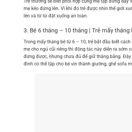
Trẻ thường sẽ biết phối hợp cùng mẹ tập đứng dậy v
mẹ kéo đứng lên. Vì khi đó trẻ được nhìn thế giới 
lên và từ từ đặt xuống an toàn.
3. Bé 6 tháng – 10 tháng | Trẻ mấy tháng 
Trong mấy tháng bé từ 6 – 10, trẻ bắt đầu biết cách
mẹ cho ngủ cũi riêng thì động tác này diễn ra sớm 
đứng được, nhưng chưa đủ để giữ thăng bằng. Đây cũ
đình có thể tập cho bé vịn thành giường, ghế sof