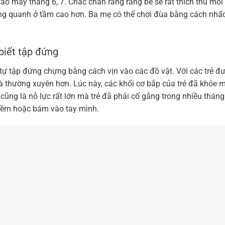
ào mấy tháng 6, 7. Chắc chắn rằng rằng bé sẽ rất thích thú mỗi 
xung quanh ở tầm cao hơn. Ba mẹ có thể chơi đùa bằng cách nhấ
biết tập đứng
 tự tập đứng chựng bằng cách vịn vào các đồ vật. Với các trẻ đ
và thường xuyên hơn. Lúc này, các khối cơ bắp của trẻ đã khỏe 
ng là nỗ lực rất lớn mà trẻ đã phải cố gắng trong nhiều tháng
a mềm hoặc bám vào tay mình.