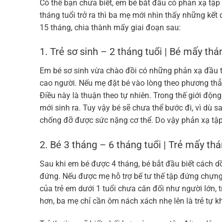
Có thể bạn chưa biết, em bé bắt đầu có phản xạ tập
tháng tuổi trở ra thì ba mẹ mới nhìn thấy những kết
15 tháng, chia thành mấy giai đoạn sau:
1. Trẻ sơ sinh – 2 tháng tuổi | Bé mấy thá
Em bé sơ sinh vừa chào đồi có những phản xạ đầu 
cao người. Nếu mẹ đặt bé vào lòng theo phương thẳ
Điều này là thuận theo tự nhiên. Trong thế giới độn
mới sinh ra. Tuy vậy bé sẽ chưa thể bước đi, vì dù s
chống đỡ được sức nặng cơ thể. Do vậy phản xạ tập
2. Bé 3 tháng – 6 tháng tuổi | Trẻ mấy th
Sau khi em bé được 4 tháng, bé bắt đầu biết cách d
đứng. Nếu được mẹ hỗ trợ bế tư thế tập đứng chựng,
của trẻ em dưới 1 tuổi chưa cân đối như người lớn, 
hơn, ba mẹ chỉ cần ôm nách xách nhẹ lên là trẻ tự 