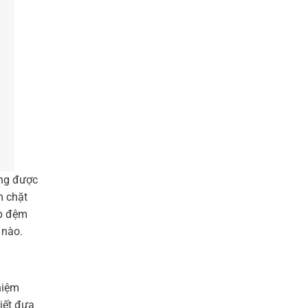
ông được
m chặt
ớp đệm
 nào.
hiệm
iết đưa