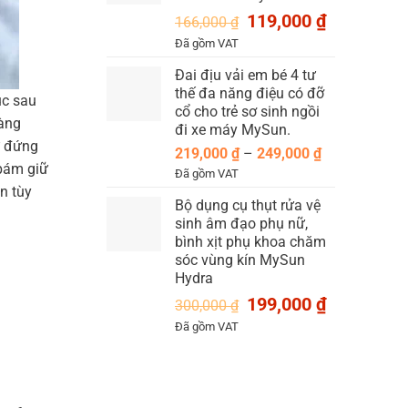
189,000 ₫
Giá
Giá
119,000
₫
166,000
₫
gốc
hiện
Đã gồm VAT
là:
tại
Đai địu vải em bé 4 tư
166,000 ₫.
là:
thế đa năng điệu có đỡ
119,000 ₫.
úc sau
cổ cho trẻ sơ sinh ngồi
sàng
đi xe máy MySun.
ự đứng
Khoảng
219,000
₫
–
249,000
₫
 bám giữ
giá:
Đã gồm VAT
từ
n tùy
Bộ dụng cụ thụt rửa vệ
219,000 ₫
sinh âm đạo phụ nữ,
đến
bình xịt phụ khoa chăm
249,000 ₫
sóc vùng kín MySun
Hydra
Giá
Giá
199,000
₫
300,000
₫
gốc
hiện
Đã gồm VAT
là:
tại
300,000 ₫.
là:
199,000 ₫.