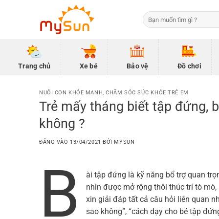
Bỏ
Tìm
qua
kiếm:
nội
dung
Trang chủ
Xe bé
Bảo vệ
Đồ chơi
NUÔI CON KHỎE MẠNH
,
CHĂM SÓC SỨC KHỎE TRẺ EM
Trẻ mấy tháng biết tập đứng, 
không ?
ĐĂNG VÀO
13/04/2021
BỞI
MYSUN
B
ài tập đứng là kỹ năng bổ trợ quan trọ
nhìn được mở rộng thôi thúc trí tò mò
xin giải đáp tất cả câu hỏi liên quan 
sao không”, “cách dạy cho bé tập đ