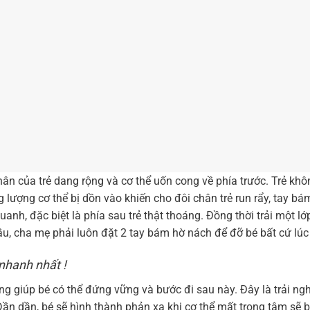
hân của trẻ dang rộng và cơ thể uốn cong về phía trước. Trẻ kh
g lượng cơ thể bị dồn vào khiến cho đôi chân trẻ run rẩy, tay bá
anh, đặc biệt là phía sau trẻ thật thoáng. Đồng thời trải một l
, cha mẹ phải luôn đặt 2 tay bám hờ nách để đỡ bé bất cứ lúc
nhanh nhất !
ng giúp bé có thể đứng vững và bước đi sau này. Đây là trải ng
Dần dần, bé sẽ hình thành phản xạ khi cơ thể mất trọng tâm sẽ b