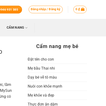
Đăng nhập / Đăng ký
0
₫
 0946 931 385
CẨM NANG
Cẩm nang mẹ bé
o
Đặt tên cho con
Mẹ bầu Thai nhi
Dạy bé vẽ tô màu
ợc, tầm
Nuôi con khỏe mạnh
, MySun
Mẹ khỏe và đẹp
đứng có
Thực đơn ăn dặm