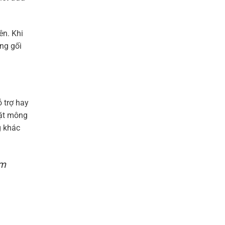
ên. Khi
ùng gối
 trợ hay
đặt mông
g khác
ềm