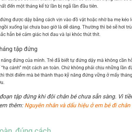
mất đến một tháng kể từ lần bị ngã lần đầu tiên.
ự đứng được dậy bằng cách vịn vào đồ vật hoặc nhờ ba mẹ kéo l
ngồi xuống lại chưa bao giờ là dễ dàng. Thường thì bé sẽ hơi tr
ắc hẳn bé cảm giác hơi đau và lại khóc thút thít.
 tháng tập đứng
kỹ năng đứng của mình. Trẻ đã biết tự đứng dậy mà không cần hỗ
 để “hạ cánh” một cách an toàn. Chứ không phải chịu những lần 
 thì thời điểm mà bé thành thạo kỹ năng đứng vững ở mấy thán
ỡu.
đoạn tập đứng khi đôi chân bé chưa sẵn sàng. Vì ti
Xem thêm:
Nguyên nhân và dấu hiệu ở em bé đi chân
oàn, đúng cách.