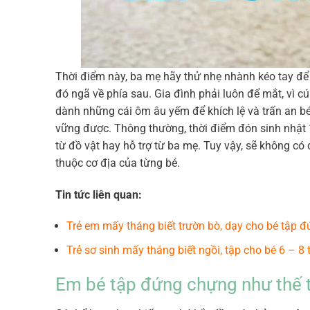
Thời điểm này, ba mẹ hãy thử nhẹ nhành kéo tay để
đó ngã về phía sau. Gia đình phải luôn để mắt, vì c
dành những cái ôm âu yếm để khích lệ và trấn an bé
vững được. Thông thường, thời điểm đón sinh nhật 
từ đồ vật hay hỗ trợ từ ba mẹ. Tuy vậy, sẽ không có
thuộc cơ địa của từng bé.
Tin tức liên quan:
Trẻ em mấy tháng biết trườn bò, dạy cho bé tập đ
Trẻ sơ sinh mấy tháng biết ngồi, tập cho bé 6 – 8 
Em bé tập đứng chựng như thế t