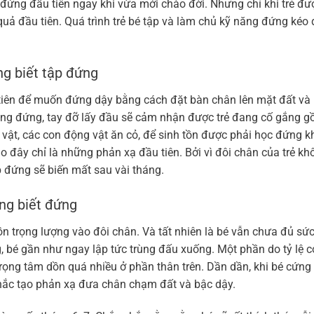
 đứng đầu tiên ngay khi vừa mới chào đời. Nhưng chỉ khi trẻ đư
 quả đầu tiên. Quá trình trẻ bé tập và làm chủ kỹ năng đứng kéo 
ng biết tập đứng
tiên để muốn đứng dậy bằng cách đặt bàn chân lên mặt đất và
ng đứng, tay đỡ lấy đầu sẽ cảm nhận được trẻ đang cố gắng g
g vật, các con động vật ăn cỏ, để sinh tồn được phải học đứng k
ao đây chỉ là những phản xạ đầu tiên. Bởi vì đôi chân của trẻ kh
 đứng sẽ biến mất sau vài tháng.
áng biết đứng
ồn trọng lượng vào đôi chân. Và tất nhiên là bé vẫn chưa đủ sứ
 bé gần như ngay lập tức trùng đấu xuống. Một phần do tỷ lệ c
trọng tâm dồn quá nhiều ở phần thân trên. Dần dần, khi bé cứng
khắc tạo phản xạ đưa chân chạm đất và bậc dậy.