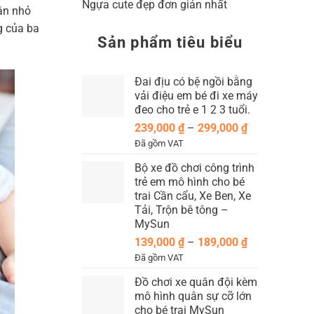
Ngựa cute đẹp đơn giản nhất
ân nhỏ
g của ba
Sản phẩm tiêu biểu
Đai địu có bệ ngồi bằng
vải điệu em bé đi xe máy
đeo cho trẻ e 1 2 3 tuổi.
Khoảng
239,000
₫
–
299,000
₫
giá:
Đã gồm VAT
từ
Bộ xe đồ chơi công trình
239,000 ₫
trẻ em mô hình cho bé
đến
trai Cần cẩu, Xe Ben, Xe
299,000 ₫
Tải, Trộn bê tông –
MySun
Khoảng
139,000
₫
–
189,000
₫
giá:
Đã gồm VAT
từ
Đồ chơi xe quân đội kèm
139,000 ₫
mô hình quân sự cỡ lớn
đến
cho bé trai MySun