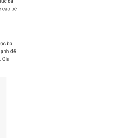
lúc ba
c cao bé
ược ba
mạnh để
. Gia