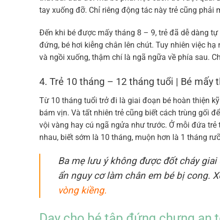
tay xuống đỡ. Chỉ riêng động tác này trẻ cũng phải 
Đến khi bé được mấy tháng 8 – 9, trẻ đã dễ dàng t
đứng, bé hơi kiễng chân lên chút. Tuy nhiên việc hạ 
và ngồi xuống, thậm chí là ngã ngữa về phía sau. Ch
4. Trẻ 10 tháng – 12 tháng tuổi | Bé mấy
Từ 10 tháng tuổi trở đi là giai đoạn bé hoàn thiện 
bám vịn. Và tất nhiên trẻ cũng biết cách trùng gối
vội vàng hay cú ngã ngửa như trước. Ở mỗi đứa trẻ
nhau, biết sớm là 10 tháng, muộn hơn là 1 tháng rư
Ba mẹ lưu ý không được đốt cháy giai 
ẩn nguy cơ làm chân em bé bị cong. 
vòng kiềng.
Dạy cho bé tập đứng chựng an t