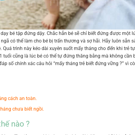
 dạy bé tập đứng dậy. Chắc hẳn bé sẽ chỉ biết đứng được một l
ú ngã có thể làm cho bé bị trấn thương và sợ hãi. Hãy luôn sẵn 
. Quá trình này kéo dài xuyên suốt mấy tháng cho đến khi trẻ t
1 tuổi cũng là lúc bé có thể tự đứng thăng bằng mà không cần
 đáp số chính xác câu hỏi “mấy tháng trẻ biết đứng vững ?” vì cò
úng cách an toàn.
tháng chưa biết ngồi.
hế nào ?