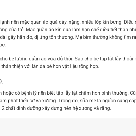
lạnh nên mặc quần áo quá dày, nặng, nhiều lớp kín bưng. Điều 
ờng của trẻ. Mặc quần áo kín quá làm hạn chế điều tiết thân nhi
ian dài gây hằn đỏ, dị ứng tổn thương. Mẹ bỉm thường không tìm 
óc.
o bé lượng quần áo vừa đủ thôi. Sao cho bé tập lật lẫy thoải 
thân thiện với làn da bé hơn vật liệu tổng hợp.
D.
n hoặc có bệnh lý nền biết tập lẫy lật chậm hơn bình thường. C
hậm phát triển cơ và xương. Trong đó, sữa mẹ là nguồn cung cấp
là 2 chất dinh dưỡng xây dựng nên hệ xương và răng.