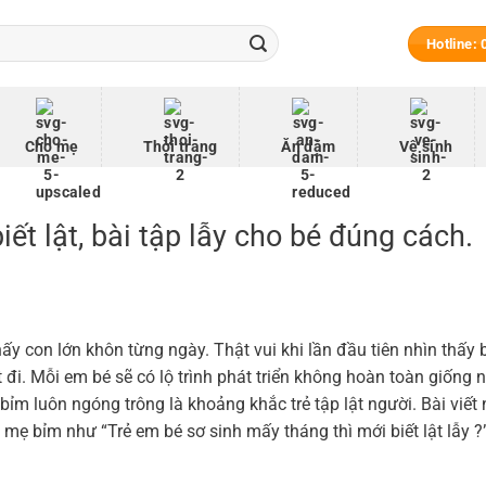
Hotline:
Cho mẹ
Thời trang
Ăn dặm
Vệ sinh
ết lật, bài tập lẫy cho bé đúng cách.
ấy con lớn khôn từng ngày. Thật vui khi lần đầu tiên nhìn thấy 
biết đi. Mỗi em bé sẽ có lộ trình phát triển không hoàn toàn giống 
ỉm luôn ngóng trông là khoảng khắc trẻ tập lật người. Bài viết 
mẹ bỉm như “Trẻ em bé sơ sinh mấy tháng thì mới biết lật lẫy ?