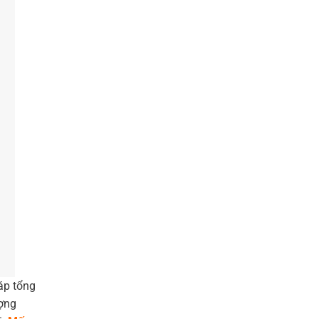
áp tổng
ượng