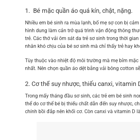
1. Bé mặc quần áo quá kín, chật, nặng.
Nhiều em bé sinh ra mùa lạnh, bố mẹ sợ con bị cảm 
hình dung làm cản trở quá trình vận động thông thư
trẻ. Các thớ vải ôm sát da trẻ sơ sinh trong thời g
nhân khó chịu của bé sơ sinh mà chỉ thấy trẻ hay kh
Tùy thuộc vào nhiệt độ môi trường mà mẹ bỉm mặc ch
nhất. Nên chọn quần áo dệt bằng vải bông cotton sẽ 
2. Cơ thể suy nhược, thiếu canxi, vitamin 
Trong mấy tháng đầu sơ sinh, các trẻ em bé sinh no
thể do cơ thể bé bị thiếu chất dẫn đến suy nhược, c
chính bồi đắp nên khối cơ. Còn canxi và vitamin D 