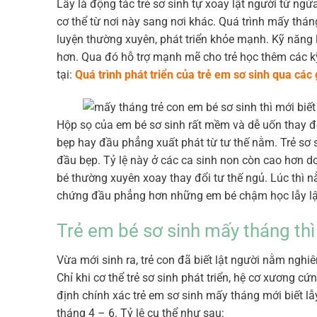
Lẫy là động tác trẻ sơ sinh tự xoay lật người từ ng
cơ thể từ nơi này sang nơi khác. Quá trình mấy tháng
luyện thường xuyên, phát triển khỏe mạnh. Kỹ năng l
hơn. Qua đó hỗ trợ mạnh mẽ cho trẻ học thêm các k
tại:
Quá trình phát triển của trẻ em sơ sinh qua các g
Hộp sọ của em bé sơ sinh rất mềm và dễ uốn thay đ
bẹp hay đầu phẳng xuất phát từ tư thế nằm. Trẻ sơ s
đầu bẹp. Tỷ lệ này ở các ca sinh non còn cao hơn do
bé thường xuyên xoay thay đổi tư thế ngủ. Lúc thì 
chứng đầu phẳng hơn những em bé chậm học lẫy lậ
Trẻ em bé sơ sinh mấy tháng thì m
Vừa mới sinh ra, trẻ con đã biết lật người nằm nghi
Chỉ khi cơ thể trẻ sơ sinh phát triển, hệ cơ xương cứ
định chính xác trẻ em sơ sinh mấy tháng mới biết lẫy
tháng 4 – 6. Tỷ lệ cụ thể như sau: