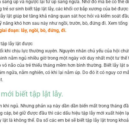
ửa sang úp và ngược lại từ úp sang ngửa. Nhờ đó mà bé có thể d
 trẻ sơ sinh biết tập lật lẫy, các khối cơ bắp xương của bé được
ẫy lật giúp bé tăng khả năng quan sát học hỏi và kiểm soát đầu
ỹ năng khó hơn sau này như ngồi, trườn, bò, đứng đi. Xem tổng
iai đoạn: lẫy, ngồi, bò, đứng, đi.
ổi khi chịu lực thường xuyên. Nguyên nhân chủ yếu của hội ch
inh nằm ngủ nhiều giờ trong một ngày với duy nhất một tư thế t
 vỏ não của trẻ thiếu tháng mềm hơn bình thường. Biết lẫy lật 
nằm ngửa, nằm nghiên, có khi lại nằm úp. Do đó ít có nguy cơ mắ
t.
ới biết tập lật lẫy.
ên khi ngủ. Nhưng phản xạ này dần dần biến mất trong tháng đầu
ng cáp, bé giữ được đầu thì các dấu hiệu tập lẫy mới xuất hiện lạ
 lật là không thể. Đa số các em bé sẽ biết tập lẫy lật trong kho