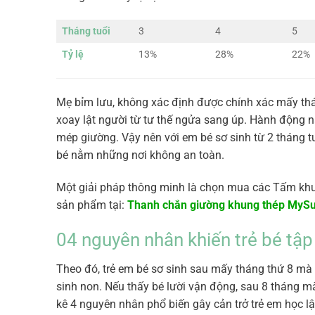
Tháng tuổi
3
4
5
Tỷ lệ
13%
28%
22%
Mẹ bỉm lưu, không xác định được chính xác mấy tháng 
xoay lật người từ tư thế ngửa sang úp. Hành động 
mép giường. Vậy nên với em bé sơ sinh từ 2 tháng tu
bé nằm những nơi không an toàn.
Một giải pháp thông minh là chọn mua các Tấm khung
sản phẩm tại:
Thanh chắn giường khung thép MyS
04 nguyên nhân khiến trẻ bé tập 
Theo đó, trẻ em bé sơ sinh sau mấy tháng thứ 8 mà ch
sinh non. Nếu thấy bé lười vận động, sau 8 tháng mà
kê 4 nguyên nhân phổ biến gây cản trở trẻ em học lậ