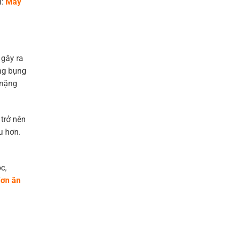
i:
Mấy
 gây ra
ong bụng
 nặng
 trở nên
u hơn.
c,
ơn ăn