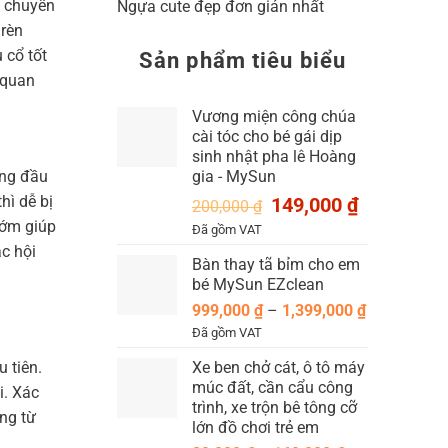
i chuyển
Ngựa cute đẹp đơn giản nhất
 rèn
 cổ tốt
Sản phẩm tiêu biểu
 quan
Vương miện công chúa
cài tóc cho bé gái dịp
sinh nhật pha lê Hoàng
ứng đầu
gia - MySun
hì dễ bị
Giá
Giá
149,000
₫
200,000
₫
gốc
hiện
sớm giúp
Đã gồm VAT
là:
tại
c hội
Bàn thay tã bỉm cho em
200,000 ₫.
là:
bé MySun EZclean
149,000 ₫.
Khoảng
999,000
₫
–
1,399,000
₫
giá:
Đã gồm VAT
từ
Xe ben chở cát, ô tô máy
 tiên.
999,000 ₫
múc đất, cần cẩu công
i. Xác
đến
trình, xe trộn bê tông cỡ
1,399,000 ₫
ảng từ
lớn đồ chơi trẻ em