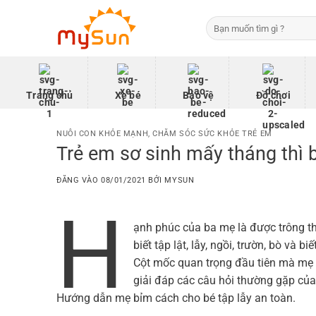
Bỏ
Tìm
qua
kiếm:
nội
dung
Trang chủ
Xe bé
Bảo vệ
Đồ chơi
NUÔI CON KHỎE MẠNH
,
CHĂM SÓC SỨC KHỎE TRẺ EM
Trẻ em sơ sinh mấy tháng thì bi
ĐĂNG VÀO
08/01/2021
BỞI
MYSUN
H
ạnh phúc của ba mẹ là được trông th
biết tập lật, lẫy, ngồi, trườn, bò và 
Cột mốc quan trọng đầu tiên mà mẹ b
giải đáp các câu hỏi thường gặp của 
Hướng dẫn mẹ bỉm cách cho bé tập lẫy an toàn.