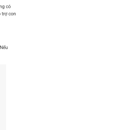
ũng có
 trợ con
 Nếu