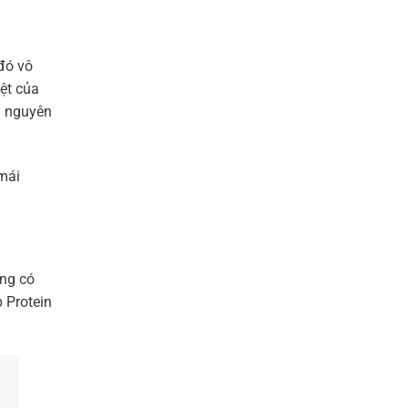
đó vô
ệt của
ra nguyên
mái
ũng có
 Protein