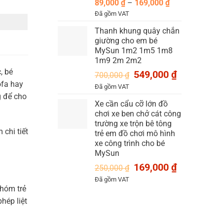
Khoảng
89,000
₫
–
169,000
₫
giá:
Đã gồm VAT
từ
Thanh khung quây chắn
89,000 ₫
giường cho em bé
đến
MySun 1m2 1m5 1m8
169,000 ₫
1m9 2m 2m2
, bé
Giá
Giá
549,000
₫
700,000
₫
gốc
hiện
ofa hay
Đã gồm VAT
là:
tại
g để cho
Xe cần cẩu cỡ lớn đồ
700,000 ₫.
là:
chơi xe ben chở cát công
549,000 ₫.
trường xe trộn bê tông
chi tiết
trẻ em đồ chơi mô hình
xe công trình cho bé
MySun
Giá
Giá
169,000
₫
250,000
₫
gốc
hiện
Đã gồm VAT
là:
tại
nhóm trẻ
250,000 ₫.
là:
hép liệt
169,000 ₫.