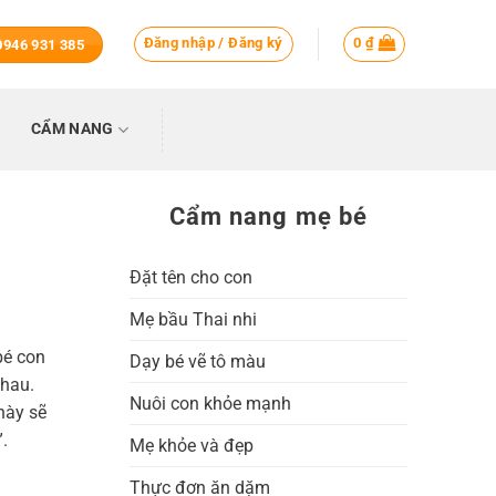
Đăng nhập / Đăng ký
0
₫
 0946 931 385
CẨM NANG
Cẩm nang mẹ bé
Đặt tên cho con
Mẹ bầu Thai nhi
bé con
Dạy bé vẽ tô màu
nhau.
Nuôi con khỏe mạnh
này sẽ
”.
Mẹ khỏe và đẹp
Thực đơn ăn dặm