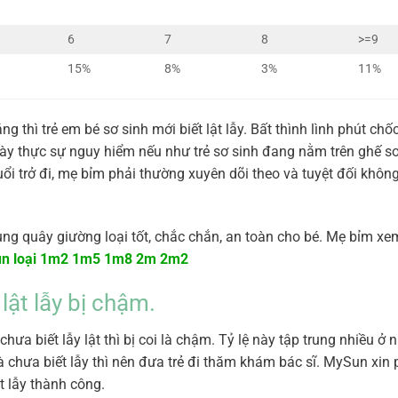
6
7
8
>=9
15%
8%
3%
11%
thì trẻ em bé sơ sinh mới biết lật lẫy. Bất thình lình phút chốc
này thực sự nguy hiểm nếu như trẻ sơ sinh đang nằm trên ghế s
ổi trở đi, mẹ bỉm phải thường xuyên dõi theo và tuyệt đối khôn
 quây giường loại tốt, chắc chắn, an toàn cho bé. Mẹ bỉm xem 
un loại 1m2 1m5 1m8 2m 2m2
lật lẫy bị chậm.
ưa biết lẫy lật thì bị coi là chậm. Tỷ lệ này tập trung nhiều ở 
 chưa biết lẫy thì nên đưa trẻ đi thăm khám bác sĩ. MySun xin p
t lẫy thành công.