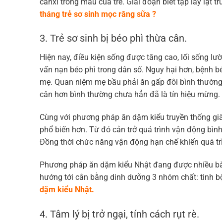
canxi trong máu của trẻ. Giai đoạn biết tập lẫy lật t
tháng trẻ sơ sinh mọc răng sữa ?
3. Trẻ sơ sinh bị béo phì thừa cân.
Hiện nay, điều kiện sống được tăng cao, lối sống lư
vấn nạn béo phì trong dân số. Nguy hại hơn, bệnh bé
mẹ. Quan niệm mẹ bầu phải ăn gấp đôi bình thường d
cân hơn bình thường chưa hẳn đã là tín hiệu mừng.
Cùng với phương pháp ăn dặm kiểu truyền thống giàu 
phổ biến hơn. Từ đó cản trở quá trình vận động bìn
Đồng thời chức năng vận động hạn chế khiến quá trìn
Phương pháp ăn dặm kiểu Nhật đang được nhiều bà
hướng tới cân bằng dinh dưỡng 3 nhóm chất: tinh bột
dặm kiểu Nhật.
4. Tâm lý bị trở ngại, tính cách rụt rè.