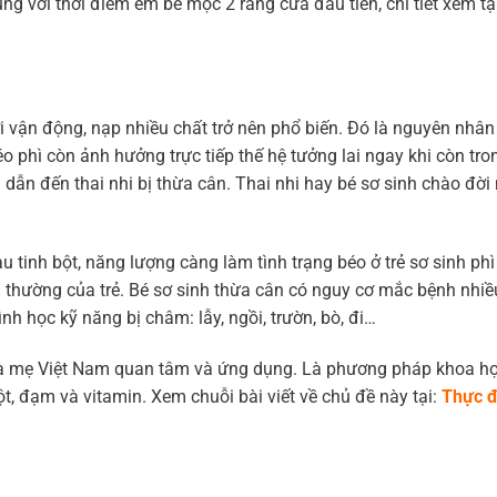
rùng với thời điểm em bé mọc 2 răng cửa đầu tiên, chi tiết xem tạ
ời vận động, nạp nhiều chất trở nên phổ biến. Đó là nguyên nhân
o phì còn ảnh hưởng trực tiếp thế hệ tưởng lai ngay khi còn tr
ẫn đến thai nhi bị thừa cân. Thai nhi hay bé sơ sinh chào đời
tinh bột, năng lượng càng làm tình trạng béo ở trẻ sơ sinh phì
h thường của trẻ. Bé sơ sinh thừa cân có nguy cơ mắc bệnh nhiề
h học kỹ năng bị châm: lẫy, ngồi, trườn, bò, đi…
 mẹ Việt Nam quan tâm và ứng dụng. Là phương pháp khoa họ
, đạm và vitamin. Xem chuỗi bài viết về chủ đề này tại:
Thực đ