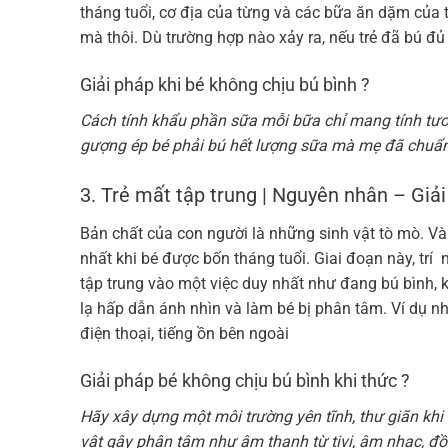
tháng tuổi, cơ địa của từng và các bữa ăn dặm của 
mà thôi. Dù trường hợp nào xảy ra, nếu trẻ đã bú đủ
Giải pháp khi bé không chịu bú bình ?
Cách tính khẩu phần sữa mỗi bữa chỉ mang tính tươn
gượng ép bé phải bú hết lượng sữa mà mẹ đã chuẩn 
3. Trẻ mất tập trung | Nguyên nhân – Giải
Bản chất của con người là những sinh vật tò mò. 
nhất khi bé được bốn tháng tuổi. Giai đoạn này, trí n
tập trung vào một việc duy nhất như đang bú bình, 
lạ hấp dẫn ánh nhìn và làm bé bị phân tâm. Ví dụ n
điện thoại, tiếng ồn bên ngoài
Giải pháp bé không chịu bú bình khi thức ?
Hãy xây dựng một môi trường yên tĩnh, thư giãn khi
vật gây phân tâm như âm thanh từ tivi, âm nhạc, đ