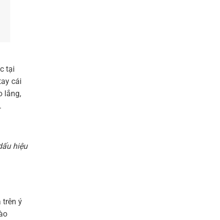
c tại
tay cái
 lắng,
.
dấu hiệu
 trên ý
vào