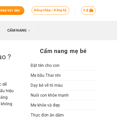
Đăng nhập / Đăng ký
0
₫
 0946 931 385
CẨM NANG
Cẩm nang mẹ bé
ào ?
Đặt tên cho con
Mẹ bầu Thai nhi
c dễ
Dạy bé vẽ tô màu
dấu hiệu
Nuôi con khỏe mạnh
 năng
h không
Mẹ khỏe và đẹp
Thực đơn ăn dặm