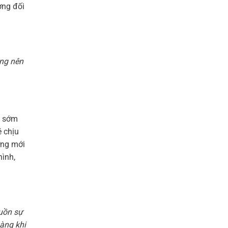
ơng đối
ông nên
g sớm
é chịu
ợng mới
hình,
guồn sự
àng khi