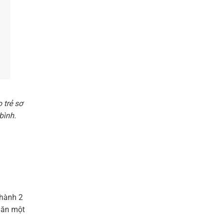
 trẻ sơ
bình.
thành 2
 ăn một