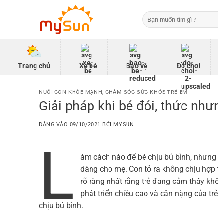
Bỏ
Tìm
qua
kiếm:
nội
dung
Trang chủ
Xe bé
Bảo vệ
Đồ chơi
NUÔI CON KHỎE MẠNH
,
CHĂM SÓC SỨC KHỎE TRẺ EM
Giải pháp khi bé đói, thức như
ĐĂNG VÀO
09/10/2021
BỞI
MYSUN
L
àm cách nào để bé chịu bú bình, nhưng c
dàng cho mẹ. Con tỏ ra không chịu hợp 
rõ ràng nhất rằng trẻ đang cảm thấy khô
phát triển chiều cao và cân nặng của t
chịu bú bình.