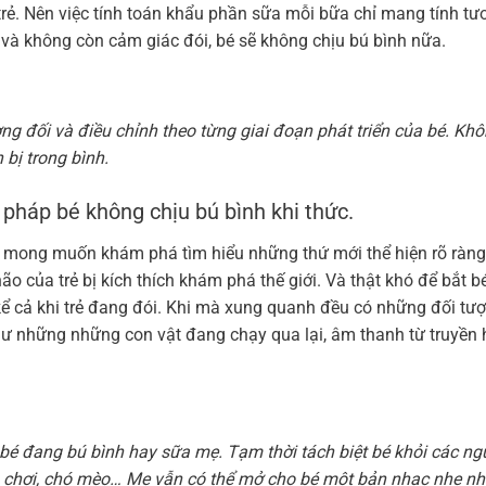
trẻ. Nên việc tính toán khẩu phần sữa mỗi bữa chỉ mang tính tư
 và không còn cảm giác đói, bé sẽ không chịu bú bình nữa.
g đối và điều chỉnh theo từng giai đoạn phát triển của bé. Kh
bị trong bình.
 pháp bé không chịu bú bình khi thức.
Và mong muốn khám phá tìm hiểu những thứ mới thể hiện rõ ràn
ão của trẻ bị kích thích khám phá thế giới. Và thật khó để bắt b
kể cả khi trẻ đang đói. Khi mà xung quanh đều có những đối tư
hư những những con vật đang chạy qua lại, âm thanh từ truyền 
 bé đang bú bình hay sữa mẹ. Tạm thời tách biệt bé khỏi các n
ồ chơi, chó mèo… Mẹ vẫn có thể mở cho bé một bản nhạc nhẹ nh