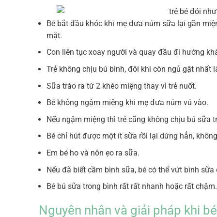
Bé bắt đầu khóc khi mẹ đưa núm sữa lại gần miện
mặt.
Con liên tục xoay người và quay đầu đi hướng khá
Trẻ không chịu bú bình, đôi khi còn ngủ gật nhất 
Sữa trào ra từ 2 khéo miệng thay vì trẻ nuốt.
Bé không ngậm miệng khi mẹ đưa núm vú vào.
Nếu ngậm miệng thì trẻ cũng không chịu bú sữa t
Bé chỉ hút được một ít sữa rồi lại dừng hẳn, khôn
Em bé ho và nôn ẹo ra sữa.
Nếu đã biết cầm bình sữa, bé có thể vứt bình sữa 
Bé bú sữa trong bình rất rất nhanh hoặc rất chậm.
Nguyên nhân và giải pháp khi bé