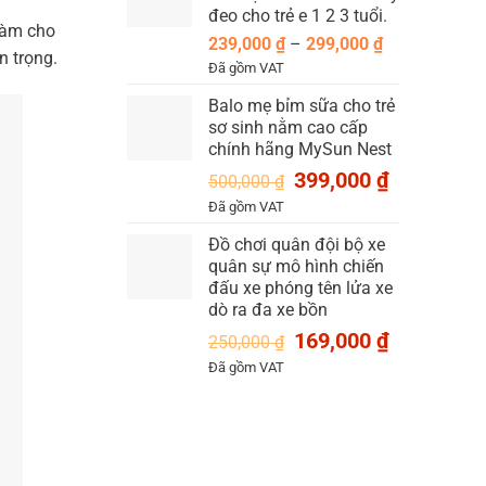
đến
đeo cho trẻ e 1 2 3 tuổi.
339,000 ₫
làm cho
Khoảng
239,000
₫
–
299,000
₫
n trọng.
giá:
Đã gồm VAT
từ
Balo mẹ bỉm sữa cho trẻ
239,000 ₫
sơ sinh nằm cao cấp
đến
chính hãng MySun Nest
299,000 ₫
Giá
Giá
399,000
₫
500,000
₫
gốc
hiện
Đã gồm VAT
là:
tại
Đồ chơi quân đội bộ xe
500,000 ₫.
là:
quân sự mô hình chiến
399,000 ₫.
đấu xe phóng tên lửa xe
dò ra đa xe bồn
Giá
Giá
169,000
₫
250,000
₫
gốc
hiện
Đã gồm VAT
là:
tại
250,000 ₫.
là:
169,000 ₫.