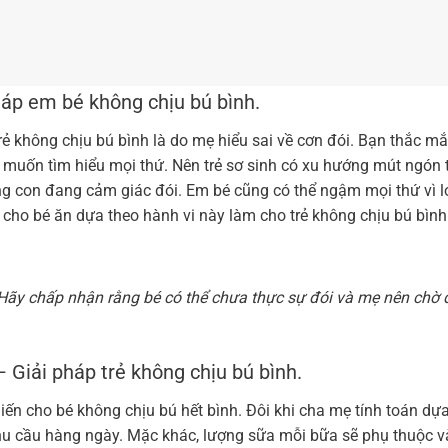
háp em bé không chịu bú bình.
rẻ không chịu bú bình là do mẹ hiểu sai về cơn đói. Bạn thắc mắ
 muốn tìm hiểu mọi thứ. Nên trẻ sơ sinh có xu hướng mút ngón 
g con đang cảm giác đói. Em bé cũng có thể ngậm mọi thứ vì lo
cho bé ăn dựa theo hành vi này làm cho trẻ không chịu bú bình
Hãy chấp nhận rằng bé có thể chưa thực sự đói và mẹ nên chờ 
 Giải pháp trẻ không chịu bú bình.
ến cho bé không chịu bú hết bình. Đôi khi cha mẹ tính toán dựa
nhu cầu hàng ngày. Mặc khác, lượng sữa mỗi bữa sẽ phụ thuộc 