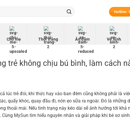
Hotline:
Cho mẹ
Thời trang
Ăn dặm
Vệ sinh
ng trẻ không chịu bú bình, làm cách n
ả lúc trẻ đói, khi thức hay vào ban đêm cũng không phải là việ
tác, quấy khóc, quay đầu đi, nôn ẹo sữa ra ngoài. Đó là những 
ng thoải mái. Nếu tình trạng này kéo dài sẽ ảnh hưởng tới khả
rẻ. Cùng MySun tìm hiểu nguyên nhân và giải pháp khi bé sơ sin