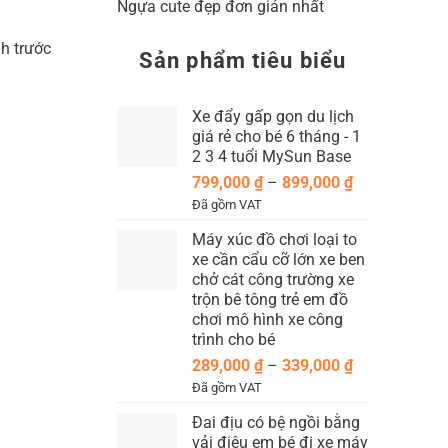
Ngựa cute đẹp đơn giản nhất
h trước
Sản phẩm tiêu biểu
Xe đẩy gấp gọn du lịch
giá rẻ cho bé 6 tháng - 1
2 3 4 tuổi MySun Base
Khoảng
799,000
₫
–
899,000
₫
giá:
Đã gồm VAT
từ
Máy xúc đồ chơi loại to
799,000 ₫
xe cần cẩu cỡ lớn xe ben
đến
chở cát công trường xe
899,000 ₫
trộn bê tông trẻ em đồ
chơi mô hình xe công
trình cho bé
Khoảng
289,000
₫
–
339,000
₫
giá:
Đã gồm VAT
từ
Đai địu có bệ ngồi bằng
289,000 ₫
vải điệu em bé đi xe máy